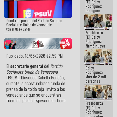
(E) Delcy
Rodríguez
inaugura
casa de los
Abuelos
Rueda de prensa del Partido Sociado
Primavera
Socialista Unido de Venezuela
en Caracas
Con el Mazo Dando
Presidenta
(E) Delcy
Rodríguez
firmó nueva
de Ley de
Arrendamiento
Publicado: 18/05/2026 02:59 PM
aprobada
por la AN
El
secretario general
del
Partido
Delcy
Socialista Unido de Venezuela
Rodríguez:
Más de 2 mil
(PSUV),
Diosdado Cabello Rondón
,
personas
durante la acostumbrada rueda de
beneficiadas
prensa de la tolda roja, invitó a los
con planes
para
venezolanos que se encuentran
atención de
fuera del país a regresar a su tierra.
Presidenta
emergencia
(E) Delcy
sísmica en
Rodríguez
la última
lanza plan