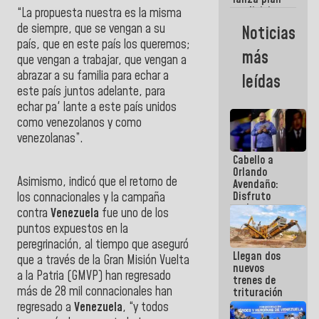
semana
crediticio
“La propuesta nuestra es la misma
con subsidio
de siempre, que se vengan a su
Noticias
a Juntas de
país, que en este país los queremos;
Condominio
más
que vengan a trabajar, que vengan a
abrazar a su familia para echar a
leídas
este país juntos adelante, para
echar pa' lante a este país unidos
como venezolanos y como
venezolanas”.
Cabello a
Orlando
Asimismo, indicó que el retorno de
Avendaño:
Disfruto
los connacionales y la campaña
cada vez
contra
Venezuela
fue uno de los
que escribes
puntos expuestos en la
porque lo
peregrinación, al tiempo que aseguró
que haces
Llegan dos
es
que a través de la
Gran Misión Vuelta
nuevos
embarrarla
a la Patria
(GMVP) han regresado
trenes de
más de 28 mil connacionales han
trituración
para
regresado a
Venezuela
, “y todos
optimizar