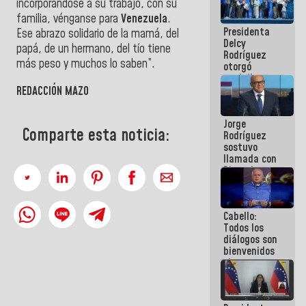
incorporándose a su trabajo, con su
manejo de
familia, vénganse para
Venezuela
.
escombros
Presidenta
en La Guaira
Ese abrazo solidario de la mamá, del
Delcy
papá, de un hermano, del tío tiene
Rodríguez
más peso y muchos lo saben”.
otorgó
medalla
"Héroe de
REDACCIÓN MAZO
Venezuela"
a servidores
Jorge
públicos
Comparte esta noticia:
Rodríguez
sostuvo
llamada con
Dinorah
Figuera y
acuerdan
primer
Cabello:
encuentro
Todos los
presencial
diálogos son
para el
bienvenidos
diálogo
siempre que
estén en el
marco de la
Constitución