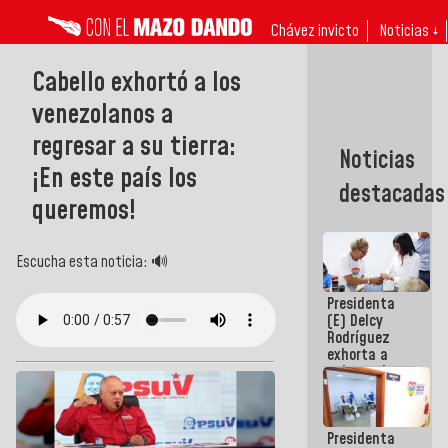
Chávez invicto
Noticias ↓
Cabello exhortó a los
venezolanos a
regresar a su tierra:
Noticias
¡En este país los
destacadas
queremos!
Escucha esta noticia: 🔊
Presidenta
(E) Delcy
Rodríguez
exhorta a
gobernadores
y alcaldes a
edificar
casas para
Presidenta
abuelos