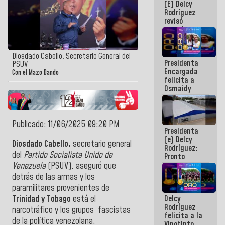
(E) Delcy
y del Caribe
Rodríguez
2026
revisó
agenda
económica y
ejecución de
fondos de
Diosdado Cabello, Secretario General del
Presidenta
emergencia
PSUV
Encargada
post-sismos
Con el Mazo Dando
felicita a
Osmaidy
Arias y
Giraly
Marcano por
hacer
Publicado: 11/06/2025 09:20 PM
Presidenta
historia en
(e) Delcy
los
Diosdado Cabello,
s
ecretario general
Rodríguez:
Centroamericanos
del
Partido Socialista Unido de
Pronto
restableceremos
Venezuela
(PSUV)
,
aseguró que
las
detrás de las armas y los
operaciones
paramilitares provenientes de
en el
Delcy
Trinidad y Tobago
está el
Aeropuerto
Rodríguez
Internacional
narcotráfico y los grupos fascistas
felicita a la
de
de la política venezolana.
Vinotinto