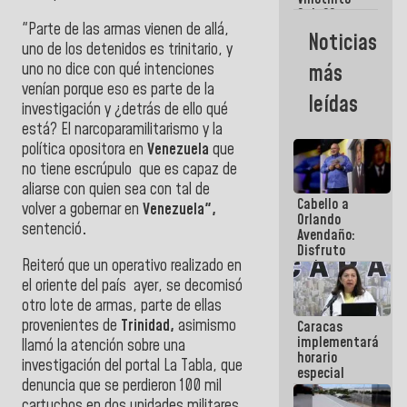
Maiquetía
Sub 20
"Parte de las armas vienen de allá,
campeona
Noticias
frente
uno de los detenidos es trinitario, y
México Sub
uno no dice con qué intenciones
más
23 en los
venían porque eso es parte de la
Centroamericanos
leídas
investigación y ¿detrás de ello qué
está? El narcoparamilitarismo y la
política opositora en
Venezuela
que
no tiene escrúpulo que es capaz de
aliarse con quien sea con tal de
Cabello a
volver a gobernar en
Venezuela",
Orlando
sentenció
.
Avendaño:
Disfruto
Reiteró que un operativo realizado en
cada vez
que escribes
el oriente del país ayer, se decomisó
porque lo
otro lote de armas, parte de ellas
que haces
provenientes de
Trinidad,
asimismo
Caracas
es
implementará
embarrarla
llamó la atención sobre una
horario
investigación del portal La Tabla, que
especial
denuncia que se perdieron 100 mil
para
adaptarse
cartuchos en dos unidades militares