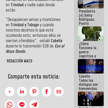
al plan de
en
Trinidad
y nadie sabe donde
ahorro
están.
Presidenta
energético
(e) Delcy
Rodríguez:
"Desaparecen armas y municiones
Pronto
en
Trinidad y Tobago
y cuando
restableceremos
nosotros decimos lo que está
las
ocurriendo esto, entonces ellos se
operaciones
en el
sienten ofendidos", señaló
Cabello
¿Cómo
Aeropuerto
durante la transmisión 530 de
Con el
funciona la
Internacional
Mazo Dando
.
guerra
de
cognitiva a
Maiquetía
favor de la
REDACCIÓN MAZO
narrativa
hegemónica?
(1)
Comparte esta noticia:
Cabello:
Todos los
diálogos son
bienvenidos
siempre que
estén en el
marco de la
Constitución