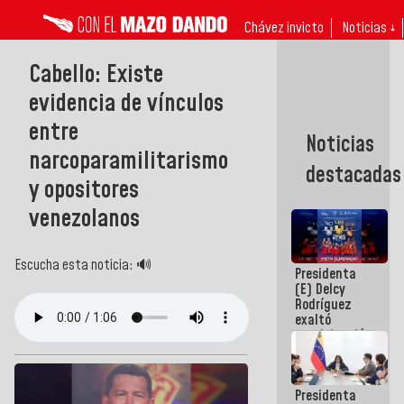
Chávez invicto
Noticias ↓
Cabello: Existe
evidencia de vínculos
entre
Noticias
narcoparamilitarismo
destacadas
y opositores
venezolanos
Escucha esta noticia: 🔊
Presidenta
(E) Delcy
Rodríguez
exaltó
participación
de
Venezuela
en Juegos
Presidenta
Centroamericanos