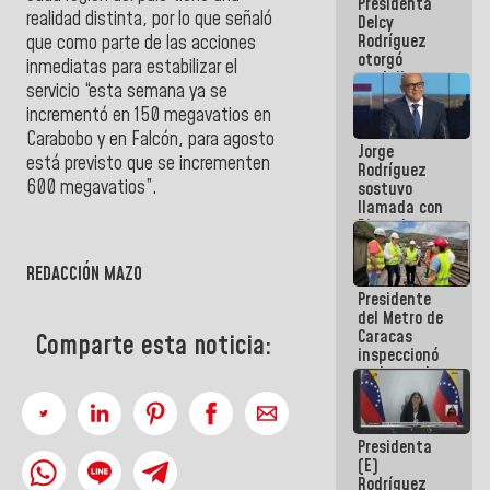
Presidenta
abordar
realidad distinta, por lo que señaló
Delcy
planes de
Rodríguez
acción
que como parte de las acciones
otorgó
inmediatas para estabilizar el
medalla
servicio “esta semana ya se
"Héroe de
incrementó en 150 megavatios en
Venezuela"
a servidores
Carabobo
y en
Falcón
, para agosto
Jorge
públicos
está previsto que se incrementen
Rodríguez
600 megavatios”.
sostuvo
llamada con
Dinorah
Figuera y
acuerdan
REDACCIÓN MAZO
primer
Presidente
encuentro
del Metro de
presencial
Caracas
para el
Comparte esta noticia:
inspeccionó
diálogo
trabajos de
rehabilitación
y
modernización
Presidenta
de la vía
(E)
férrea
Rodríguez