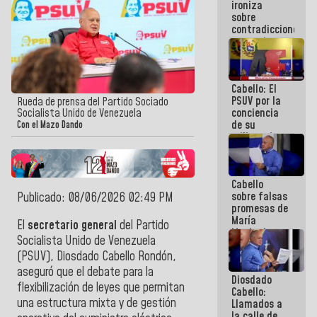
ironiza
la semana
sobre
que viene
contradicciones
hay
y mentiras
programa
de María
Machado:
¡Créanle!
Cabello: El
PSUV por la
Rueda de prensa del Partido Sociado
conciencia
Socialista Unido de Venezuela
de su
Con el Mazo Dando
militancia
es la
organización
política más
Cabello
sólida de
sobre falsas
Publicado: 08/06/2026 02:49 PM
Venezuela
promesas de
María
El
secretario general
del
Partido
Machado:
Socialista Unido de Venezuela
¿Quién le
(PSUV),
Diosdado Cabello Rondón
,
puede creer?
¿Y la gente
aseguró que el debate para la
Diosdado
que ella iba
flexibilización de leyes que permitan
Cabello:
a salvar en
una estructura mixta y de gestión
Llamados a
La Guaira?
la calle de