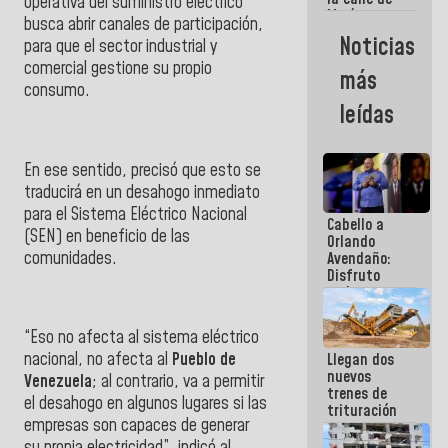
operativa del suministro eléctrico
María
busca abrir canales de participación,
Machado se
Noticias
para que el sector industrial y
estrellaron
de frente
comercial gestione su propio
más
contra el
consumo.
Pueblo
leídas
En ese sentido, precisó que esto se
traducirá en un desahogo inmediato
para el
Sistema Eléctrico Nacional
Cabello a
(SEN) en beneficio de las
Orlando
comunidades.
Avendaño:
Disfruto
cada vez
que escribes
porque lo
“Eso no afecta al sistema eléctrico
que haces
nacional, no afecta al
Pueblo de
Llegan dos
es
nuevos
embarrarla
Venezuela
; al contrario, va a permitir
trenes de
el desahogo en algunos lugares si las
trituración
empresas son capaces de generar
para
optimizar
su propia electricidad”, indicó al