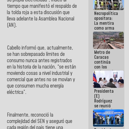
manejo de
tiempo que manifestó el respaldo de
escombros
la tolda roja a esta discusión que
Necropolítica
en La Guaira
opositora:
lleva adelante la
Asamblea Nacional
La mentira
(AN).
como arma
contra el
Pueblo
Cabello
informó que, actualmente,
Metro de
se han sobrepasado límites de
Caracas
consumo nunca antes registrados
continúa
en la historia de la nación, “se están
con los
trabajos de
moviendo cosas a nivel industrial y
mantenimiento
comercial que antes no se movían
y
e inspección
que consumen mucha energía
en la Línea 2
Presidenta
eléctrica”.
(E)
Rodríguez
se reunió
con Estado
Finalmente, reconoció la
Mayor
Eléctrico
complejidad del
SEN
y aseguró que
para
cada región del país tiene una