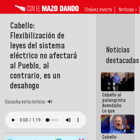
Chávez invicto
Noticias ↓
Cabello:
Flexibilización de
leyes del sistema
Noticias
eléctrico no afectará
destacadas
al Pueblo, al
contrario, es un
desahogo
Cabello al
palangrista
Escucha esta noticia: 🔊
Avendaño:
Lo que
vayas a
escribir
hazlo hoy
por que no
Cabello
sabemos si