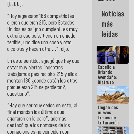
(EEUU).
obras de
rehabilitación
Noticias
de Escuela
"Hoy regresaron 186 compatriotas,
Militar de
dijeron que eran 215, pero Estados
más
Mamo en La
Unidos es así ¡no cumplen!, es muy
Guaira
leídas
extraño ese país, tienen un enredo
terrible, uno dice una cosa y otro
dice otra y hacen otra....", dijo.
En este sentido, agregó que hay que
Cabello a
estar muy alertas "nosotros
Orlando
trabajamos para recibir a 215 y ellos
Avendaño:
montan 186 ¿dónde están los otros
Disfruto
porque eran 215 se perdieron?,
cada vez
que escribes
cuestionó".
porque lo
que haces
"Hay que ser muy serios en esto, al
Llegan dos
es
final mandan los últimos que
nuevos
embarrarla
trenes de
agarraron en la calle", además
trituración
destacó que los nombres de los
para
connacionales no coinciden con
optimizar