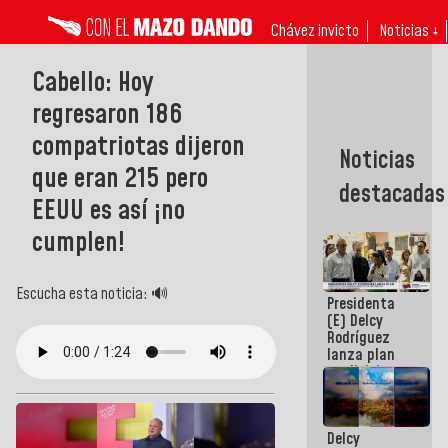
Chávez invicto
Noticias ↓
Cabello: Hoy
regresaron 186
compatriotas dijeron
Noticias
que eran 215 pero
destacadas
EEUU es así ¡no
cumplen!
Escucha esta noticia: 🔊
Presidenta
(E) Delcy
Rodríguez
lanza plan
crediticio
con subsidio
a Juntas de
Condominio
Delcy