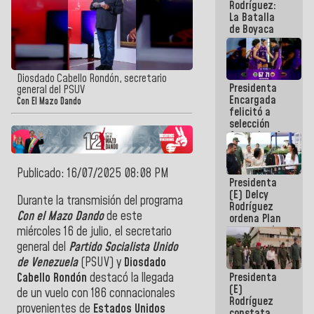
Rodríguez:
La Batalla
de Boyaca
representa
un capítulo
decisivo en
la gesta
Diosdado Cabello Rondón, secretario
Presidenta
emancipadora
general del PSUV
Encargada
de nuestra
Con El Mazo Dando
felicitó a
América
selección
femenina de
baloncesto
por su
clasificación
Publicado: 16/07/2025 08:08 PM
Presidenta
a la
(E) Delcy
AmeriCup
Durante la transmisión del programa
Rodríguez
2027
Con el Mazo Dando
de este
ordena Plan
maestro de
miércoles 16 de julio, el secretario
desarrollo
general del
Partido Socialista Unido
logístico y
de Venezuela
(PSUV) y
Diosdado
turístico
Presidenta
Cabello Rondón
destacó la llegada
para La
(E)
Guaira
de un vuelo con 186 connacionales
Rodríguez
provenientes de
Estados Unidos
constata