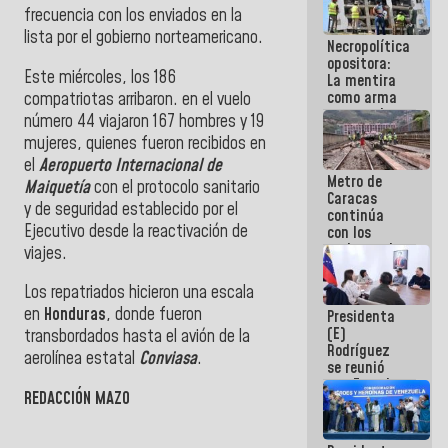
manejo de
frecuencia con los enviados en la
escombros
lista por el gobierno norteamericano.
Necropolítica
en La Guaira
opositora:
Este miércoles, los 186
La mentira
como arma
compatriotas arribaron. en el vuelo
contra el
número 44 viajaron 167 hombres y 19
Pueblo
mujeres, quienes fueron recibidos en
el
Aeropuerto Internacional de
Metro de
Maiquetía
con el protocolo sanitario
Caracas
y de seguridad establecido por el
continúa
Ejecutivo desde la reactivación de
con los
trabajos de
viajes.
mantenimiento
e inspección
Los repatriados hicieron una escala
en la Línea 2
en
Honduras
, donde fueron
Presidenta
(E)
transbordados hasta el avión de la
Rodríguez
aerolínea estatal
Conviasa
.
se reunió
con Estado
REDACCIÓN MAZO
Mayor
Eléctrico
para