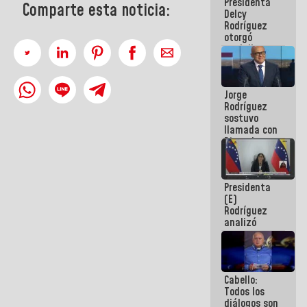
Presidenta
abordar
Comparte esta noticia:
Delcy
planes de
Rodríguez
acción
otorgó
medalla
"Héroe de
Venezuela"
a servidores
Jorge
públicos
Rodríguez
sostuvo
llamada con
Dinorah
Figuera y
acuerdan
primer
Presidenta
encuentro
(E)
presencial
Rodríguez
para el
analizó
diálogo
junto a
gobernadores
planes de
recuperación
Cabello:
del Sistema
Todos los
Eléctrico
diálogos son
Nacional