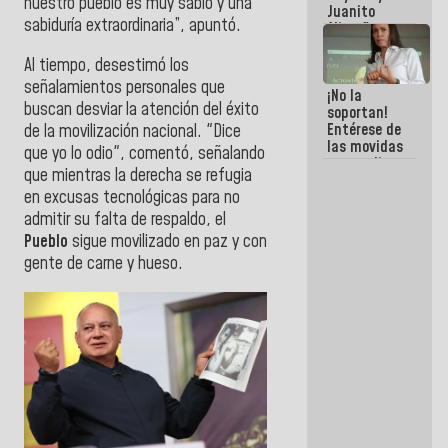
nuestro pueblo es muy sabio y una
Juanito
sabiduría extraordinaria”, apuntó.
Alimaña son
harina del
mismo
Al tiempo, desestimó los
costal
señalamientos personales que
¡No la
buscan desviar la atención del éxito
soportan!
Entérese de
de la movilización nacional. "Dice
las movidas
que yo lo odio", comentó, señalando
que realizan
que mientras la derecha se refugia
antiguos
en excusas tecnológicas para no
cómplices
de La Sayo
admitir su falta de respaldo, el
para
Pueblo
sigue movilizado en paz y con
sacudírsela
gente de carne y hueso.