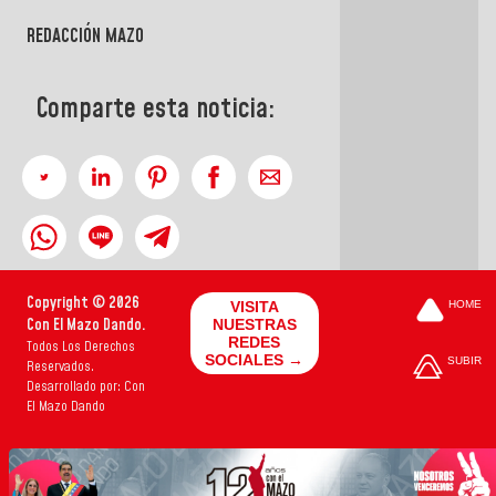
REDACCIÓN MAZO
Comparte esta noticia:
Copyright © 2026
VISITA
HOME
Con El Mazo Dando.
NUESTRAS
REDES
Todos Los Derechos
SOCIALES →
SUBIR
Reservados.
Desarrollado por: Con
El Mazo Dando