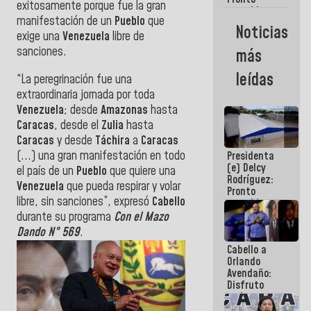
exitosamente porque fue la gran
restableceremos
manifestación de un
Pueblo
que
las
Noticias
operaciones
exige una
Venezuela
libre de
en el
sanciones.
más
Aeropuerto
Internacional
leídas
“La peregrinación fue una
de
Maiquetía
extraordinaria jornada por toda
Venezuela
; desde
Amazonas
hasta
Caracas
, desde el
Zulia
hasta
Caracas
y desde
Táchira
a
Caracas
(...) una gran manifestación en todo
Presidenta
(e) Delcy
el país de un
Pueblo
que quiere una
Rodríguez:
Venezuela
que pueda respirar y volar
Pronto
libre, sin sanciones”, expresó
Cabello
restableceremos
las
durante su programa
Con el Mazo
operaciones
Dando N° 569
.
en el
Cabello a
Aeropuerto
Orlando
Internacional
Avendaño:
de
Disfruto
Maiquetía
cada vez
que escribes