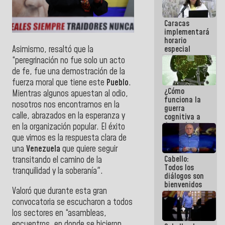
porque lo
que haces
Caracas
es
implementará
embarrarla
horario
especial
Asimismo, resaltó que la
para
“peregrinación no fue solo un acto
adaptarse
de fe, fue una demostración de la
al plan de
fuerza moral que tiene este
Pueblo
.
ahorro
¿Cómo
energético
Mientras algunos apuestan al odio,
funciona la
nosotros nos encontramos en la
guerra
calle, abrazados en la esperanza y
cognitiva a
favor de la
en la organización popular. El éxito
narrativa
que vimos es la respuesta clara de
hegemónica?
una
Venezuela
que quiere seguir
(1)
Cabello:
transitando el camino de la
Todos los
tranquilidad y la soberanía".
diálogos son
bienvenidos
Valoró que durante esta gran
siempre que
convocatoria se escucharon a todos
estén en el
marco de la
los sectores en “asambleas,
Constitución
encuentros, en donde se hicieron