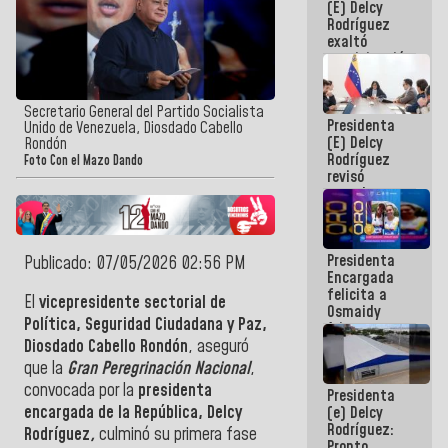
(E) Delcy
Panamericana
Rodríguez
Sub-17
exaltó
participación
de
Venezuela
en Juegos
Secretario General del Partido Socialista
Presidenta
Centroamericanos
Unido de Venezuela, Diosdado Cabello
(E) Delcy
y del Caribe
Rondón
Rodríguez
2026
Foto Con el Mazo Dando
revisó
agenda
económica y
ejecución de
fondos de
Presidenta
emergencia
Publicado: 07/05/2026 02:56 PM
Encargada
post-sismos
felicita a
El
vicepresidente sectorial de
Osmaidy
Política, Seguridad Ciudadana y Paz,
Arias y
Giraly
Diosdado Cabello Rondón
, aseguró
Marcano por
que la
Gran Peregrinación Nacional
,
hacer
convocada por la
presidenta
Presidenta
historia en
encargada de la República,
Delcy
(e) Delcy
los
Rodríguez:
Centroamericanos
R
odríguez
,
culminó su primera fase
Pronto