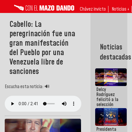
Chávez invicto
Noticias ↓
Cabello: La
peregrinación fue una
gran manifestación
Noticias
del Pueblo por una
destacadas
Venezuela libre de
sanciones
Escucha esta noticia: 🔊
Delcy
Rodríguez
felicitó a la
selección
nacional
masculina
de voleibol
campeona
Presidenta
de la Copa