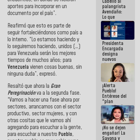
Cabello al
de la
aportes para incorporar en un
palangrista
República
Avendaño:
documento por el país”.
Lo que
vayas a
Reafirmó que esto es parte de
escribir
seguir fortaleciéndonos como país a
hazlo hoy
por que no
lo interno. “Lo estamos haciendo y
Presidenta
sabemos si
lo seguiremos haciendo, unidos (…)
Encargada
la semana
para Venezuela serán los mejores
designa
que viene
nuevos
hay
tiempos de muchos años; para
titulares en
programa
Venezuela
vienen cosas buenas, sin
el
ninguna duda”, expresó.
Viceministerio
de Energía
¡Alerta
Eléctrica y
Resaltó que ahora la
Gran
Pueblo!
CORPOELEC
Peregrinación
va a la segunda fase.
Entérese del
“Vamos a hacer una fase ahora por
"plan
sectores, arrancamos con el sector
enjambre"
de La Sayo
productivo, sector mujeres, y con
para
otras cositas que le vamos ahí
sabotear el
agregando para escuchar a la gente,
¡No se dejen
diálogo y
engañar! La
promover el
para escuchar a nuestro
Pueblo
,
Sayona y
caos