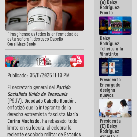
(e) Delcy
los
Rodríguez:
Centroamericanos
Pronto
restableceremos
las
operaciones
en el
"Imagínense ustedes la enfermedad de
Delcy
Aeropuerto
esta señora", destacó Cabello
Rodríguez
Internacional
Con el Mazo Dando
felicita a la
de
Vinotinto
Maiquetía
Sub 20
campeona
frente
México Sub
Publicado: 05/11/2025 11:10 PM
Presidenta
23 en los
Encargada
Centroamericanos
El secretario general del
Partido
designa
Socialista Unido de Venezuela
nuevos
titulares en
(PSUV),
Diosdado Cabello Rondón,
el
enfatizó que la integrante de la
Viceministerio
derecha extremista fascista
María
de Energía
Presidenta
Corina Machado,
ha rebasado todo
Eléctrica y
(E) Delcy
CORPOELEC
límite en su locura, al celebrar la
Rodríguez
reciente escalada militar de
Estados
exhorta a