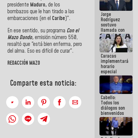
Venezuela"
presidente
Maduro,
de los
a servidores
bombazos que le han tirado a las
Jorge
públicos
embarcaciones (en el
Caribe
)".
Rodríguez
sostuvo
llamada con
En ese sentido, su programa
Con el
Dinorah
Mazo Dando,
emisión número 550,
Figuera y
resaltó que "está bien enferma, pero
acuerdan
del alma. Eso es difícil de curar".
primer
Caracas
encuentro
implementará
presencial
REDACCIÓN MAZO
horario
para el
especial
diálogo
para
Comparte esta noticia:
adaptarse
al plan de
ahorro
Cabello:
energético
Todos los
diálogos son
bienvenidos
siempre que
estén en el
marco de la
Constitución