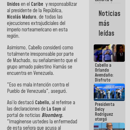
Unidos
en el
Caribe
y responsabilizar
gobernadores
y alcaldes a
al presidente de la República,
Noticias
edificar
Nicolás Maduro
, de todas las
casas para
más
ejecuciones extrajudiciales del
abuelos
imperio norteamericano en esta
leídas
región.
Asimismo,
Cabello
consideró como
totalmente irresponsable por parte
de
Machado
, su señalamiento que el
Cabello a
grupo armado palestino
Hamás
se
Orlando
encuentra en
Venezuela
.
Avendaño:
Disfruto
"Eso es mala intención contra el
cada vez
que escribes
Pueblo de
Venezuela
", aseguró.
porque lo
que haces
Así lo destacó
Cabello,
al referirse a
Presidenta
es
las declaraciones de
La Sayo
al
Delcy
embarrarla
Rodríguez
portal de noticias
Bloomberg.
otorgó
"Imagínense ustedes la enfermedad
medalla
de esta señora que acusa al
"Héroe de