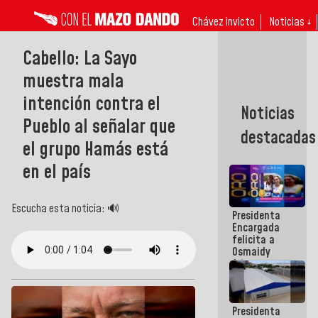
Chávez invicto
Noticias ↓
Cabello: La Sayo
muestra mala
intención contra el
Noticias
Pueblo al señalar que
destacadas
el grupo Hamás está
en el país
Escucha esta noticia: 🔊
Presidenta
Encargada
felicita a
Osmaidy
Arias y
Giraly
Marcano por
hacer
Presidenta
historia en