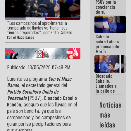
PSUV por la
conciencia
de su
militancia
es la
"Los campesinos al aproximarse la
organización
temporada de lluvias ya tienen sus
política más
tierras preparadas", comentó Cabello
Cabello
sólida de
Con el Mazo Dando
sobre falsas
Venezuela
promesas de
María
Machado:
¿Quién le
puede creer?
Publicado: 13/05/2026 07:49 PM
¿Y la gente
Diosdado
que ella iba
Durante su programa
Con el Mazo
Cabello:
a salvar en
Dando
, el secretario general del
Llamados a
La Guaira?
la calle de
Partido Socialista Unido de
María
Venezuela
(PSUV),
Diosdado Cabello
Machado se
Noticias
Rondón
, aseguró que las lluvias en el
estrellaron
de frente
país son bendita, ya que las
más
contra el
campesinas y los campesinos se
Pueblo
leídas
guían por las precipitaciones para
sus siembras.