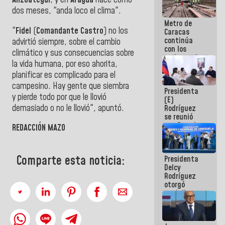
Anzoátegui
, y en
Aragua
hace como
dos meses, "anda loco el clima".
Metro de
"
Fidel
(
Comandante Castro
) no los
Caracas
continúa
advirtió siempre, sobre el cambio
con los
climático y sus consecuencias sobre
trabajos de
la vida humana, por eso ahorita,
mantenimiento
planificar es complicado para el
e inspección
en la Línea 2
campesino. Hay gente que siembra
Presidenta
y pierde todo por que le llovió
(E)
demasiado o no le llovió", apuntó.
Rodríguez
se reunió
con Estado
REDACCIÓN MAZO
Mayor
Eléctrico
para
Comparte esta noticia:
Presidenta
abordar
Delcy
planes de
Rodríguez
acción
otorgó
medalla
"Héroe de
Venezuela"
a servidores