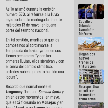
Así lo afirmó
durante la emisión
número 570,
al referirse a la lluvia
registrada en la madrugada de este
Cabello a
miércoles 13 de mayo, en buena
Orlando
Avendaño:
parte del territorio nacional.
Disfruto
cada vez
En tal sentido, manifestó que los
que escribes
campesinos al aproximarse la
porque lo
que haces
temporada de lluvias ya tienen sus
Llegan dos
es
tierras preparadas "y con las
nuevos
embarrarla
primeras lluvias, ellos siembran y con
trenes de
el tema del cambio climático,
trituración
para
ustedes saben que esto ha sido una
optimizar
locura".
manejo de
escombros
Recordó que normalmente el
Necropolítica
en La Guaira
opositora:
Araguaney
florea en
Semana Santa
y
La mentira
en en estos momentos, en mayo,
como arma
que está floreando en
Monagas
y en
contra el
Pueblo