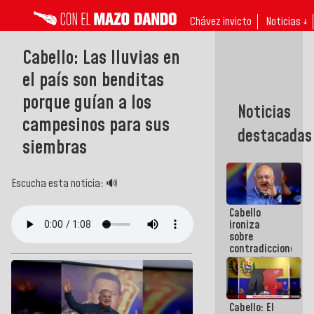
Chávez invicto
Noticias ↓
Cabello: Las lluvias en
el país son benditas
porque guían a los
Noticias
campesinos para sus
destacadas
siembras
Escucha esta noticia: 🔊
Cabello
ironiza
sobre
contradicciones
y mentiras
de María
Machado:
¡Créanle!
Cabello: El