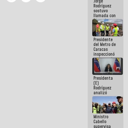
Jorge
públicos
Rodríguez
sostuvo
llamada con
Dinorah
Figuera y
acuerdan
primer
Presidente
encuentro
del Metro de
presencial
Caracas
para el
inspeccionó
diálogo
trabajos de
rehabilitación
y
modernización
Presidenta
de la vía
(E)
férrea
Rodríguez
analizó
junto a
gobernadores
planes de
recuperación
Ministro
del Sistema
Cabello
Eléctrico
supervisa
Nacional