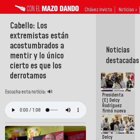
Chávez invicto
Noticias ↓
Cabello: Los
extremistas están
acostumbrados a
Noticias
mentir y lo único
destacadas
cierto es que los
derrotamos
Escucha esta noticia: 🔊
Presidenta
(E) Delcy
Rodríguez
firmó nueva
de Ley de
Arrendamiento
aprobada
por la AN
Delcy