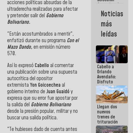
acciones políticas absurdas de la
femenina de
ultraderecha realizadas para afectar
baloncesto
Noticias
por su
y pretender salir del
Gobierno
clasificación
Bolivariano.
más
a la
AmeriCup
leídas
"Están acostumbrados a mentir",
2027
enfatizó durante su programa
Con el
Mazo Dando,
en emisión número
570.
Así lo expresó
Cabello
al comentar
Cabello a
una publicación sobre una supuesta
Orlando
Avendaño:
autocrítica del opositor
Disfruto
extremista
Yon Goicoechea
al
cada vez
gobierno interino de
Juan Guaidó
y
que escribes
porque lo
expresa que su error fue apostar por
que haces
la salida del
Gobierno Bolivariano
Llegan dos
es
desde la presión popular, militar y no
nuevos
embarrarla
trenes de
buscar una salida política.
trituración
para
"Te hubieses dado de cuenta antes
optimizar