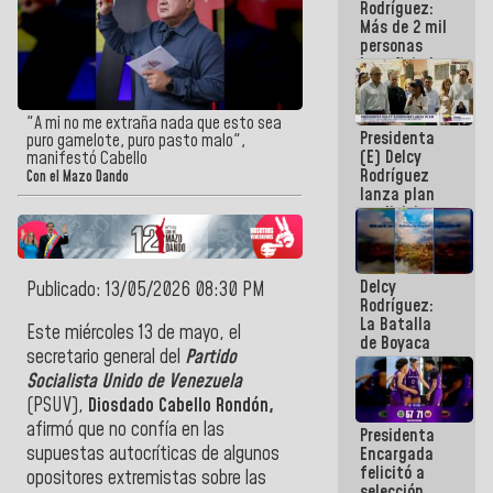
Rodríguez:
Más de 2 mil
personas
beneficiadas
con planes
para
atención de
"A mi no me extraña nada que esto sea
Presidenta
emergencia
puro gamelote, puro pasto malo",
(E) Delcy
sísmica en
manifestó Cabello
Rodríguez
la última
Con el Mazo Dando
lanza plan
semana
crediticio
con subsidio
a Juntas de
Condominio
Delcy
Publicado: 13/05/2026 08:30 PM
Rodríguez:
La Batalla
Este miércoles 13 de mayo, el
de Boyaca
secretario general del
Partido
representa
un capítulo
Socialista Unido de Venezuela
decisivo en
(PSUV),
Diosdado Cabello Rondón,
la gesta
afirmó que no confía en las
Presidenta
emancipadora
supuestas autocríticas de algunos
Encargada
de nuestra
felicitó a
América
opositores extremistas sobre las
selección