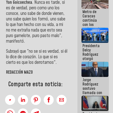
Yon Goicoechea
. Nunca es tarde, si
manejo de
escombros
es de verdad, pero como uno los
Metro de
en La Guaira
conoce, uno sabe de donde vienen,
Caracas
uno sabe quien los formó, uno sabe
continúa
lo que han hecho con su vida, a mi
con los
trabajos de
no me extraña nada que esto sea
mantenimiento
puro gamelote, puro pasto malo",
e inspección
manifestó.
en la Línea 2
Presidenta
Delcy
Subrayó que "no se si es verdad, si él
Rodríguez
lo dice de corazón. Lo que si es
otorgó
cierto es que los derrotamos".
medalla
"Héroe de
Venezuela"
REDACCIÓN MAZO
a servidores
Jorge
públicos
Comparte esta noticia:
Rodríguez
sostuvo
llamada con
Dinorah
Figuera y
acuerdan
primer