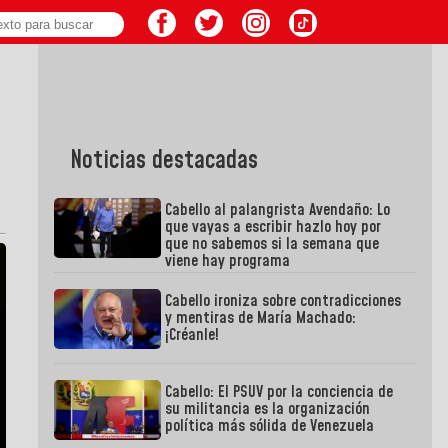
Noticias destacadas
Cabello al palangrista Avendaño: Lo
que vayas a escribir hazlo hoy por
que no sabemos si la semana que
viene hay programa
Cabello ironiza sobre contradicciones
y mentiras de María Machado:
¡Créanle!
Cabello: El PSUV por la conciencia de
su militancia es la organización
política más sólida de Venezuela