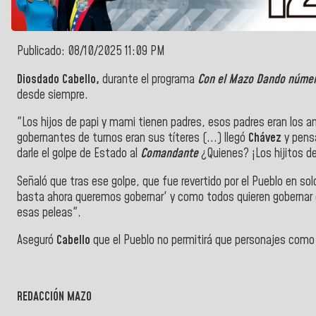
Publicado: 08/10/2025 11:09 PM
Diosdado Cabello,
durante el programa
Con el Mazo Dando núme
desde siempre.
"Los hijos de papi y mami tienen padres, esos padres eran los am
gobernantes de turnos eran sus títeres (...) llegó
Chávez
y pens
darle el golpe de Estado al
Comandante
¿Quienes? ¡Los hijitos d
Señaló que tras ese golpe, que fue revertido por el Pueblo en solo
basta ahora queremos gobernar' y como todos quieren gobernar 
esas peleas".
Aseguró
Cabello
que el Pueblo no permitirá que personajes como 
REDACCIÓN MAZO