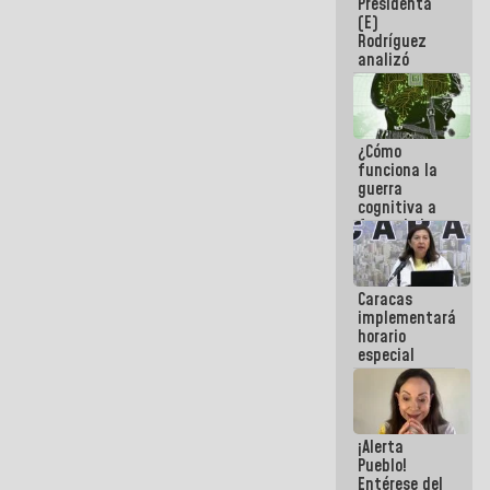
Presidenta
sabemos si
(E)
la semana
Rodríguez
que viene
analizó
hay
junto a
programa
gobernadores
planes de
recuperación
¿Cómo
del Sistema
funciona la
Eléctrico
guerra
Nacional
cognitiva a
favor de la
narrativa
hegemónica?
(1)
Caracas
implementará
horario
especial
para
adaptarse
al plan de
ahorro
¡Alerta
energético
Pueblo!
Entérese del