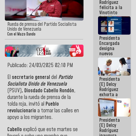
Rodríguez
Internacional
felicita a la
de
Vinotinto
Maiquetía
Sub 20
campeona
Rueda de prensa del Partido Socialista
frente
Unido de Venezuela
México Sub
Con el Mazo Dando
Presidenta
23 en los
Encargada
Centroamericanos
designa
nuevos
titulares en
el
Publicado: 24/03/2025 02:10 PM
Viceministerio
de Energía
El
secretario general
del
Partido
Presidenta
Eléctrica y
Socialista Unido de Venezuela
(E) Delcy
CORPOELEC
Rodríguez
(PSUV)
, Diosdado Cabello Rondón
,
exhorta a
durante la rueda de prensa de la
gobernadores
tolda roja, invitó al
Pueblo
y alcaldes a
edificar
revolucionario
a tomar las calles en
casas para
apoyo a los migrantes.
Presidenta
abuelos
(E) Delcy
Cabello
explicó que este martes se
Rodríguez
inaugura