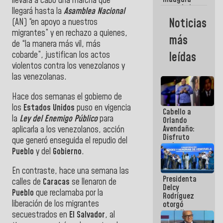
llevará a cabo una marcha que
casa de los
llegará hasta la
Asamblea Nacional
Abuelos
Noticias
(AN) “en apoyo a nuestros
Primavera
migrantes” y en rechazo a quienes,
en Caracas
más
de “la manera más vil, más
cobarde”, justifican los actos
leídas
violentos contra los venezolanos y
las venezolanas.
Hace dos semanas el gobierno de
los
Estados Unidos
puso en vigencia
Cabello a
la
Ley del Enemigo Público
para
Orlando
Avendaño:
aplicarla a los venezolanos, acción
Disfruto
que generó enseguida el repudio del
cada vez
Pueblo
y del
Gobierno
.
que escribes
porque lo
En contraste, hace una semana las
que haces
Presidenta
es
calles de
Caracas
se llenaron de
Delcy
embarrarla
Pueblo
que reclamaba por la
Rodríguez
liberación de los migrantes
otorgó
medalla
secuestrados en
El Salvador
, al
"Héroe de