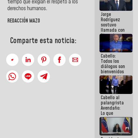
tiempo que exigían el respeto a los
Venezuela"
derechos humanos.
a servidores
Jorge
públicos
Rodríguez
REDACCIÓN MAZO
sostuvo
llamada con
Dinorah
Comparte esta noticia:
Figuera y
acuerdan
primer
Cabello:
encuentro
Todos los
presencial
diálogos son
para el
bienvenidos
diálogo
siempre que
estén en el
marco de la
Constitución
Cabello al
de la
palangrista
República
Avendaño:
Lo que
vayas a
escribir
hazlo hoy
por que no