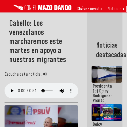
Chávez invicto
Noticias ↓
Cabello: Los
venezolanos
marcharemos este
Noticias
martes en apoyo a
destacadas
nuestros migrantes
Escucha esta noticia: 🔊
Presidenta
(e) Delcy
Rodríguez:
Pronto
restableceremos
las
operaciones
en el
Delcy
Aeropuerto