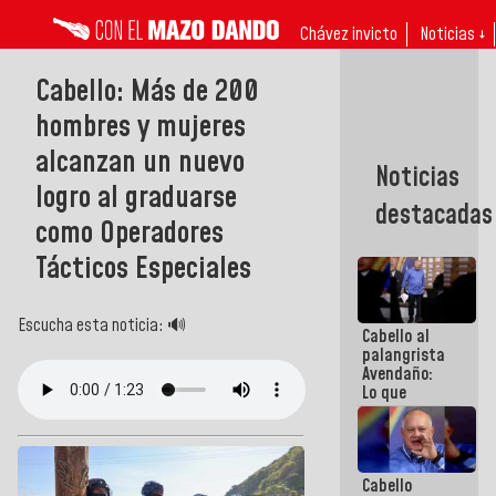
Chávez invicto
Noticias ↓
Cabello: Más de 200
hombres y mujeres
alcanzan un nuevo
Noticias
logro al graduarse
destacadas
como Operadores
Tácticos Especiales
Escucha esta noticia: 🔊
Cabello al
palangrista
Avendaño:
Lo que
vayas a
escribir
hazlo hoy
por que no
Cabello
sabemos si