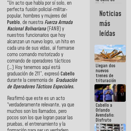
“Un acto que habla por sí solo, en
María
perfecta fusión policial-militar-
Machado se
Noticias
estrellaron
popular, hombres y mujeres del
de frente
Pueblo
, de nuestra
Fuerza Armada
más
contra el
Nacional Bolivariana
(FANB) y
Pueblo
leídas
nuestros funcionarios que hoy
alcanzan un nuevo logro, un hito en
cada una de sus vidas, al formarse
como comando motorizado y
comando de operadores tácticos
Llegan dos
(…) Hoy tenemos aquí está
nuevos
graduación de 211”, expresó
Cabello
trenes de
durante la ceremonia de
Graduación
trituración
para
de Operadores Tácticos Especiales.
optimizar
manejo de
Reafirmó que este es un acto
escombros
“verdaderamente relevante, ya que
Cabello a
en La Guaira
Orlando
muchos son los llamados, pero
Avendaño:
pocos son los que logran pasar las
Disfruto
pruebas, el entrenamiento y la
cada vez
que escribes
formación para ser un verdadero