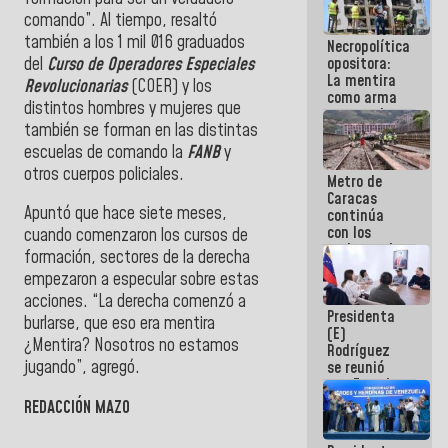
porque lo
comando”. Al tiempo, resaltó
que haces
también a los 1 mil 016 graduados
Necropolítica
es
del
Curso de Operadores Especiales
opositora:
embarrarla
La mentira
Revolucionarias
(COER) y los
como arma
distintos hombres y mujeres que
contra el
también se forman en las distintas
Pueblo
escuelas de comando la
FANB
y
otros cuerpos policiales.
Metro de
Caracas
Apuntó que hace siete meses,
continúa
con los
cuando comenzaron los cursos de
trabajos de
formación, sectores de la derecha
mantenimiento
empezaron a especular sobre estas
e inspección
en la Línea 2
acciones. “La derecha comenzó a
Presidenta
burlarse, que eso era mentira
(E)
¿Mentira? Nosotros no estamos
Rodríguez
jugando”, agregó.
se reunió
con Estado
Mayor
REDACCIÓN MAZO
Eléctrico
para