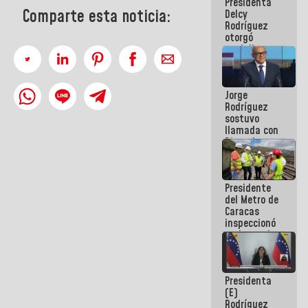
Presidenta
abordar
Comparte esta noticia:
Delcy
planes de
Rodríguez
acción
otorgó
medalla
"Héroe de
Venezuela"
a servidores
Jorge
públicos
Rodríguez
sostuvo
llamada con
Dinorah
Figuera y
acuerdan
primer
Presidente
encuentro
del Metro de
presencial
Caracas
para el
inspeccionó
diálogo
trabajos de
rehabilitación
y
modernización
Presidenta
de la vía
(E)
férrea
Rodríguez