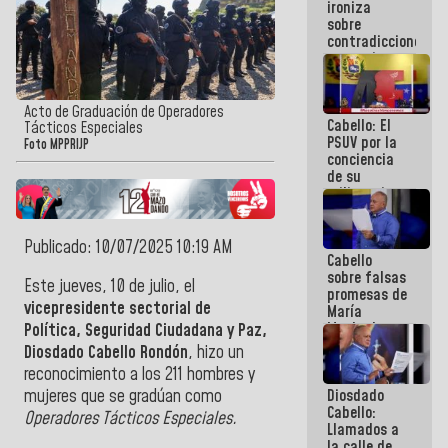
ironiza
la semana
sobre
que viene
contradicciones
hay
y mentiras
programa
de María
Machado:
¡Créanle!
Acto de Graduación de Operadores
Cabello: El
Tácticos Especiales
PSUV por la
Foto MPPRIJP
conciencia
de su
militancia
es la
organización
política más
Publicado: 10/07/2025 10:19 AM
Cabello
sólida de
sobre falsas
Venezuela
Este jueves, 10 de julio, el
promesas de
vicepresidente sectorial de
María
Machado:
Política, Seguridad Ciudadana y Paz,
¿Quién le
Diosdado Cabello Rondón
, hizo un
puede creer?
reconocimiento a los 211 hombres y
¿Y la gente
Diosdado
mujeres que se gradúan como
que ella iba
Cabello:
a salvar en
Operadores Tácticos Especiales.
Llamados a
La Guaira?
la calle de