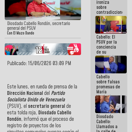
ironiza
la semana
sobre
que viene
contradicciones
hay
y mentiras
programa
de María
Diosdado Cabello Rondón, secretario
Machado:
general del PSUV
¡Créanle!
Con El Mazo Dando
Cabello: El
PSUV por la
conciencia
de su
militancia
es la
Publicado: 15/06/2026 03:09 PM
organización
política más
Cabello
sólida de
sobre falsas
Venezuela
Este lunes, en rueda de prensa de la
promesas de
María
Dirección Nacional
del
Partido
Machado:
Socialista Unido de Venezuela
¿Quién le
(PSUV), el
secretario general
de
puede creer?
¿Y la gente
esta tolda roja,
Diosdado Cabello
Diosdado
que ella iba
Rondón
, informó que el proceso de
Cabello:
a salvar en
registro de proyectos de los
Llamados a
La Guaira?
la calle de