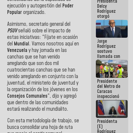
Presidenta
abordar
ejecución y autogestión del
Poder
Delcy
planes de
Rodríguez
acción
Popular
organizado.
otorgó
medalla
Asimismo, secretario general del
"Héroe de
PSUV
señaló sobre el impacto de
Venezuela"
a servidores
estas iniciativas: "Fíjate en ocasión
Jorge
públicos
del
Mundial
. Vamos nosotros aquí en
Rodríguez
Venezuela
y hay jornada en las
sostuvo
llamada con
canchas que se han venido
Dinorah
arreglando que son dos mil
Figuera y
cuatrocientas canchas que se han
acuerdan
venido arreglando en conjunto con la
primer
Presidente
encuentro
juventud, el ministerio de juventud y
del Metro de
presencial
la organización de los jóvenes en los
Caracas
para el
Consejos Comunales
", dijo y agregó
inspeccionó
diálogo
trabajos de
que dentro de las comunidades
rehabilitación
estará realizando el mundialito.
y
modernización
Con esta metodología de trabajo, se
Presidenta
de la vía
(E)
férrea
busca consolidar una hoja de ruta
Rodríguez