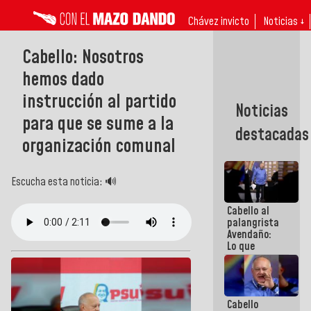
Chávez invicto
Noticias ↓
Cabello: Nosotros
hemos dado
instrucción al partido
Noticias
para que se sume a la
destacadas
organización comunal
Escucha esta noticia: 🔊
Cabello al
palangrista
Avendaño:
Lo que
vayas a
escribir
hazlo hoy
por que no
Cabello
sabemos si