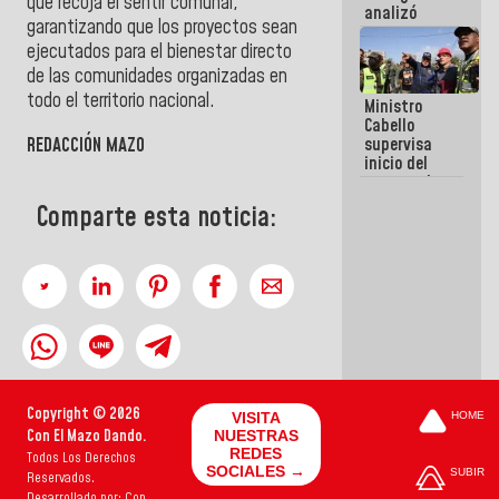
que recoja el sentir comunal,
analizó
garantizando que los proyectos sean
junto a
gobernadores
ejecutados para el bienestar directo
planes de
de las comunidades organizadas en
recuperación
todo el territorio nacional.
Ministro
del Sistema
Cabello
Eléctrico
REDACCIÓN MAZO
supervisa
Nacional
inicio del
proceso de
demolición
Comparte esta noticia:
de
edificaciones
declaradas
en riesgo en
La Guaira
(+Fotos)
Copyright © 2026
VISITA
HOME
Con El Mazo Dando.
NUESTRAS
REDES
Todos Los Derechos
SOCIALES →
SUBIR
Reservados.
Desarrollado por: Con