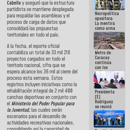
Cabello
y aseguró que la estructura
manejo de
escombros
partidista se mantiene desplegada
Necropolítica
en La Guaira
para respaldar las asambleas y el
opositora:
proceso de carga de datos que
La mentira
consolidará las propuestas
como arma
contra el
territoriales en todo el país.
Pueblo
A la fecha, el reporte oficial
contabiliza un total de 33 mil 216
Metro de
Caracas
proyectos cargados en todo el
continúa
territorio nacional, cifra que se
con los
espera alcance los 36 mil al cierre del
trabajos de
mantenimiento
proceso esta semana. Estos
e inspección
registros incluyen iniciativas como la
en la Línea 2
rehabilitación integral de 2 mil 400
Presidenta
(E)
canchas deportivas en conjunto con
Rodríguez
el
Ministerio del Poder Popular para
se reunió
la Juventud,
las cuales serán
con Estado
escenarios para el desarrollo de
Mayor
Eléctrico
actividades recreativas nacionales,
para
consolidando así la capacidad de