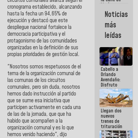
circuitos comunales avanza según el
María
cronograma establecido, alcanzando
Machado se
Noticias
hasta la fecha un 94,65% de
estrellaron
ejecución y destacó que este
de frente
más
contra el
despliegue nacional fortalece la
Pueblo
democracia participativa y el
leídas
protagonismo de las comunidades
organizadas en la definición de sus
propias prioridades de gestión local.
"Nosotros somos respetuosos de el
Cabello a
tema de la organización comunal de
Orlando
Avendaño:
las comunas de los circuitos
Disfruto
comunales, pero sin duda, nosotros
cada vez
hemos dado instrucción al partido
que escribes
que se sume esa iniciativa que
porque lo
que haces
participen activamente en cada una
Llegan dos
es
de las de la jornada, que que ha
nuevos
embarrarla
habido que acompañen a la
trenes de
trituración
organización comunal y es lo que
para
hemos venido haciendo", dijo
optimizar