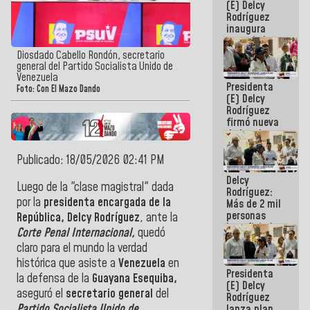
(E) Delcy
Rodríguez
inaugura
casa de los
Abuelos
Diosdado Cabello Rondón, secretario
Primavera
general del Partido Socialista Unido de
en Caracas
Venezuela
Presidenta
Foto: Con El Mazo Dando
(E) Delcy
Rodríguez
firmó nueva
de Ley de
Arrendamiento
aprobada
Publicado: 18/05/2026 02:41 PM
por la AN
Delcy
Luego de la "clase magistral" dada
Rodríguez:
por la
presidenta encargada de la
Más de 2 mil
personas
República, Delcy Rodríguez
, ante la
beneficiadas
Corte Penal Internacional,
quedó
con planes
claro para el mundo la verdad
para
atención de
histórica que asiste a
Venezuela
en
Presidenta
emergencia
la defensa de la
Guayana Esequiba,
(E) Delcy
sísmica en
aseguró el
secretario general
del
Rodríguez
la última
Partido Socialista Unido de
lanza plan