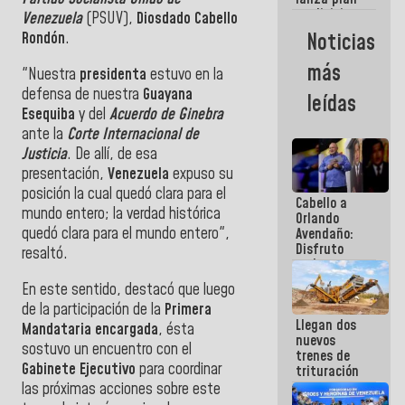
semana
crediticio
Venezuela
(PSUV),
Diosdado Cabello
con subsidio
Noticias
Rondón
.
a Juntas de
Condominio
más
"Nuestra
presidenta
estuvo en la
defensa de nuestra
Guayana
leídas
Esequiba
y del
Acuerdo de Ginebra
ante la
Corte Internacional de
Justicia
. De allí, de esa
presentación,
Venezuela
expuso su
posición la cual quedó clara para el
Cabello a
mundo entero; la verdad histórica
Orlando
quedó clara para el mundo entero",
Avendaño:
Disfruto
resaltó.
cada vez
que escribes
En este sentido, destacó que luego
porque lo
de la participación de la
Primera
que haces
Llegan dos
es
Mandataria encargada
, ésta
nuevos
embarrarla
sostuvo un encuentro con el
trenes de
Gabinete Ejecutivo
para coordinar
trituración
para
las próximas acciones sobre este
optimizar