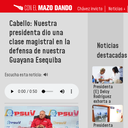
Chávez invicto
Noticias ↓
Cabello: Nuestra
presidenta dio una
clase magistral en la
Noticias
defensa de nuestra
destacadas
Guayana Esequiba
Escucha esta noticia: 🔊
Presidenta
(E) Delcy
Rodríguez
exhorta a
gobernadores
y alcaldes a
edificar
casas para
Presidenta
abuelos