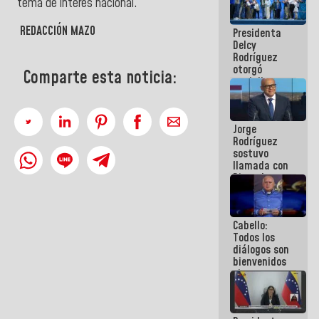
tema de interés nacional.
manejo de
escombros
REDACCIÓN MAZO
Presidenta
en La Guaira
Delcy
Rodríguez
otorgó
Comparte esta noticia:
medalla
"Héroe de
Venezuela"
a servidores
Jorge
públicos
Rodríguez
sostuvo
llamada con
Dinorah
Figuera y
acuerdan
primer
Cabello:
encuentro
Todos los
presencial
diálogos son
para el
bienvenidos
diálogo
siempre que
estén en el
marco de la
Constitución