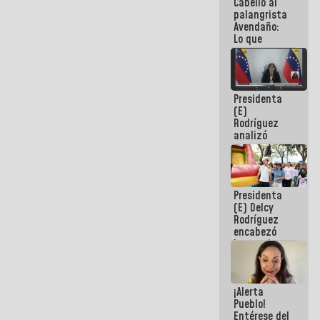
Cabello al
de la
palangrista
República
Avendaño:
Lo que
vayas a
escribir
hazlo hoy
por que no
Presidenta
sabemos si
(E)
la semana
Rodríguez
que viene
analizó
hay
junto a
programa
gobernadores
planes de
recuperación
Presidenta
del Sistema
(E) Delcy
Eléctrico
Rodríguez
Nacional
encabezó
lanzamiento
del Plan
Nacional de
Recreación
¡Alerta
Vacacional
Pueblo!
Entérese del