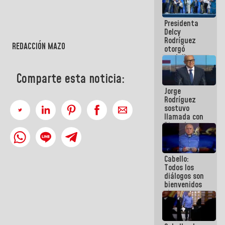
manejo de
escombros
Presidenta
en La Guaira
Delcy
Rodríguez
REDACCIÓN MAZO
otorgó
medalla
"Héroe de
Venezuela"
Comparte esta noticia:
a servidores
Jorge
públicos
Rodríguez
sostuvo
llamada con
Dinorah
Figuera y
acuerdan
primer
Cabello:
encuentro
Todos los
presencial
diálogos son
para el
bienvenidos
diálogo
siempre que
estén en el
marco de la
Constitución