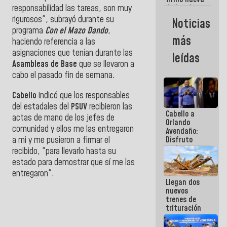
responsabilidad las tareas, son muy
de Ley de
Arrendamiento
rigurosos", subrayó durante su
Noticias
aprobada
programa
Con el Mazo Dando
,
por la AN
más
haciendo referencia a las
asignaciones que tenían durante las
leídas
Asambleas de Base
que se llevaron a
cabo el pasado fin de semana.
Cabello
indicó que los responsables
del estadales del
PSUV
recibieron las
Cabello a
actas de mano de los jefes de
Orlando
comunidad y ellos me las entregaron
Avendaño:
a mi y me pusieron a firmar el
Disfruto
cada vez
recibido, "para llevarlo hasta su
que escribes
estado para demostrar que sí me las
porque lo
entregaron".
que haces
Llegan dos
es
nuevos
embarrarla
trenes de
trituración
para
optimizar