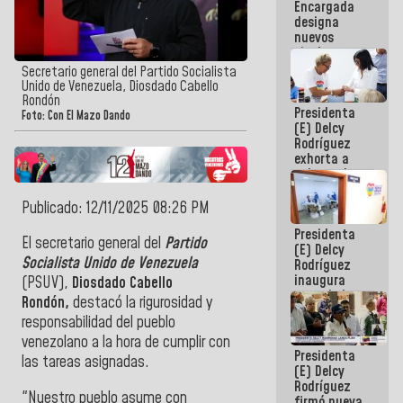
Encargada
Centroamericanos
designa
nuevos
titulares en
el
Secretario general del Partido Socialista
Viceministerio
Unido de Venezuela, Diosdado Cabello
de Energía
Rondón
Presidenta
Eléctrica y
Foto: Con El Mazo Dando
(E) Delcy
CORPOELEC
Rodríguez
exhorta a
gobernadores
y alcaldes a
edificar
Publicado: 12/11/2025 08:26 PM
casas para
Presidenta
abuelos
El secretario general del
Partido
(E) Delcy
Socialista Unido de Venezuela
Rodríguez
inaugura
(PSUV),
Diosdado Cabello
casa de los
Rondón,
destacó la rigurosidad y
Abuelos
responsabilidad del pueblo
Primavera
en Caracas
venezolano a la hora de cumplir con
Presidenta
las tareas asignadas.
(E) Delcy
Rodríguez
"Nuestro pueblo asume con
firmó nueva