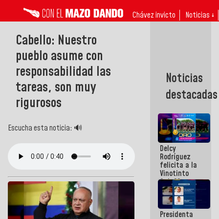
Chávez invicto
Noticias ↓
Cabello: Nuestro
pueblo asume con
responsabilidad las
Noticias
tareas, son muy
destacadas
rigurosos
Escucha esta noticia: 🔊
Delcy
Rodríguez
felicita a la
Vinotinto
Sub 20
campeona
frente
México Sub
Presidenta
23 en los