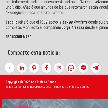
posteriormente salieron nuevamente del país. “Muchos volviero
uno”, dijo. Añadió que algunos de los que retornaron están vincu
“Perseguidos nada, mentira”, afirmó.
Cabello
reiteró que el
PSUV
apoyó la
Ley de Amnistía
desde su pre
completo, y ahí está el compañero
Jorge Arreaza
desde el prim
REDACCIÓN MAZO
Comparte esta noticia:
Copyright © 2026 Con El Mazo Dando.
Todos Los Derechos Reservados. Desarrollado por: Con El Mazo Dando