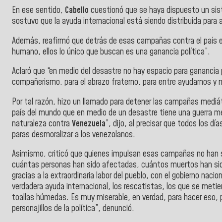
En ese sentido,
Cabello
cuestionó que se haya dispuesto un si
sostuvo que la ayuda internacional está siendo distribuida para 
Además, reafirmó que detrás de esas campañas contra el país 
humano, ellos lo único que buscan es una ganancia política”.
Aclaró que “en medio del desastre no hay espacio para ganancia po
compañerismo, para el abrazo fraterno, para entre ayudarnos y n
Por tal razón, hizo un llamado para detener las campañas mediá
país del mundo que en medio de un desastre tiene una guerra me
naturaleza contra
Venezuela
”, dijo, al precisar que todos los d
paras desmoralizar a los venezolanos.
Asimismo, criticó que quienes impulsan esas campañas no han si
cuántas personas han sido afectadas, cuántos muertos han si
gracias a la extraordinaria labor del pueblo, con el gobierno nacio
verdadera ayuda internacional, los rescatistas, los que se metie
toallas húmedas. Es muy miserable, en verdad, para hacer eso,
personajillos de la política”, denunció.