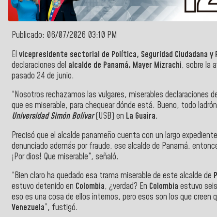
Publicado: 06/07/2026 03:10 PM
El
vicepresidente sectorial de Política, Seguridad Ciudadana y
declaraciones del
alcalde de Panamá, Mayer Mizrachi
, sobre la
pasado 24 de junio.
“Nosotros rechazamos las vulgares, miserables declaraciones d
que es miserable, para chequear dónde está. Bueno, todo ladrón
Universidad Simón Bolívar
(USB) en
La Guaira
.
Precisó que el alcalde panameño cuenta con un largo expediente
denunciado además por fraude, ese alcalde de Panamá, entonce
¡Por dios! Que miserable”, señaló.
“Bien claro ha quedado esa trama miserable de este alcalde de
estuvo detenido en
Colombia
, ¿verdad? En
Colombia
estuvo sei
eso es una cosa de ellos internos, pero esos son los que creen q
Venezuela
”, fustigó.