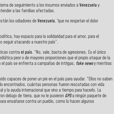
stema de seguimiento a los insumos enviados a
Venezuela
y
atender a las familias afectadas.
están los odiadores de
Venezuela
, “que no respetan el dolor
lítica, hay espacio para la solidaridad para el amor, para el
o seguir atacando a nuestro país”.
ticas contra
el país
. “No, vale, basta de agresiones. Es el único
diática peor o de mayores proporciones que el propio ataque de la
ías el país se enfrenta a campañas de intrigas,
fake news
y mentiras
do capaces de poner un pie en el país para ayudar. "
Ellos no saben
do encontrados, cuántas personas fueron rescatadas con vida
nal y la ayuda internacional que vino a tiempo para hacerlo. La
ron debajo de tierra, que no le pusieron
GPS
a ningún paquete de
 para ensañarse contra un pueblo, como lo hacen algunos