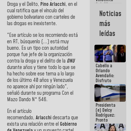
Maiquetía
Droga y el Delito,
Pino Arlacchi
, en el
Sub 20
campeona
cual ratifica que el vínculo del
Noticias
frente
gobierno bolivariano con carteles de
México Sub
más
las drogas es inexistente.
23 en los
Centroamericanos
leídas
"Ese artículo se los recomiendo está
en RT, búsquenlo (...) está muy
bueno. Es un tipo con autoridad
porque fue jefe de la organización
contra la droga y el delito de la
ONU
Cabello a
durante años y tiene todo lo que se
Orlando
ha hecho sobre ese tema a lo largo
Avendaño:
de los último 40 años y Venezuela
Disfruto
cada vez
no aparece ahí por ningún lado",
que escribes
señaló durante su programa Con el
porque lo
Mazo Dando N° 546.
que haces
Presidenta
es
(e) Delcy
embarrarla
En el artículo
Rodríguez:
recomendado,
Arlacchi
descarta que
Pronto
exista una relación entre el
Gobierno
restableceremos
las
de Venezuela
y un supuesto cartel