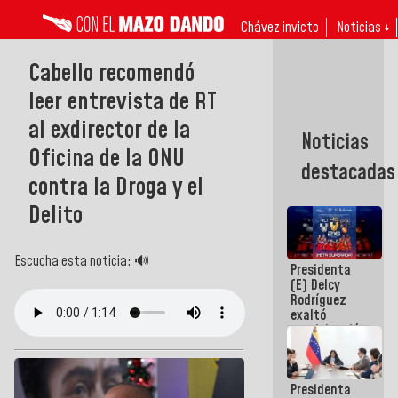
Chávez invicto
Noticias ↓
Cabello recomendó
leer entrevista de RT
al exdirector de la
Noticias
Oficina de la ONU
destacadas
contra la Droga y el
Delito
Escucha esta noticia: 🔊
Presidenta
(E) Delcy
Rodríguez
exaltó
participación
de
Venezuela
en Juegos
Presidenta
Centroamericanos