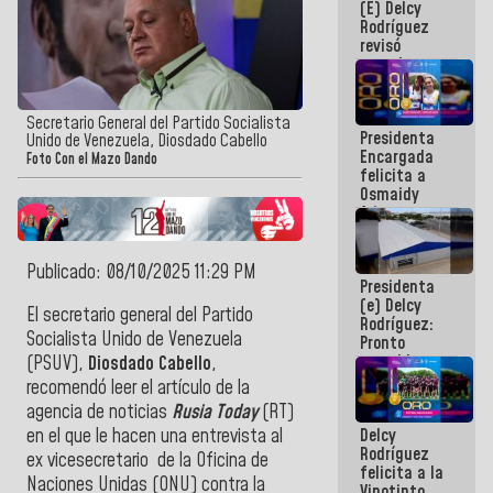
(E) Delcy
y del Caribe
Rodríguez
2026
revisó
agenda
económica y
ejecución de
fondos de
Secretario General del Partido Socialista
Presidenta
emergencia
Unido de Venezuela, Diosdado Cabello
Encargada
post-sismos
Foto Con el Mazo Dando
felicita a
Osmaidy
Arias y
Giraly
Marcano por
hacer
Publicado: 08/10/2025 11:29 PM
Presidenta
historia en
(e) Delcy
los
El secretario general del Partido
Rodríguez:
Centroamericanos
Socialista Unido de Venezuela
Pronto
restableceremos
(PSUV),
Diosdado Cabello
,
las
recomendó leer el artículo de la
operaciones
agencia de noticias
Rusia Today
(RT)
en el
Delcy
en el que le hacen una entrevista al
Aeropuerto
Rodríguez
Internacional
ex vicesecretario de la Oficina de
felicita a la
de
Naciones Unidas (ONU) contra la
Vinotinto