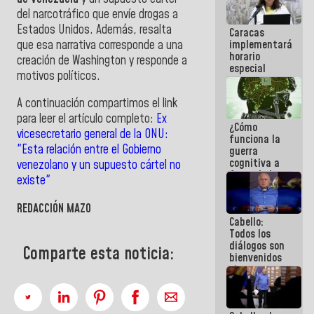
operaciones
del narcotráfico que envíe drogas a
en el
Estados Unidos.
Además, resalta
Caracas
Aeropuerto
que esa narrativa corresponde a una
implementará
Internacional
horario
de
creación de Washington y responde a
especial
Maiquetía
motivos políticos.
para
adaptarse
A continuación compartimos el link
al plan de
ahorro
para leer el artículo completo:
Ex
¿Cómo
energético
vicesecretario general de la ONU:
funciona la
"Esta relación entre el Gobierno
guerra
cognitiva a
venezolano y un supuesto cártel no
favor de la
existe"
narrativa
hegemónica?
REDACCIÓN MAZO
(1)
Cabello:
Todos los
diálogos son
Comparte esta noticia:
bienvenidos
siempre que
estén en el
marco de la
Constitución