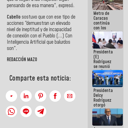
pensando de esa manera", expresó.
Metro de
Cabello
sostuvo que con ese tipo de
Caracas
acciones "demuestran un elevado
continúa
con los
nivel de ineptitud y de incapacidad
trabajos de
de conexión con el Pueblo (...) Con
mantenimiento
Inteligencia Artificial que balurdos
e inspección
en la Línea 2
son".
Presidenta
(E)
REDACCIÓN MAZO
Rodríguez
se reunió
con Estado
Mayor
Comparte esta noticia:
Eléctrico
para
Presidenta
abordar
Delcy
planes de
Rodríguez
acción
otorgó
medalla
"Héroe de
Venezuela"
a servidores