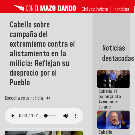
Chávez invicto
Noticias ↓
Cabello sobre
campaña del
extremismo contra el
Noticias
alistamiento en la
destacadas
milicia: Reflejan su
desprecio por el
Pueblo
Cabello al
palangrista
Escucha esta noticia: 🔊
Avendaño:
Lo que
vayas a
escribir
hazlo hoy
por que no
Cabello
sabemos si