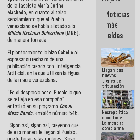
María
de la fascista
María Corina
Machado se
Machado,
en cuanto al falso
Noticias
estrellaron
señalamiento que el Pueblo
de frente
más
contra el
venezolano se había alistado a la
Pueblo
Milicia Nacional Bolivariana
(MNB),
leídas
de manera forzada.
El planteamiento lo hizo
Cabello
al
expresar su rechazo de una
publicación creada con Inteligencia
Llegan dos
Artificial, en la que utilizan la figura
nuevos
de la madre venezolana.
trenes de
trituración
para
"Es el desprecio por el Pueblo lo que
optimizar
se refleja en esa campaña",
manejo de
enfatizó en su programa
Con el
escombros
Necropolítica
en La Guaira
Mazo Dando
, emisión número 546.
opositora:
La mentira
"Sigan así, sigan así, creyendo que
como arma
de esa manera le llegan al Pueblo,
contra el
Pueblo
que le llegan a las mujeres. Sigan