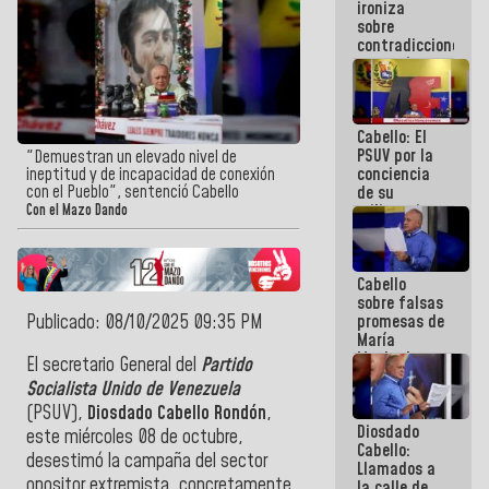
ironiza
la semana
sobre
que viene
contradicciones
hay
y mentiras
programa
de María
Machado:
¡Créanle!
Cabello: El
PSUV por la
"Demuestran un elevado nivel de
conciencia
ineptitud y de incapacidad de conexión
con el Pueblo", sentenció Cabello
de su
militancia
Con el Mazo Dando
es la
organización
política más
Cabello
sólida de
sobre falsas
Venezuela
Publicado: 08/10/2025 09:35 PM
promesas de
María
Machado:
El secretario General del
Partido
¿Quién le
Socialista Unido de Venezuela
puede creer?
(PSUV),
Diosdado Cabello Rondón
,
¿Y la gente
Diosdado
que ella iba
este miércoles 08 de octubre,
Cabello:
a salvar en
desestimó la campaña del sector
Llamados a
La Guaira?
opositor extremista, concretamente
la calle de