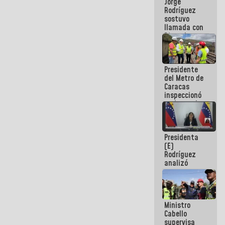
Jorge
públicos
Rodríguez
sostuvo
llamada con
Dinorah
Figuera y
acuerdan
primer
Presidente
encuentro
del Metro de
presencial
Caracas
para el
inspeccionó
diálogo
trabajos de
rehabilitación
y
modernización
Presidenta
de la vía
(E)
férrea
Rodríguez
analizó
junto a
gobernadores
planes de
recuperación
Ministro
del Sistema
Cabello
Eléctrico
supervisa
Nacional