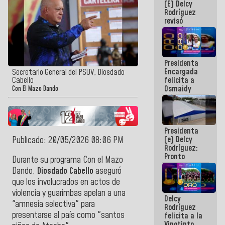
(E) Delcy
y del Caribe
Rodríguez
2026
revisó
agenda
económica y
ejecución de
fondos de
Presidenta
emergencia
Encargada
post-sismos
Secretario General del PSUV, Diosdado
felicita a
Cabello
Osmaidy
Con El Mazo Dando
Arias y
Giraly
Marcano por
hacer
Presidenta
historia en
(e) Delcy
Publicado: 20/05/2026 08:06 PM
los
Rodríguez:
Centroamericanos
Pronto
Durante su programa Con el Mazo
restableceremos
Dando,
Diosdado Cabello
aseguró
las
que los involucrados en actos de
operaciones
en el
violencia y guarimbas apelan a una
Delcy
Aeropuerto
"amnesia selectiva" para
Rodríguez
Internacional
presentarse al país como "santos
felicita a la
de
Vinotinto