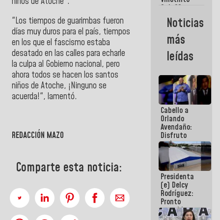
Maiquetía
niños de Atoche".
Sub 20
campeona
"Los tiempos de guarimbas fueron
Noticias
frente
días muy duros para el país, tiempos
México Sub
más
23 en los
en los que el fascismo estaba
Centroamericanos
desatado en las calles para echarle
leídas
la culpa al Gobierno nacional, pero
ahora todos se hacen los santos
niños de Atoche, ¡Ninguno se
acuerda!", lamentó.
Cabello a
Orlando
Avendaño:
REDACCIÓN MAZO
Disfruto
cada vez
que escribes
porque lo
Comparte esta noticia:
que haces
Presidenta
es
(e) Delcy
embarrarla
Rodríguez:
Pronto
restableceremos
las