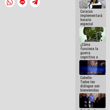
operaciones
en el
Caracas
Aeropuerto
implementará
Internacional
horario
de
especial
Maiquetía
para
adaptarse
al plan de
ahorro
¿Cómo
energético
funciona la
guerra
cognitiva a
favor de la
narrativa
hegemónica?
(1)
Cabello:
Todos los
diálogos son
bienvenidos
siempre que
estén en el
marco de la
Constitución