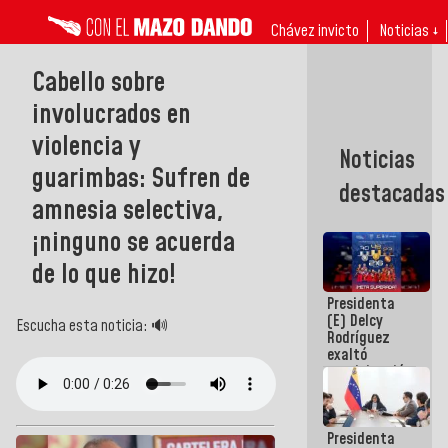
Chávez invicto
Noticias ↓
Cabello sobre
involucrados en
violencia y
Noticias
guarimbas: Sufren de
destacadas
amnesia selectiva,
¡ninguno se acuerda
de lo que hizo!
Presidenta
(E) Delcy
Escucha esta noticia: 🔊
Rodríguez
exaltó
participación
de
Venezuela
en Juegos
Presidenta
Centroamericanos