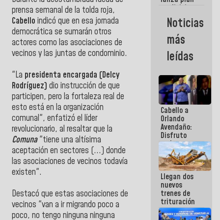
semana
crediticio
prensa semanal de la tolda roja,
con subsidio
Noticias
Cabello
indicó que en esa jornada
a Juntas de
democrática se sumarán otros
Condominio
más
actores como las asociaciones de
vecinos y las juntas de condominio.
leídas
"La
presidenta encargada (Delcy
Rodríguez)
dio instrucción de que
participen, pero la fortaleza real de
esto está en la organización
Cabello a
comunal", enfatizó el líder
Orlando
Avendaño:
revolucionario, al resaltar que la
Disfruto
Comuna
"tiene una altísima
cada vez
aceptación en sectores (...) donde
que escribes
porque lo
las asociaciones de vecinos todavía
que haces
existen".
Llegan dos
es
nuevos
embarrarla
trenes de
Destacó que estas asociaciones de
trituración
vecinos "van a ir migrando poco a
para
poco, no tengo ninguna ninguna
optimizar