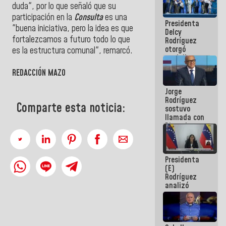
duda", por lo que señaló que su
manejo de
escombros
participación en la
Consulta
es una
Presidenta
en La Guaira
"buena iniciativa, pero la idea es que
Delcy
fortalezcamos a futuro todo lo que
Rodríguez
otorgó
es la estructura comunal", remarcó.
medalla
"Héroe de
REDACCIÓN MAZO
Venezuela"
a servidores
Jorge
públicos
Rodríguez
Comparte esta noticia:
sostuvo
llamada con
Dinorah
Figuera y
acuerdan
primer
Presidenta
encuentro
(E)
presencial
Rodríguez
para el
analizó
diálogo
junto a
gobernadores
planes de
recuperación