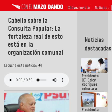
Chávez invicto
Noticias ↓
Cabello sobre la
Consulta Popular: La
fortaleza real de esto
Noticias
está en la
destacadas
organización comunal
Escucha esta noticia: 🔊
Presidenta
(E) Delcy
Rodríguez
exhorta a
gobernadores
y alcaldes a
edificar
casas para
Presidenta
abuelos