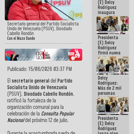
(E) Delcy
Rodríguez
inaugura
casa de los
Abuelos
Secretario general del Partido Socialista
Primavera
Unido de Venezuela (PSUV), Diosdado
en Caracas
Cabello Rondón
Presidenta
Con el Mazo Dando
(E) Delcy
Rodríguez
firmó nueva
de Ley de
Arrendamiento
aprobada
Publicado: 15/06/2026 03:37 PM
por la AN
Delcy
El
secretario general
del
Partido
Rodríguez:
Socialista Unido de Venezuela
Más de 2 mil
personas
(PSUV),
Diosdado Cabello Rondón
,
beneficiadas
ratificó la fortaleza de la
con planes
organización comunal para la
para
atención de
celebración de la
Consulta Popular
Presidenta
emergencia
Nacional
del próximo 12 de julio.
(E) Delcy
sísmica en
Rodríguez
la última
Durante la acostumbrada rueda de
lanza plan