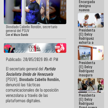
Encargada
Centroamericanos
designa
nuevos
titulares en
el
Viceministerio
de Energía
Diosdado Cabello Rondón, secretario
Presidenta
Eléctrica y
general del PSUV
(E) Delcy
CORPOELEC
Con el Mazo Dando
Rodríguez
exhorta a
gobernadores
y alcaldes a
edificar
casas para
Publicado: 20/05/2026 09:41 PM
Presidenta
abuelos
(E) Delcy
El secretario general
del
Partido
Rodríguez
Socialista Unido de Venezuela
inaugura
casa de los
(PSUV),
Diosdado Cabello Rondón,
Abuelos
denunció las tácticas
Primavera
comunicacionales de la oposición
en Caracas
Presidenta
venezolana a través de las
(E) Delcy
plataformas digitales.
Rodríguez
firmó nueva