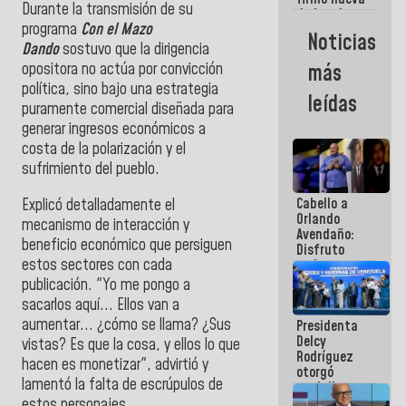
Durante la transmisión de su
de Ley de
programa
Con el Mazo
Arrendamiento
Noticias
aprobada
Dando
sostuvo que la dirigencia
por la AN
opositora no actúa por convicción
más
política, sino bajo una estrategia
leídas
puramente comercial diseñada para
generar ingresos económicos a
costa de la polarización y el
sufrimiento del pueblo.
Cabello a
Explicó detalladamente el
Orlando
mecanismo de interacción y
Avendaño:
beneficio económico que persiguen
Disfruto
estos sectores con cada
cada vez
que escribes
publicación. "Yo me pongo a
porque lo
sacarlos aquí... Ellos van a
que haces
aumentar... ¿cómo se llama? ¿Sus
Presidenta
es
Delcy
embarrarla
vistas? Es que la cosa, y ellos lo que
Rodríguez
hacen es monetizar", advirtió y
otorgó
lamentó la falta de escrúpulos de
medalla
"Héroe de
estos personajes.