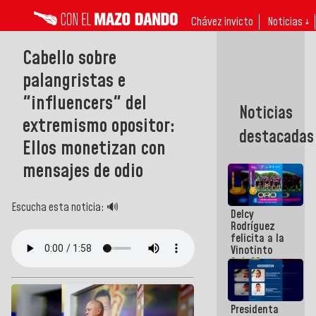
Chávez invicto
Noticias ↓
Cabello sobre
palangristas e
"influencers" del
Noticias
extremismo opositor:
destacadas
Ellos monetizan con
mensajes de odio
Escucha esta noticia: 🔊
Delcy
Rodríguez
felicita a la
Vinotinto
Sub 20
campeona
frente
México Sub
Presidenta
23 en los