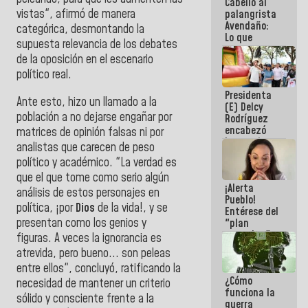
Cabello al
del Sistema
vistas", afirmó de manera
palangrista
Eléctrico
Avendaño:
Nacional
categórica, desmontando la
Lo que
supuesta relevancia de los debates
vayas a
de la oposición en el escenario
escribir
hazlo hoy
político real.
por que no
Presidenta
sabemos si
Ante esto, hizo un llamado a la
(E) Delcy
la semana
población a no dejarse engañar por
Rodríguez
que viene
encabezó
hay
matrices de opinión falsas ni por
lanzamiento
programa
analistas que carecen de peso
del Plan
político y académico. "La verdad es
Nacional de
que el que tome como serio algún
Recreación
¡Alerta
Vacacional
análisis de estos personajes en
Pueblo!
política, ¡por
Dios
de la vida!, y se
Entérese del
presentan como los genios y
"plan
enjambre"
figuras. A veces la ignorancia es
de La Sayo
atrevida, pero bueno... son peleas
para
entre ellos", concluyó, ratificando la
sabotear el
¿Cómo
diálogo y
necesidad de mantener un criterio
funciona la
promover el
sólido y consciente frente a la
guerra
caos