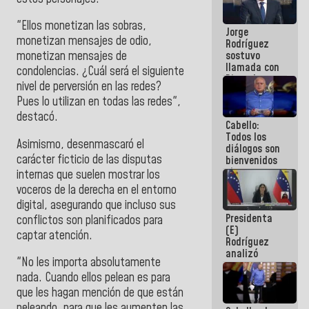
Venezuela"
a servidores
"Ellos monetizan las sobras,
Jorge
públicos
monetizan mensajes de odio,
Rodríguez
sostuvo
monetizan mensajes de
llamada con
condolencias. ¿Cuál será el siguiente
Dinorah
nivel de perversión en las redes?
Figuera y
Pues lo utilizan en todas las redes",
acuerdan
primer
destacó.
Cabello:
encuentro
Todos los
presencial
Asimismo, desenmascaró el
diálogos son
para el
carácter ficticio de las disputas
bienvenidos
diálogo
siempre que
internas que suelen mostrar los
estén en el
voceros de la derecha en el entorno
marco de la
digital, asegurando que incluso sus
Constitución
Presidenta
de la
conflictos son planificados para
(E)
República
captar atención.
Rodríguez
analizó
"No les importa absolutamente
junto a
gobernadores
nada. Cuando ellos pelean es para
planes de
que les hagan mención de que están
recuperación
peleando, para que les aumenten las