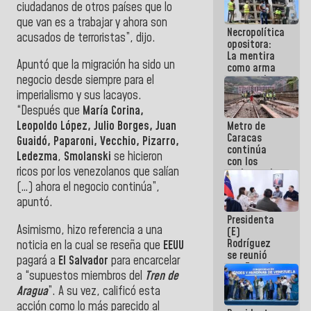
ciudadanos de otros países que lo
manejo de
escombros
que van es a trabajar y ahora son
Necropolítica
en La Guaira
acusados de terroristas”, dijo.
opositora:
La mentira
Apuntó que la migración ha sido un
como arma
contra el
negocio desde siempre para el
Pueblo
imperialismo y sus lacayos.
“Después que
María Corina,
Leopoldo López, Julio Borges, Juan
Metro de
Caracas
Guaidó, Paparoni, Vecchio, Pizarro,
continúa
Ledezma
,
Smolanski
se hicieron
con los
ricos por los venezolanos que salían
trabajos de
mantenimiento
(…) ahora el negocio continúa”,
e inspección
apuntó.
en la Línea 2
Presidenta
Asimismo, hizo referencia a una
(E)
Rodríguez
noticia en la cual se reseña que
EEUU
se reunió
pagará a
El Salvador
para encarcelar
con Estado
a “supuestos miembros del
Tren de
Mayor
Aragua
”. A su vez, calificó esta
Eléctrico
para
acción como lo más parecido al