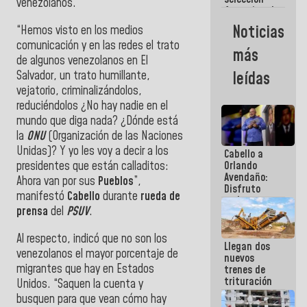
venezolanos.
femenina de
baloncesto
Noticias
“Hemos visto en los medios
por su
comunicación y en las redes el trato
clasificación
más
a la
de algunos venezolanos en El
AmeriCup
Salvador, un trato humillante,
leídas
2027
vejatorio, criminalizándolos,
reduciéndolos ¿No hay nadie en el
mundo que diga nada? ¿Dónde está
la
ONU
(Organización de las Naciones
Unidas)? Y yo les voy a decir a los
Cabello a
presidentes que están calladitos:
Orlando
Avendaño:
Ahora van por sus
Pueblos
”,
Disfruto
manifestó
Cabello
durante
rueda de
cada vez
prensa
del
PSUV
.
que escribes
porque lo
que haces
Al respecto, indicó que no son los
Llegan dos
es
venezolanos el mayor porcentaje de
nuevos
embarrarla
migrantes que hay en Estados
trenes de
trituración
Unidos. “Saquen la cuenta y
para
busquen para que vean cómo hay
optimizar