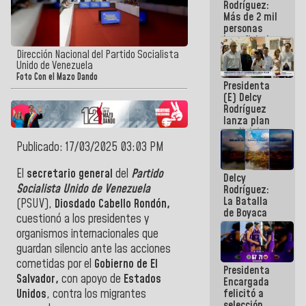
Rodríguez:
Más de 2 mil
personas
beneficiadas
con planes
Dirección Nacional del Partido Socialista
para
Unido de Venezuela
atención de
Foto Con el Mazo Dando
Presidenta
emergencia
(E) Delcy
sísmica en
Rodríguez
la última
lanza plan
semana
crediticio
con subsidio
Publicado: 17/03/2025 03:03 PM
a Juntas de
Condominio
El
secretario general
del
Partido
Delcy
Socialista Unido de Venezuela
Rodríguez:
La Batalla
(PSUV),
Diosdado Cabello Rondón,
de Boyaca
cuestionó a los presidentes y
representa
organismos internacionales que
un capítulo
decisivo en
guardan silencio ante las acciones
la gesta
cometidas por el
Gobierno de El
Presidenta
emancipadora
Salvador,
con apoyo de
Estados
Encargada
de nuestra
felicitó a
Unidos
, contra los migrantes
América
selección