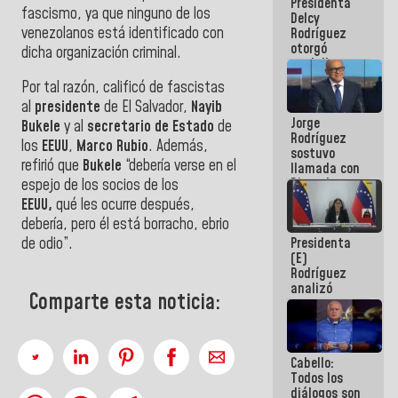
Presidenta
abordar
fascismo, ya que ninguno de los
Delcy
planes de
venezolanos está identificado con
Rodríguez
acción
otorgó
dicha organización criminal.
medalla
"Héroe de
Por tal razón, calificó de fascistas
Venezuela"
al
presidente
de El Salvador,
Nayib
a servidores
Jorge
públicos
Bukele
y al
secretario de Estado
de
Rodríguez
los
EEUU
,
Marco Rubio
. Además,
sostuvo
refirió que
Bukele
“debería verse en el
llamada con
Dinorah
espejo de los socios de los
Figuera y
EEUU,
qué les ocurre después,
acuerdan
debería, pero él está borracho, ebrio
primer
Presidenta
de odio”.
encuentro
(E)
presencial
Rodríguez
para el
analizó
diálogo
Comparte esta noticia:
junto a
gobernadores
planes de
recuperación
Cabello:
del Sistema
Todos los
Eléctrico
diálogos son
Nacional