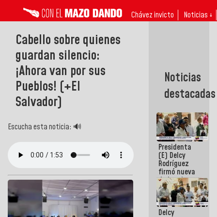
Chávez invicto
Noticias ↓
Cabello sobre quienes
guardan silencio:
¡Ahora van por sus
Noticias
Pueblos! (+El
destacadas
Salvador)
Escucha esta noticia: 🔊
Presidenta
(E) Delcy
Rodríguez
firmó nueva
de Ley de
Arrendamiento
aprobada
por la AN
Delcy