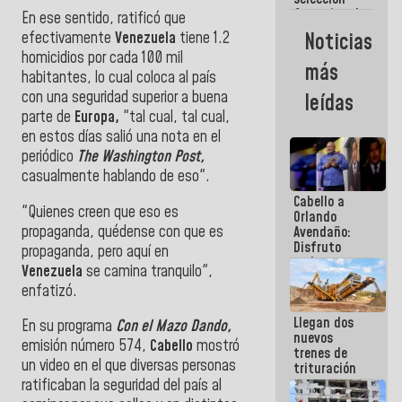
femenina de
En ese sentido, ratificó que
baloncesto
efectivamente
Venezuela
tiene 1.2
Noticias
por su
homicidios por cada 100 mil
clasificación
más
a la
habitantes, lo cual coloca al país
AmeriCup
con una seguridad superior a buena
leídas
2027
parte de
Europa,
"tal cual, tal cual,
en estos días salió una nota en el
periódico
The Washington Post,
casualmente hablando de eso".
Cabello a
"Quienes creen que eso es
Orlando
propaganda, quédense con que es
Avendaño:
Disfruto
propaganda, pero aquí en
cada vez
Venezuela
se camina tranquilo",
que escribes
enfatizó.
porque lo
que haces
Llegan dos
es
En su programa
Con el Mazo Dando,
nuevos
embarrarla
emisión número 574,
Cabello
mostró
trenes de
un video en el que diversas personas
trituración
para
ratificaban la seguridad del país al
optimizar