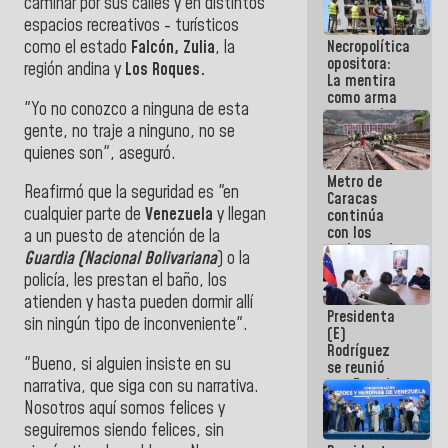
caminar por sus calles y en distintos
manejo de
espacios recreativos - turísticos
escombros
Necropolítica
como el estado
Falcón, Zulia
, la
en La Guaira
opositora:
región andina y
Los Roques.
La mentira
como arma
"Yo no conozco a ninguna de esta
contra el
gente, no traje a ninguno, no se
Pueblo
quienes son", aseguró.
Metro de
Reafirmó que la seguridad es "en
Caracas
cualquier parte de
Venezuela
y llegan
continúa
con los
a un puesto de atención de la
trabajos de
Guardia (Nacional Bolivariana
) o la
mantenimiento
policía, les prestan el baño, los
e inspección
en la Línea 2
atienden y hasta pueden dormir allí
Presidenta
sin ningún tipo de inconveniente".
(E)
Rodríguez
"Bueno, si alguien insiste en su
se reunió
con Estado
narrativa, que siga con su narrativa.
Mayor
Nosotros aquí somos felices y
Eléctrico
seguiremos siendo felices, sin
para