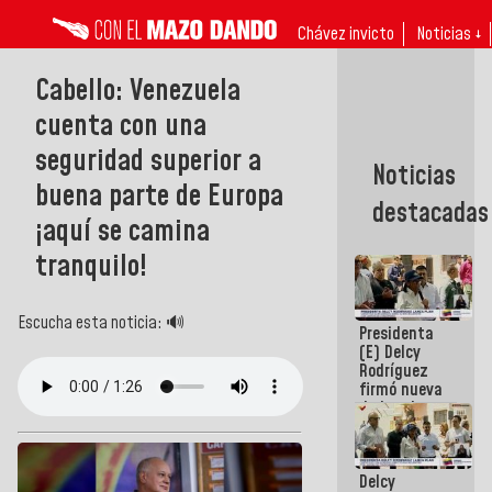
Chávez invicto
Noticias ↓
Cabello: Venezuela
cuenta con una
seguridad superior a
Noticias
buena parte de Europa
destacadas
¡aquí se camina
tranquilo!
Escucha esta noticia: 🔊
Presidenta
(E) Delcy
Rodríguez
firmó nueva
de Ley de
Arrendamiento
aprobada
por la AN
Delcy