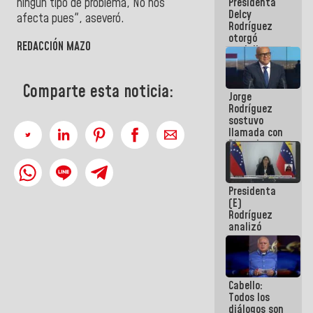
ningún tipo de problema, No nos
Presidenta
abordar
Delcy
planes de
afecta pues", aseveró.
Rodríguez
acción
otorgó
REDACCIÓN MAZO
medalla
"Héroe de
Venezuela"
a servidores
Comparte esta noticia:
Jorge
públicos
Rodríguez
sostuvo
llamada con
Dinorah
Figuera y
acuerdan
primer
Presidenta
encuentro
(E)
presencial
Rodríguez
para el
analizó
diálogo
junto a
gobernadores
planes de
recuperación
Cabello:
del Sistema
Todos los
Eléctrico
diálogos son
Nacional