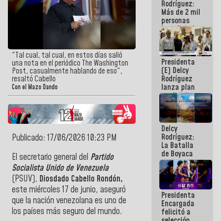
Rodríguez:
Más de 2 mil
personas
beneficiadas
con planes
para
atención de
"Tal cual, tal cual, en estos días salió
Presidenta
emergencia
una nota en el periódico The Washington
(E) Delcy
sísmica en
Post, casualmente hablando de eso",
Rodríguez
resaltó Cabello
la última
lanza plan
semana
Con el Mazo Dando
crediticio
con subsidio
a Juntas de
Condominio
Delcy
Rodríguez:
Publicado: 17/06/2026 10:23 PM
La Batalla
de Boyaca
El secretario general del
Partido
representa
Socialista Unido de Venezuela
un capítulo
(PSUV),
Diosdado Cabello Rondón,
decisivo en
la gesta
este miércoles 17 de junio, aseguró
Presidenta
emancipadora
que la nación venezolana es uno de
Encargada
de nuestra
los países más seguro del mundo.
felicitó a
América
selección