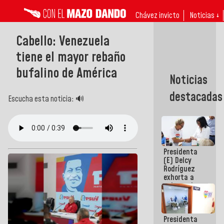
Chávez invicto
Noticias ↓
Cabello: Venezuela
tiene el mayor rebaño
bufalino de América
Noticias
destacadas
Escucha esta noticia: 🔊
Presidenta
(E) Delcy
Rodríguez
exhorta a
gobernadores
y alcaldes a
edificar
casas para
Presidenta
abuelos