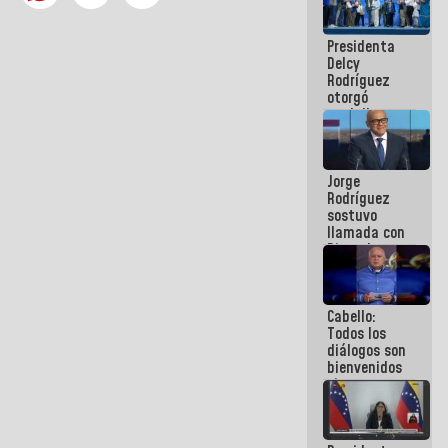
manejo de
escombros
Presidenta
en La Guaira
Delcy
Rodríguez
otorgó
medalla
"Héroe de
Venezuela"
a servidores
Jorge
públicos
Rodríguez
sostuvo
llamada con
Dinorah
Figuera y
acuerdan
primer
Cabello:
encuentro
Todos los
presencial
diálogos son
para el
bienvenidos
diálogo
siempre que
estén en el
marco de la
Constitución