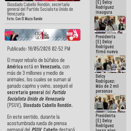
(E) Delcy
Diosdado Cabello Rondón, secretario
Rodríguez
general del Partido Socialista Unido de
inaugura
Venezuela
casa de los
Foto: Con El Mazo Dando
Abuelos
Primavera
en Caracas
Presidenta
(E) Delcy
Rodríguez
Publicado: 18/05/2026 02:52 PM
firmó nueva
de Ley de
El mayor rebaño de búfalos de
Arrendamiento
aprobada
América
está en
Venezuela,
con
por la AN
más de 3 millones y medio de
Delcy
animales, los cuales se suman al
Rodríguez:
ganado caprino y ovino, aseguró el
Más de 2 mil
personas
secretario general
del
Partido
beneficiadas
Socialista Unido de Venezuela
con planes
(PSUV),
Diosdado Cabello Rondón.
para
atención de
Presidenta
emergencia
En este sentido, durante la
(E) Delcy
sísmica en
acostumbrada rueda de prensa
Rodríguez
la última
semanal del
PSUV
,
Cabello
destacó
lanza plan