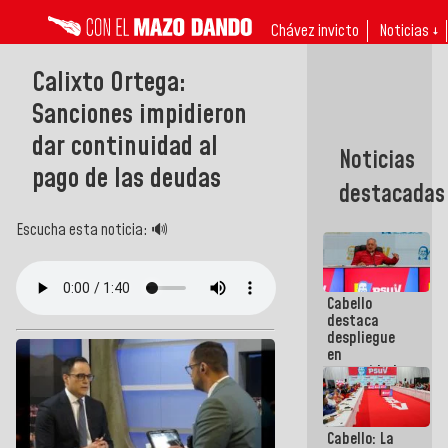
Chávez invicto
Noticias ↓
Calixto Ortega:
Sanciones impidieron
dar continuidad al
Noticias
pago de las deudas
destacadas
Escucha esta noticia: 🔊
Cabello
destaca
despliegue
en
comunidades
ante
contingencia
eléctrica:
Cabello: La
¡Esta