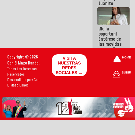
Juanito
Alimaña son
harina del
mismo
costal
¡No la
soportan!
Entérese de
las movidas
que realizan
antiguos
Copyright © 2026
VISITA
HOME
cómplices
Con El Mazo Dando.
NUESTRAS
de La Sayo
REDES
Todos Los Derechos
para
SOCIALES →
SUBIR
Reservados.
sacudírsela
Desarrollado por: Con
El Mazo Dando