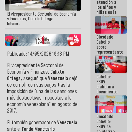
atención a
batalla
los niños y
también la
niñas es la
vamos a
El vicepresidente Sectorial de Economía
razón de ser
ganar!
y Finanzas, Calixto Ortega
del Gobierno
Internet
Nacional
Diosdado
Cabello
sobre
representantes
Publicado: 14/05/2026 10:13 PM
de la
Revolución
El vicepresidente Sectorial de
en la mesa
Economía y Finanzas,
Calixto
de Diálogo:
Cabello:
Son voceros
Ortega,
aseguró que
Venezuela
dejó
PSUV
de altísimo
de cumplir con sus pagos tras la
elaborará
nivel moral
imposición de “una de las sanciones
documento
con aportes
más destructivas impuestas a la
del Pueblo
economía venezolana” en agosto de
sobre la
2017.
situación
Diosdado
eléctrica
Cabello:
El también gobernador de
Venezuela
PSUV se
ante el
Fondo Monetario
solidariza