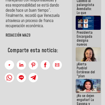
manejando con responsabilidad y
Cabello al
de la
palangrista
República
esa responsabilidad se está dando
Avendaño:
desde hace un buen tiempo”.
Lo que
Finalmente, recordó que Venezuela
vayas a
atraviesa un proceso de franca
escribir
hazlo hoy
recuperación económica.
por que no
Presidenta
sabemos si
REDACCIÓN MAZO
Encargada
la semana
designa
que viene
nuevos
hay
titulares en
programa
Comparte esta noticia:
el
Viceministerio
de Energía
¡Alerta
Eléctrica y
Pueblo!
CORPOELEC
Entérese del
"plan
enjambre"
de La Sayo
para
sabotear el
¡No se dejen
diálogo y
engañar! La
promover el
Sayona y
caos