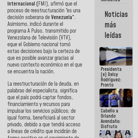
Internacional (
FMI), afirmó que el
con
Colombia
proceso de reestructuración “es una
Noticias
tras
decisión soberana de
Venezuela”
.
terremoto
más
Asimismo, indicó d
urante el
de 7,4
programa A Pulso, transmitido por
leídas
Venezolana de Televisión (VTV),
e
que el Gobierno nacional tomó
estas decisiones bajo la certeza de
que es posible avanzar gracias al
nuevo contexto económico en el que
Presidenta
se encuentra la nación.
(e) Delcy
Rodríguez:
La reestructuración de la deuda, en
Pronto
restableceremos
palabras del especialista, significa
las
que el país podrá captar fondos,
operaciones
financiamiento y recursos para
en el
impulsar los servicios públicos; de
Cabello a
Aeropuerto
Orlando
Internacional
igual forma, beneficiará al sector
Avendaño:
de
privado, debido a que tendrá acceso
Disfruto
Maiquetía
a líneas de crédito que incidirán de
cada vez
que escribes