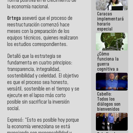
forma positiva en el crecimiento de
porque lo
la economía nacional.
que haces
Caracas
es
Ortega
aseveró que el proceso de
implementará
embarrarla
horario
reestructuración comenzó hace
especial
meses con la preparación de los
para
equipos técnicos, quienes realizaron
adaptarse
al plan de
los estudios correspondientes.
ahorro
¿Cómo
energético
Detalló que la estrategia se
funciona la
fundamenta en cuatro principios:
guerra
transparencia, integralidad,
cognitiva a
favor de la
sostenibilidad y celeridad. El objetivo
narrativa
es que el proceso sea honesto,
hegemónica?
versátil, sostenible en el tiempo y se
(1)
Cabello:
ejecute en el lapso más corto
Todos los
posible sin sacrificar la inversión
diálogos son
social.
bienvenidos
siempre que
estén en el
Expresó: “Esto es posible hoy porque
marco de la
la economía venezolana se está
Constitución