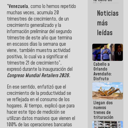
María
“
Venezuela
, como lo hemos repetido
Machado se
Noticias
muchas veces, acumula 20
estrellaron
trimestres de crecimiento, de un
de frente
más
contra el
crecimiento generalizado y la
Pueblo
información preliminar del segundo
leídas
trimestre de este año que termina
en escasos días la semana que
viene, también muestra actividad
positiva, lo cual va a significar el
trimestre 21 de crecimiento”,
Cabello a
expresó durante la inauguración del
Orlando
Avendaño:
Congreso Mundial Retailers 2026.
Disfruto
cada vez
En ese sentido, enfatizó que el
que escribes
crecimiento de la productividad se
porque lo
que haces
ve reflejada en el consumo de los
Llegan dos
es
hogares. Al tiempo, explicó que para
nuevos
embarrarla
hacer este tipo de medición se
trenes de
trituración
utilizan datos masivos que vienen el
para
100% de las operaciones bancarias
optimizar