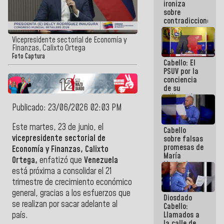
ironiza
la semana
sobre
que viene
contradicciones
hay
y mentiras
programa
de María
Vicepresidente sectorial de Economía y
Machado:
Finanzas, Calixto Ortega
¡Créanle!
Foto Captura
Cabello: El
PSUV por la
conciencia
de su
militancia
es la
Publicado: 23/06/2026 02:03 PM
organización
política más
Este martes, 23 de junio, el
Cabello
sólida de
vicepresidente sectorial de
sobre falsas
Venezuela
promesas de
Economía y Finanzas, Calixto
María
Ortega,
enfatizó que
Venezuela
Machado:
está próxima a consolidar el 21
¿Quién le
puede creer?
trimestre de crecimiento económico
¿Y la gente
general, gracias a los esfuerzos que
Diosdado
que ella iba
se realizan por sacar adelante al
Cabello:
a salvar en
Llamados a
país.
La Guaira?
la calle de