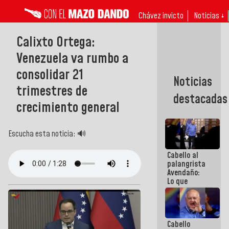
Chávez invicto
Noticias ↓
Calixto Ortega:
Venezuela va rumbo a
consolidar 21
Noticias
trimestres de
destacadas
crecimiento general
Escucha esta noticia: 🔊
Cabello al
palangrista
Avendaño:
Lo que
vayas a
escribir
hazlo hoy
por que no
Cabello
sabemos si