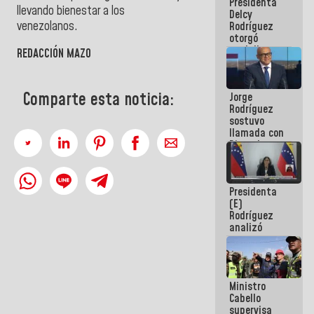
Presidenta
abordar
llevando bienestar a los
Delcy
planes de
venezolanos.
Rodríguez
acción
otorgó
medalla
REDACCIÓN MAZO
"Héroe de
Venezuela"
a servidores
Comparte esta noticia:
Jorge
públicos
Rodríguez
sostuvo
llamada con
Dinorah
Figuera y
acuerdan
primer
Presidenta
encuentro
(E)
presencial
Rodríguez
para el
analizó
diálogo
junto a
gobernadores
planes de
recuperación
Ministro
del Sistema
Cabello
Eléctrico
supervisa
Nacional