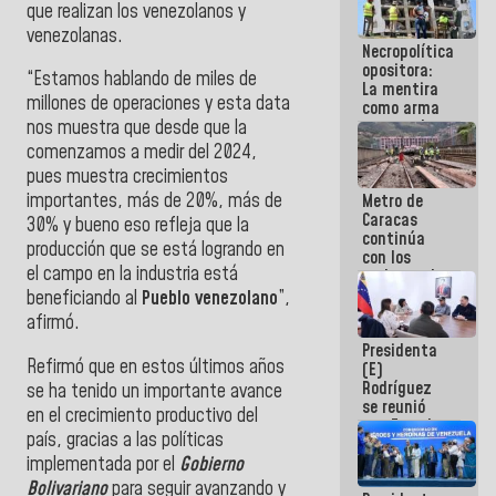
que realizan los venezolanos y
manejo de
escombros
venezolanas.
Necropolítica
en La Guaira
opositora:
“Estamos hablando de miles de
La mentira
millones de operaciones y esta data
como arma
contra el
nos muestra que desde que la
Pueblo
comenzamos a medir del 2024,
pues muestra crecimientos
importantes, más de 20%, más de
Metro de
Caracas
30% y bueno eso refleja que la
continúa
producción que se está logrando en
con los
el campo en la industria está
trabajos de
mantenimiento
beneficiando al
Pueblo venezolano
”,
e inspección
afirmó.
en la Línea 2
Presidenta
Refirmó que en estos últimos años
(E)
Rodríguez
se ha tenido un importante avance
se reunió
en el crecimiento productivo del
con Estado
país, gracias a las políticas
Mayor
implementada por el
Gobierno
Eléctrico
para
Bolivariano
para seguir avanzando y