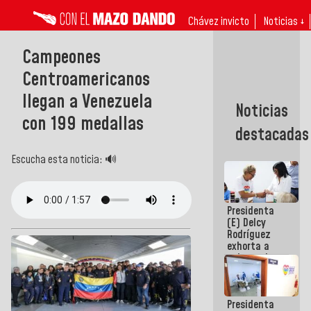
Chávez invicto
Noticias ↓
Campeones
Centroamericanos
llegan a Venezuela
Noticias
con 199 medallas
destacadas
Escucha esta noticia: 🔊
Presidenta
(E) Delcy
Rodríguez
exhorta a
gobernadores
y alcaldes a
edificar
casas para
Presidenta
abuelos