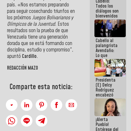
Cabello:
del Sistema
país. «Nos estamos preparando
Todos los
Eléctrico
diálogos son
para seguir cosechando triunfos en
Nacional
bienvenidos
los próximos
Juegos Bolivarianos y
siempre que
Olímpicos de la Juventud
. Estos
estén en el
resultados son la prueba de que
marco de la
Constitución
Venezuela tiene una generación
Cabello al
de la
dorada que se está formando con
palangrista
República
disciplina, estudio y compromiso",
Avendaño:
Lo que
apuntó
Cardillo
.
vayas a
escribir
REDACCIÓN MAZO
hazlo hoy
por que no
Presidenta
sabemos si
(E) Delcy
la semana
Comparte esta noticia:
Rodríguez
que viene
encabezó
hay
lanzamiento
programa
del Plan
Nacional de
Recreación
¡Alerta
Vacacional
Pueblo!
Entérese del