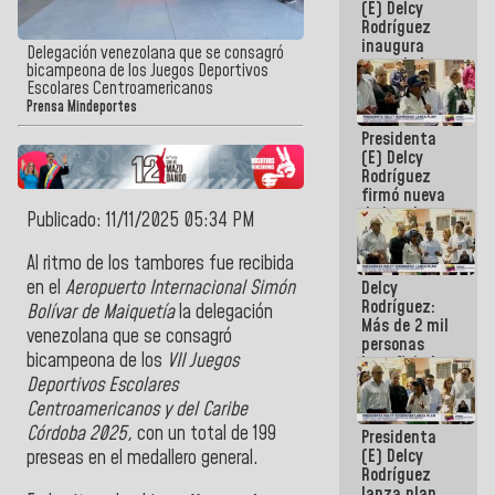
(E) Delcy
Rodríguez
inaugura
Delegación venezolana que se consagró
casa de los
bicampeona de los Juegos Deportivos
Abuelos
Escolares Centroamericanos
Primavera
Prensa Mindeportes
en Caracas
Presidenta
(E) Delcy
Rodríguez
firmó nueva
de Ley de
Publicado: 11/11/2025 05:34 PM
Arrendamiento
aprobada
Al ritmo de los tambores fue recibida
por la AN
en el
Aeropuerto Internacional Simón
Delcy
Rodríguez:
Bolívar de Maiquetía
la delegación
Más de 2 mil
venezolana que se consagró
personas
bicampeona de los
VII Juegos
beneficiadas
con planes
Deportivos Escolares
para
Centroamericanos y del Caribe
atención de
Córdoba 2025,
con un total de 199
Presidenta
emergencia
(E) Delcy
sísmica en
preseas en el medallero general.
Rodríguez
la última
lanza plan