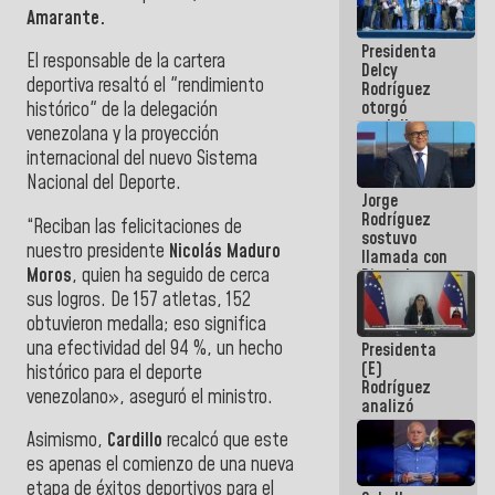
manejo de
Amarante.
escombros
Presidenta
en La Guaira
El responsable de la cartera
Delcy
deportiva resaltó el "rendimiento
Rodríguez
otorgó
histórico" de la delegación
medalla
venezolana y la proyección
"Héroe de
internacional del nuevo Sistema
Venezuela"
Nacional del Deporte.
a servidores
Jorge
públicos
Rodríguez
“Reciban las felicitaciones de
sostuvo
nuestro presidente
Nicolás Maduro
llamada con
Moros
, quien ha seguido de cerca
Dinorah
Figuera y
sus logros. De 157 atletas, 152
acuerdan
obtuvieron medalla; eso significa
primer
una efectividad del 94 %, un hecho
Presidenta
encuentro
(E)
presencial
histórico para el deporte
Rodríguez
para el
venezolano», aseguró el ministro.
analizó
diálogo
junto a
Asimismo,
Cardillo
recalcó que este
gobernadores
planes de
es apenas el comienzo de una nueva
recuperación
etapa de éxitos deportivos para el