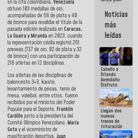
semana
En la cita colombiana,
Venezuela
crediticio
obtuvo 103 medallas de oro,
con subsidio
Noticias
acompañadas de 56 de plata y 40
a Juntas de
Condominio
de bronce para revalidar el título de la
más
pasada edición realizada en
Caracas,
leídas
La Guaira y Miranda
en 2023, cuando
la representación criolla registró 251
preseas (137 de oro, 82 de plata y 32
de bronce) con una participación de
216 atletas en 12 disciplinas.
Cabello a
Orlando
Los atletas de las disciplinas de
Avendaño:
baloncesto 3×3, karate,
Disfruto
levantamiento de pesas, tenis de
cada vez
mesa, voleibol, entre otros, fueron
que escribes
porque lo
recibidos por el ministro del Poder
que haces
Popular para el Deporte,
Franklin
Llegan dos
es
Cardillo
junto a la presidenta del
nuevos
embarrarla
trenes de
Comité Olímpico Venezolano,
María
trituración
Soto
y el viceministro de
para
masificación deportiva,
Juan
optimizar