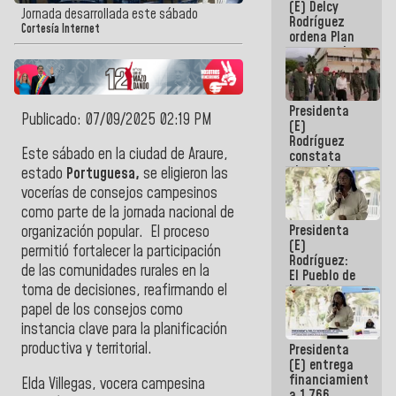
(E) Delcy
AmeriCup
Jornada desarrollada este sábado
Rodríguez
2027
Cortesía Internet
ordena Plan
maestro de
desarrollo
logístico y
turístico
Presidenta
para La
Publicado: 07/09/2025 02:19 PM
(E)
Guaira
Rodríguez
Este sábado en la ciudad de Araure,
constata
obras de
estado
Portuguesa,
se eligieron las
rehabilitación
vocerías de consejos campesinos
de Escuela
como parte de la jornada nacional de
Militar de
Presidenta
Mamo en La
organización popular. El proceso
(E)
Guaira
permitió fortalecer la participación
Rodríguez:
de las comunidades rurales en la
El Pueblo de
toma de decisiones, reafirmando el
La Guaira
siempre
papel de los consejos como
estará
instancia clave para la planificación
acompañada
productiva y territorial.
Presidenta
por el
(E) entrega
Gobierno
financiamientos
Nacional
Elda Villegas, vocera campesina
a 1.766