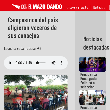
Chávez invicto
Noticias ↓
Campesinos del país
eligieron voceros de
sus consejos
Noticias
destacadas
Escucha esta noticia: 🔊
Presidenta
Encargada
felicitó a
selección
femenina de
baloncesto
por su
clasificación
Presidenta
a la