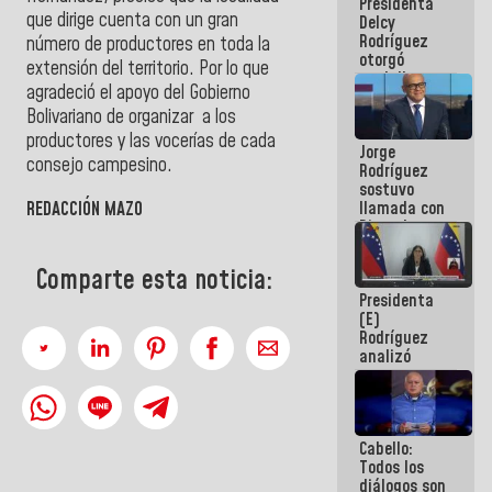
Presidenta
abordar
que dirige cuenta con un gran
Delcy
planes de
Rodríguez
acción
número de productores en toda la
otorgó
extensión del territorio. Por lo que
medalla
agradeció el apoyo del Gobierno
"Héroe de
Venezuela"
Bolivariano de organizar a los
a servidores
productores y
las vocerías de cada
Jorge
públicos
consejo campesino.
Rodríguez
sostuvo
REDACCIÓN MAZO
llamada con
Dinorah
Figuera y
acuerdan
Comparte esta noticia:
primer
Presidenta
encuentro
(E)
presencial
Rodríguez
para el
analizó
diálogo
junto a
gobernadores
planes de
recuperación
Cabello:
del Sistema
Todos los
Eléctrico
diálogos son
Nacional