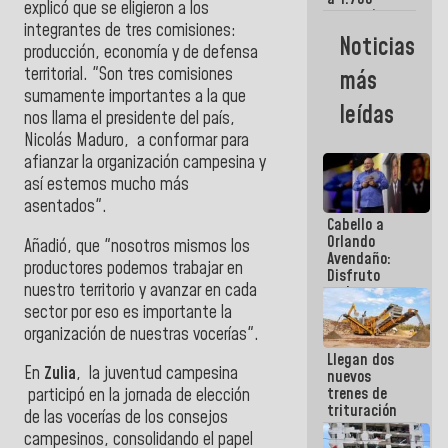
explicó que se eligieron a los
comerciantes
integrantes de tres comisiones:
y
Noticias
emprendedores
producción, economía y de defensa
afectados
territorial. "Son tres comisiones
más
por
sumamente importantes a la que
terremotos
leídas
nos llama el presidente del país,
Nicolás Maduro, a conformar para
afianzar la organización campesina y
así estemos mucho más
asentados".
Cabello a
Orlando
Añadió, que "nosotros mismos los
Avendaño:
productores podemos trabajar en
Disfruto
nuestro territorio y avanzar en cada
cada vez
que escribes
sector por eso es importante la
porque lo
organización de nuestras vocerías".
que haces
Llegan dos
es
En
Zulia
, la juventud
campesina
nuevos
embarrarla
trenes de
participó en la jornada de elección
trituración
de las vocerías de los consejos
para
campesinos, consolidando el papel
optimizar