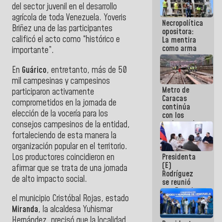
del sector juvenil en el desarrollo
manejo de
escombros
agrícola de toda Venezuela. Yoveris
Necropolítica
en La Guaira
Briñez una de las participantes
opositora:
calificó el acto como “histórico e
La mentira
como arma
importante”.
contra el
Pueblo
En
Guárico
, entretanto,
más de 50
mil campesinas y campesinos
Metro de
participaron activamente
Caracas
comprometidos en la jornada de
continúa
elección de la vocería para los
con los
trabajos de
consejos campesinos de la entidad,
mantenimiento
fortaleciendo de esta manera la
e inspección
organización popular en el territorio.
en la Línea 2
Los productores coincidieron en
Presidenta
(E)
afirmar que se trata de una jornada
Rodríguez
de alto impacto social.
se reunió
con Estado
el municipio Cristóbal Rojas, estado
Mayor
Eléctrico
Miranda
, la alcaldesa Yuhismar
para
Hernández, precisó que la localidad