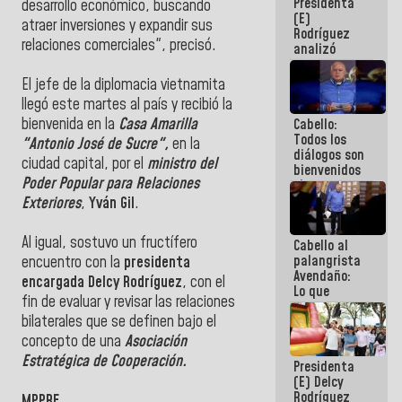
Presidenta
encuentro
desarrollo económico, buscando
(E)
presencial
atraer inversiones y expandir sus
Rodríguez
para el
relaciones comerciales", precisó.
analizó
diálogo
junto a
gobernadores
‎El jefe de la diplomacia vietnamita
planes de
llegó este martes al país y recibió la
recuperación
bienvenida en la
Casa Amarilla
Cabello:
del Sistema
Todos los
Eléctrico
"Antonio José de Sucre",
en la
diálogos son
Nacional
ciudad capital, por el
ministro del
bienvenidos
Poder Popular para Relaciones
siempre que
estén en el
Exteriores
,
Yván Gil
.
marco de la
Constitución
Al igual, sostuvo un fructífero
Cabello al
de la
palangrista
República
encuentro con la
presidenta
Avendaño:
encargada Delcy Rodríguez
, con el
Lo que
fin de evaluar y revisar las relaciones
vayas a
bilaterales que se definen bajo el
escribir
hazlo hoy
concepto de una
Asociación
por que no
Estratégica de Cooperación.
Presidenta
sabemos si
(E) Delcy
la semana
Rodríguez
que viene
MPPRE