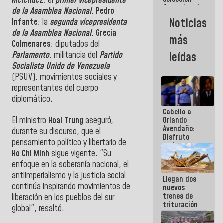
Meléndez
; el
primer vicepresidente
femenina de
de la Asamblea Nacional
,
Pedro
baloncesto
Noticias
Infante
; la
segunda vicepresidenta
por su
de la Asamblea Nacional
,
Grecia
clasificación
más
a la
Colmenares
; diputados del
AmeriCup
leídas
Parlamento
, militancia del
Partido
2027
Socialista Unido de Venezuela
(PSUV), movimientos sociales y
representantes del cuerpo
diplomático.
Cabello a
Orlando
El ministro
Hoai Trung
aseguró,
Avendaño:
durante su discurso, que el
Disfruto
pensamiento político y libertario de
cada vez
Ho Chi Minh
sigue vigente. "Su
que escribes
porque lo
enfoque en la soberanía nacional, el
que haces
antiimperialismo y la justicia social
Llegan dos
es
continúa inspirando movimientos de
nuevos
embarrarla
trenes de
liberación en los pueblos del sur
trituración
global", resaltó.
para
optimizar