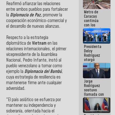
manejo de
‎Reafirmó afianzar las relaciones
escombros
entre ambos pueblos para fortalecer
Metro de
en La Guaira
la
Diplomacia de Paz,
promover la
Caracas
cooperación económico-comercial y
continúa
con los
el desarrollo de nuevas alianzas.
trabajos de
mantenimiento
‎Respecto a la estrategia
e inspección
en la Línea 2
diplomática de
Vietnam
en las
Presidenta
relaciones internacionales, el primer
Delcy
vicepresidente de la Asamblea
Rodríguez
otorgó
Nacional, Pedro Infante, instó al
medalla
pueblo venezolano a tomar como
"Héroe de
ejemplo la
Diplomacia del Bambú
,
Venezuela"
cuya estrategia de resiliencia es
a servidores
Jorge
públicos
mantenerse firme ante cualquier
Rodríguez
adversidad.
sostuvo
llamada con
Dinorah
‎"El país asiático se esfuerza por
Figuera y
mantener su independencia y
acuerdan
soberanía, orientada hacia el
primer