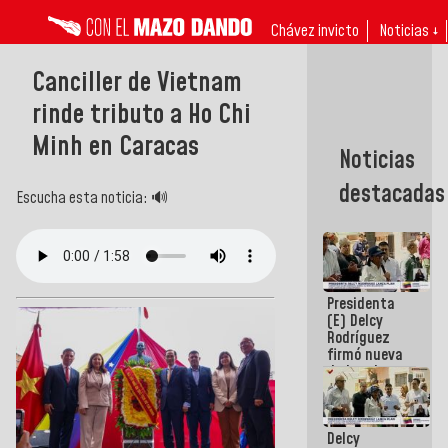
Chávez invicto
Noticias ↓
‎Canciller de Vietnam
rinde tributo a Ho Chi
Minh en Caracas
Noticias
destacadas
Escucha esta noticia: 🔊
Presidenta
(E) Delcy
Rodríguez
firmó nueva
de Ley de
Arrendamiento
aprobada
por la AN
Delcy