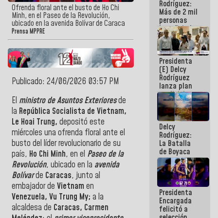
Rodríguez:
Ofrenda floral ante el busto de Ho Chi
Más de 2 mil
Minh, en el Paseo de la Revolución,
personas
ubicado en la avenida Bolívar de Caraca
beneficiadas
Prensa MPPRE
con planes
para
atención de
Presidenta
emergencia
(E) Delcy
sísmica en
Rodríguez
la última
Publicado: 24/06/2026 03:57 PM
lanza plan
semana
crediticio
El
ministro de Asuntos Exteriores
de
con subsidio
a Juntas de
la
República Socialista de Vietnam,
Condominio
Le Hoai Trung,
depositó este
Delcy
miércoles una ofrenda floral ante el
Rodríguez:
busto del líder revolucionario de su
La Batalla
de Boyaca
país,
Ho Chi Minh
, en el
Paseo de la
representa
Revolución
, ubicado en la
avenida
un capítulo
Bolívar
de
Caracas
, junto al
decisivo en
la gesta
embajador de
Vietnam
en
Presidenta
emancipadora
Venezuela, Vu Trung My;
a la
Encargada
de nuestra
alcaldesa de
Caracas, Carmen
felicitó a
América
selección