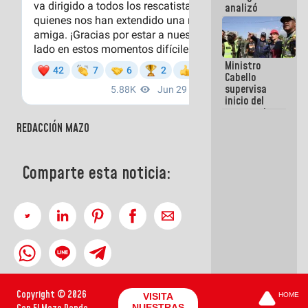
analizó
junto a
gobernadores
planes de
recuperación
Ministro
del Sistema
Cabello
Eléctrico
supervisa
Nacional
inicio del
proceso de
demolición
REDACCIÓN MAZO
de
edificaciones
declaradas
Comparte esta noticia:
en riesgo en
La Guaira
(+Fotos)
Copyright © 2026
VISITA
HOME
NUESTRAS