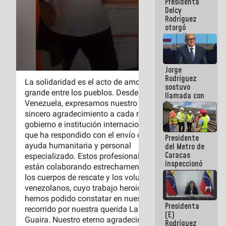
Presidenta
abordar
Delcy
planes de
Rodríguez
acción
otorgó
medalla
"Héroe de
Venezuela"
a servidores
Jorge
públicos
Rodríguez
sostuvo
llamada con
Dinorah
Figuera y
acuerdan
primer
Presidente
encuentro
del Metro de
presencial
Caracas
para el
inspeccionó
diálogo
trabajos de
rehabilitación
y
modernización
Presidenta
de la vía
(E)
férrea
Rodríguez