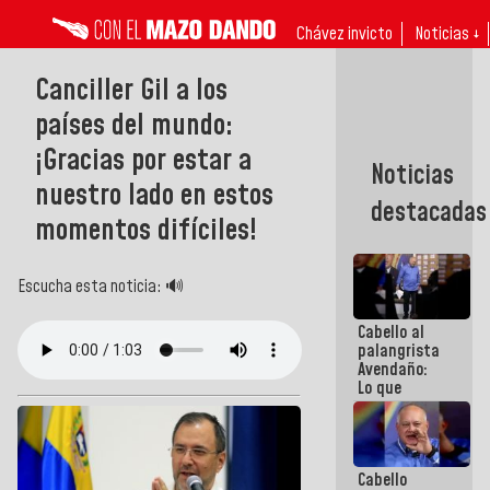
Chávez invicto
Noticias ↓
Canciller Gil a los
países del mundo:
¡Gracias por estar a
Noticias
nuestro lado en estos
destacadas
momentos difíciles!
Escucha esta noticia: 🔊
Cabello al
palangrista
Avendaño:
Lo que
vayas a
escribir
hazlo hoy
por que no
Cabello
sabemos si