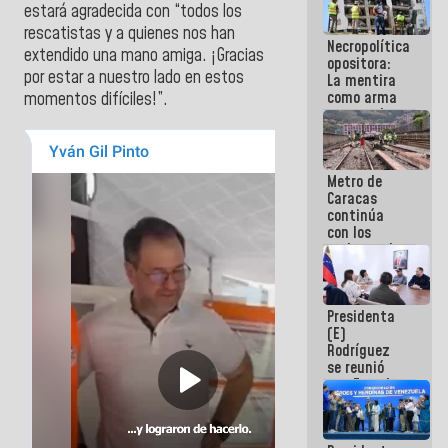
estará agradecida con “todos los
manejo de
escombros
rescatistas y a quienes nos han
Necropolítica
en La Guaira
extendido una mano amiga. ¡Gracias
opositora:
por estar a nuestro lado en estos
La mentira
como arma
momentos difíciles!”.
contra el
Pueblo
Metro de
Caracas
continúa
con los
trabajos de
mantenimiento
e inspección
en la Línea 2
Presidenta
(E)
Rodríguez
se reunió
con Estado
Mayor
Eléctrico
para