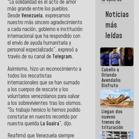
“La solidaridad es el acto de amor
María
más grande entre los pueblos.
Machado se
Noticias
Desde
Venezuela
, expresamos
estrellaron
de frente
nuestro más sincero agradecimiento
más
contra el
a cada nación, gobierno e institución
Pueblo
leídas
internacional que ha respondido con
el envío de ayuda humanitaria y
personal especializado”, expresó a
través de su canal de
Telegram
.
Asimismo, hizo un reconocimiento a
Cabello a
Orlando
todos los rescatistas
Avendaño:
internacionales que se han sumado
Disfruto
a los cuerpos de rescate y los
cada vez
voluntarios venezolanos para salvar
que escribes
porque lo
a los sobrevivientes tras los sismos.
que haces
“Su trabajo heroico lo hemos podido
Llegan dos
es
constatar en nuestro recorrido por
nuevos
embarrarla
trenes de
nuestra querida
La Guaira
”, dijo.
trituración
para
Reafirmó que Venezuela siempre
optimizar