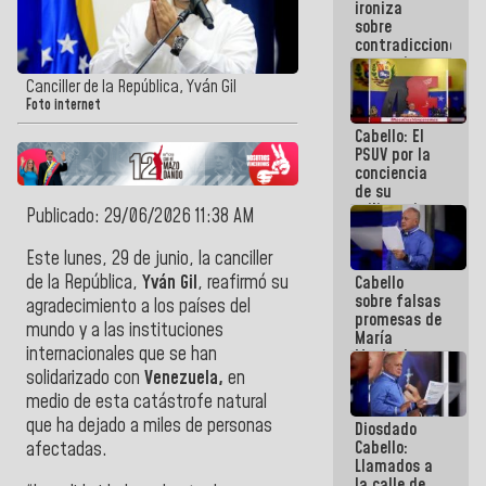
ironiza
la semana
sobre
que viene
contradicciones
hay
y mentiras
programa
de María
Canciller de la República, Yván Gil
Machado:
Foto internet
¡Créanle!
Cabello: El
PSUV por la
conciencia
de su
militancia
Publicado: 29/06/2026 11:38 AM
es la
organización
Este lunes, 29 de junio, la canciller
política más
de la República,
Yván Gil
, reafirmó su
Cabello
sólida de
sobre falsas
Venezuela
agradecimiento a los países del
promesas de
mundo y a las instituciones
María
internacionales que se han
Machado:
¿Quién le
solidarizado con
Venezuela,
en
puede creer?
medio de esta catástrofe natural
¿Y la gente
que ha dejado a miles de personas
Diosdado
que ella iba
Cabello:
a salvar en
afectadas.
Llamados a
La Guaira?
la calle de