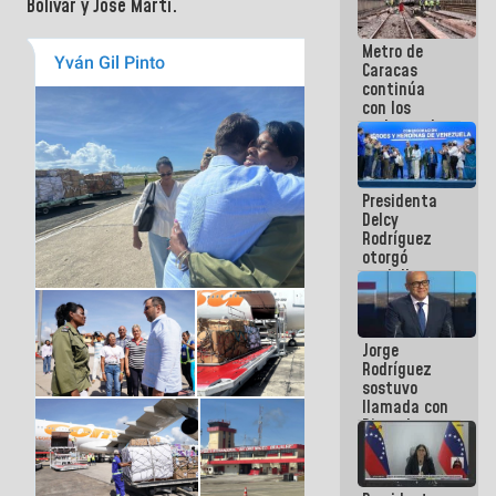
Bolívar y José Martí.
manejo de
escombros
Metro de
en La Guaira
Caracas
continúa
con los
trabajos de
mantenimiento
e inspección
en la Línea 2
Presidenta
Delcy
Rodríguez
otorgó
medalla
"Héroe de
Venezuela"
a servidores
Jorge
públicos
Rodríguez
sostuvo
llamada con
Dinorah
Figuera y
acuerdan
primer