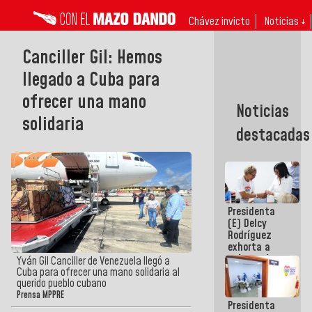
Chávez invicto
Noticias ↓
Canciller Gil: Hemos
llegado a Cuba para
ofrecer una mano
Noticias
solidaria
destacadas
Presidenta
(E) Delcy
Rodríguez
exhorta a
gobernadores
Yván Gil Canciller de Venezuela llegó a
y alcaldes a
Cuba para ofrecer una mano solidaria al
edificar
querido pueblo cubano
casas para
Prensa MPPRE
Presidenta
abuelos