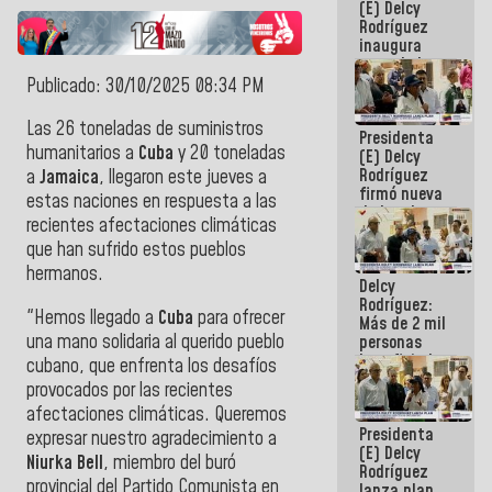
(E) Delcy
Rodríguez
inaugura
casa de los
Abuelos
Publicado: 30/10/2025 08:34 PM
Primavera
en Caracas
Las 26 toneladas de suministros
Presidenta
humanitarios a
Cuba
y 20 toneladas
(E) Delcy
Rodríguez
a
Jamaica
, llegaron este jueves a
firmó nueva
estas naciones en respuesta a las
de Ley de
recientes afectaciones climáticas
Arrendamiento
que han sufrido estos pueblos
aprobada
por la AN
hermanos.
Delcy
Rodríguez:
"Hemos llegado a
Cuba
para ofrecer
Más de 2 mil
una mano solidaria al querido pueblo
personas
beneficiadas
cubano, que enfrenta los desafíos
con planes
provocados por las recientes
para
afectaciones climáticas. Queremos
atención de
Presidenta
emergencia
expresar nuestro agradecimiento a
(E) Delcy
sísmica en
Niurka Bell
, miembro del buró
Rodríguez
la última
provincial del Partido Comunista en
lanza plan