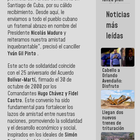
semana
crediticio
Santiago de Cuba, por su cálido
con subsidio
recibimiento. Desde aquí, le
Noticias
a Juntas de
enviamos a todo el pueblo cubano
Condominio
más
un fraternal abrazo en nombre del
Presidente
Nicolás Maduro
y
leídas
reiteramos nuestra amistad
inquebrantable", precisó el canciller
Yván Gil Pinto
.
Este acto de solidaridad coincide
Cabello a
con el 25 aniversario del Acuerdo
Orlando
Bolívar-Martí,
firmado el 30 de
Avendaño:
Disfruto
octubre de 2000 por los
cada vez
Comandantes
Hugo Chávez y Fidel
que escribes
Castro
. Este convenio ha sido
porque lo
fundamental para fortalecer los
que haces
Llegan dos
es
lazos de amistad entre nuestras
nuevos
embarrarla
naciones, promoviendo la solidaridad
trenes de
y el desarrollo económico y social,
trituración
para
inspirados en los ideales de
Simón
optimizar