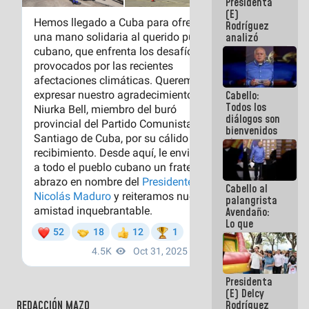
Presidenta
encuentro
(E)
presencial
Rodríguez
para el
analizó
diálogo
junto a
gobernadores
planes de
recuperación
Cabello:
del Sistema
Todos los
Eléctrico
diálogos son
Nacional
bienvenidos
siempre que
estén en el
marco de la
Constitución
Cabello al
de la
palangrista
República
Avendaño:
Lo que
vayas a
escribir
hazlo hoy
por que no
Presidenta
sabemos si
(E) Delcy
la semana
REDACCIÓN MAZO
Rodríguez
que viene