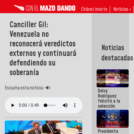
Chávez invicto
Noticias ↓
Canciller Gil:
Venezuela no
reconocerá veredictos
Noticias
externos y continuará
destacadas
defendiendo su
soberanía
Escucha esta noticia: 🔊
Delcy
Rodríguez
felicitó a la
selección
nacional
masculina
de voleibol
campeona
Presidenta
de la Copa