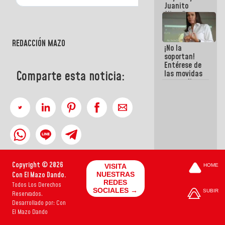
Juanito
Alimaña son
harina del
mismo
costal
REDACCIÓN MAZO
¡No la
soportan!
Entérese de
Comparte esta noticia:
las movidas
que realizan
antiguos
cómplices
de La Sayo
para
sacudírsela
Copyright © 2026
VISITA
HOME
Con El Mazo Dando.
NUESTRAS
REDES
Todos Los Derechos
SOCIALES →
SUBIR
Reservados.
Desarrollado por: Con
El Mazo Dando