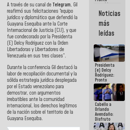
A través de su canal de
Telegram
, Gil
restableceremos
las
reafirmó sus felicitaciones “equipo
Noticias
operaciones
jurídico y diplomático que defendió la
en el
más
Guayana Esequiba ante la Corte
Aeropuerto
Internacional
Internacional de Justicia (CIJ), y que
leídas
de
fue condecorado por la Presidenta
Maiquetía
(E) Delcy Rodríguez con la Orden
Libertadoras y Libertadores de
Venezuela en sus tres clases”.
Presidenta
Durante la conferencia Gil destacó la
(e) Delcy
labor de recopilación documental y la
Rodríguez:
sólida estrategia jurídica desplegada
Pronto
restableceremos
por el Estado venezolano para
las
demostrar, con argumentos
operaciones
irrebatibles ante la comunidad
en el
Cabello a
Aeropuerto
internacional, los derechos legítimos
Orlando
Internacional
de la nación sobre el territorio de la
Avendaño:
de
Guayana Esequiba.
Disfruto
Maiquetía
cada vez
que escribes