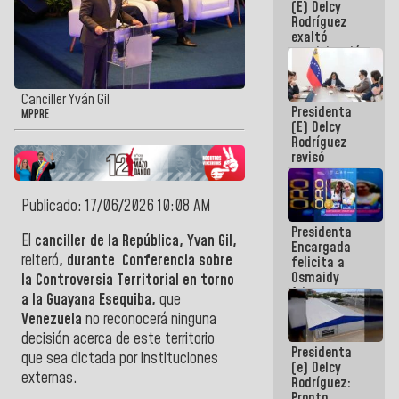
(E) Delcy
Panamericana
Rodríguez
Sub-17
exaltó
participación
de
Venezuela
en Juegos
Canciller Yván Gil
Presidenta
Centroamericanos
MPPRE
(E) Delcy
y del Caribe
Rodríguez
2026
revisó
agenda
económica y
ejecución de
Publicado: 17/06/2026 10:08 AM
fondos de
Presidenta
emergencia
El
canciller de la República, Yvan Gil,
Encargada
post-sismos
reiteró
, durante Conferencia sobre
felicita a
Osmaidy
la Controversia Territorial en torno
Arias y
a la Guayana Esequiba,
que
Giraly
Venezuela
no reconocerá ninguna
Marcano por
hacer
decisión acerca de este territorio
Presidenta
historia en
que sea dictada por instituciones
(e) Delcy
los
externas.
Rodríguez:
Centroamericanos
Pronto