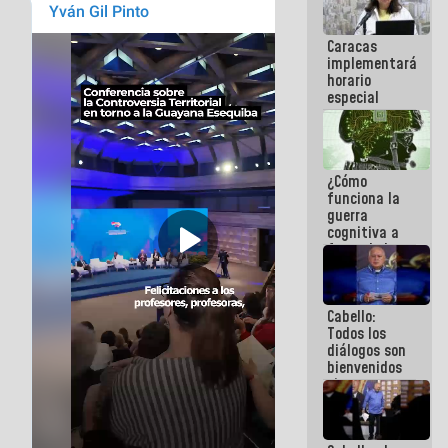
porque lo
que haces
Caracas
es
implementará
embarrarla
horario
especial
para
adaptarse
al plan de
ahorro
¿Cómo
energético
funciona la
guerra
cognitiva a
favor de la
narrativa
hegemónica?
(1)
Cabello:
Todos los
diálogos son
bienvenidos
siempre que
estén en el
marco de la
Constitución