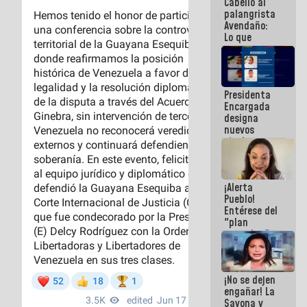
Cabello al
de la
palangrista
República
Avendaño:
Lo que
vayas a
escribir
hazlo hoy
por que no
Presidenta
sabemos si
Encargada
la semana
designa
que viene
nuevos
hay
titulares en
programa
el
Viceministerio
de Energía
¡Alerta
Eléctrica y
Pueblo!
CORPOELEC
Entérese del
"plan
enjambre"
de La Sayo
para
sabotear el
¡No se dejen
diálogo y
engañar! La
promover el
Sayona y
caos