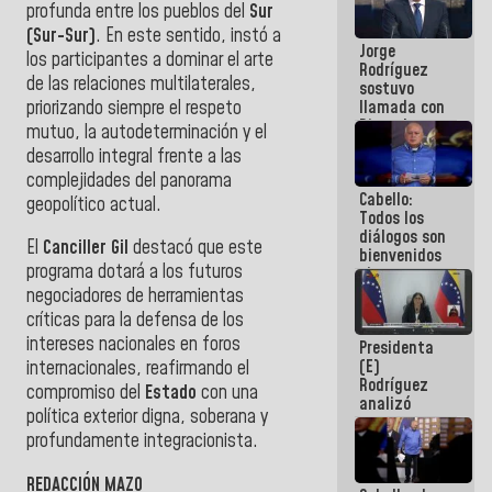
profunda entre los pueblos del
Sur
Venezuela"
a servidores
(Sur-Sur)
. En este sentido, instó a
Jorge
públicos
los participantes a dominar el arte
Rodríguez
de las relaciones multilaterales,
sostuvo
priorizando siempre el respeto
llamada con
Dinorah
mutuo, la autodeterminación y el
Figuera y
desarrollo integral frente a las
acuerdan
complejidades del panorama
primer
Cabello:
encuentro
geopolítico actual.
Todos los
presencial
diálogos son
para el
El
Canciller Gil
destacó que este
bienvenidos
diálogo
programa dotará a los futuros
siempre que
estén en el
negociadores de herramientas
marco de la
críticas para la defensa de los
Constitución
intereses nacionales en foros
Presidenta
de la
(E)
República
internacionales, reafirmando el
Rodríguez
compromiso del
Estado
con una
analizó
política exterior digna, soberana y
junto a
profundamente integracionista.
gobernadores
planes de
recuperación
REDACCIÓN MAZO