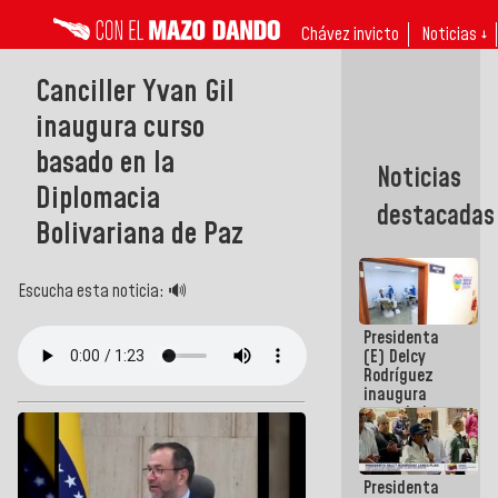
Chávez invicto
Noticias ↓
Canciller Yvan Gil
inaugura curso
basado en la
Noticias
Diplomacia
destacadas
Bolivariana de Paz
Escucha esta noticia: 🔊
Presidenta
(E) Delcy
Rodríguez
inaugura
casa de los
Abuelos
Primavera
en Caracas
Presidenta