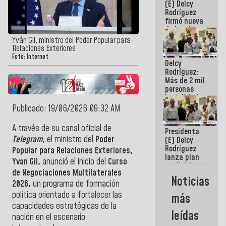
(E) Delcy
Rodríguez
firmó nueva
de Ley de
Arrendamiento
Yván Gil, ministro del Poder Popular para
aprobada
Relaciones Exteriores
por la AN
Foto: Internet
Delcy
Rodríguez:
Más de 2 mil
personas
beneficiadas
con planes
Publicado: 19/06/2026 09:32 AM
para
atención de
A través de su canal oficial de
Presidenta
emergencia
Telegram
, el ministro del
Poder
(E) Delcy
sísmica en
Rodríguez
la última
Popular para Relaciones Exteriores,
lanza plan
semana
Yvan Gil,
anunció el inicio del
Curso
crediticio
de Negociaciones Multilaterales
con subsidio
Noticias
a Juntas de
2026,
un programa de formación
Condominio
política orientado a fortalecer las
más
capacidades estratégicas de la
leídas
nación en el escenario