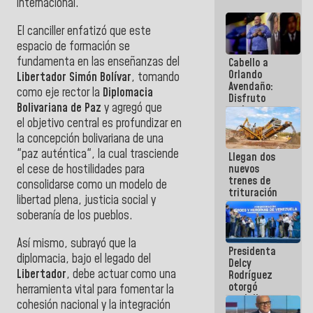
internacional.
El canciller enfatizó que este
espacio de formación se
fundamenta en las enseñanzas del
Cabello a
Orlando
Libertador Simón Bolívar
, tomando
Avendaño:
como eje rector la
Diplomacia
Disfruto
Bolivariana de Paz
y agregó que
cada vez
que escribes
el
objetivo central es profundizar en
porque lo
la concepción bolivariana de una
que haces
"paz auténtica", la cual trasciende
Llegan dos
es
el cese de hostilidades para
nuevos
embarrarla
trenes de
consolidarse como un modelo de
trituración
libertad plena, justicia social y
para
soberanía de los pueblos.
optimizar
manejo de
escombros
Así mismo, subrayó que la
Presidenta
en La Guaira
diplomacia, bajo el legado del
Delcy
Libertador
, debe actuar como una
Rodríguez
otorgó
herramienta vital para fomentar la
medalla
cohesión nacional y la integración
"Héroe de