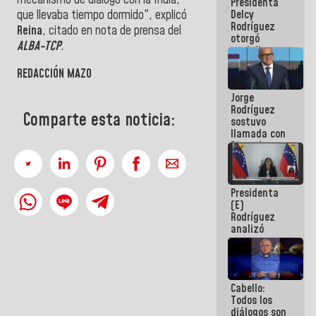
Presidenta
abordar
que llevaba tiempo dormido", explicó
Delcy
planes de
Rodríguez
acción
Reina
, citado en nota de prensa del
otorgó
ALBA-TCP
.
medalla
"Héroe de
REDACCIÓN MAZO
Venezuela"
a servidores
Jorge
públicos
Rodríguez
Comparte esta noticia:
sostuvo
llamada con
Dinorah
Figuera y
acuerdan
primer
Presidenta
encuentro
(E)
presencial
Rodríguez
para el
analizó
diálogo
junto a
gobernadores
planes de
recuperación
Cabello:
del Sistema
Todos los
Eléctrico
diálogos son
Nacional