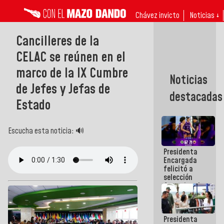
Chávez invicto
Noticias ↓
Cancilleres de la
CELAC se reúnen en el
marco de la IX Cumbre
Noticias
de Jefes y Jefas de
destacadas
Estado
Escucha esta noticia: 🔊
Presidenta
Encargada
felicitó a
selección
femenina de
baloncesto
por su
clasificación
Presidenta
a la