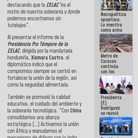
manejo de
destacando que la
CELAC
"es el
escombros
rostro de nuestra soberanía y donde
Necropolítica
en La Guaira
podemos encontrarnos sin
opositora:
La mentira
tutelajes".
como arma
contra el
Al presentar el informe de la
Pueblo
Presidencia Pro Témpore de la
CELAC
, dirigida por la mandataria
Metro de
hondureña,
Xiomara Castro
, el
Caracas
diplomático indicó que el
continúa
compromiso siempre se centró en
con los
trabajos de
fortalecer la unión de la región, así
mantenimiento
como la seguridad alimentaria.
e inspección
en la Línea 2
También se promovió la calidad
Presidenta
(E)
educativa, el cuidado del ambiente y
Rodríguez
la soberanía tecnológica. "Con
China
se reunió
consolidamos una alianza
con Estado
Mayor
estratégica (…) Activamos la unión
Eléctrico
con África y reanudamos el
para
mecanismo de diálogo con la India,