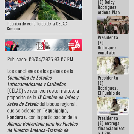
(E) Delcy
AmeriCup
Rodríguez
2027
ordena Plan
maestro de
desarrollo
Reunión de cancilleres de la CELAC
logístico y
Cortesía
turístico
Presidenta
para La
(E)
Guaira
Rodríguez
constata
obras de
Publicado: 08/04/2025 03:07 PM
rehabilitación
de Escuela
Los cancilleres de los países de la
Militar de
Comunidad de Estados
Presidenta
Mamo en La
(E)
Guaira
Latinoamericanos y Caribeños
Rodríguez:
(CELAC) se reunieron este martes, a
El Pueblo de
propósito de la
IX Cumbre de Jefes y
La Guaira
siempre
Jefas de Estado
del bloque regional,
estará
que se celebra en
Tegucigalpa,
acompañada
Honduras
, con la participación de la
Presidenta
por el
(E) entrega
Gobierno
Alianza Bolivariana para los Pueblos
financiamientos
Nacional
de Nuestra América-Tratado de
a 1.766