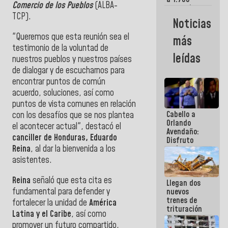
Comercio de los Pueblos
(ALBA-
comerciantes
TCP).
y
Noticias
emprendedores
afectados
"Queremos que esta reunión sea el
más
por
testimonio de la voluntad de
terremotos
leídas
nuestros pueblos y nuestros países
de dialogar y de escucharnos para
encontrar puntos de común
acuerdo, soluciones, así como
puntos de vista comunes en relación
Cabello a
con los desafíos que se nos plantea
Orlando
el acontecer actual", destacó el
Avendaño:
canciller de Honduras, Eduardo
Disfruto
Reina
, al dar la bienvenida a los
cada vez
que escribes
asistentes.
porque lo
que haces
Reina
señaló que esta cita es
Llegan dos
es
fundamental para defender y
nuevos
embarrarla
trenes de
fortalecer la unidad de
América
trituración
Latina y el Caribe
, así como
para
promover un futuro compartido,
optimizar