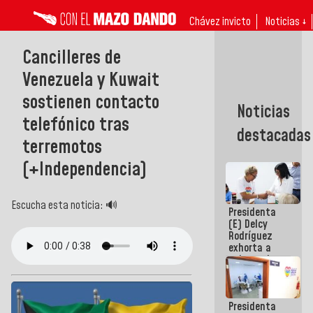
Chávez invicto
Noticias ↓
Cancilleres de
Venezuela y Kuwait
sostienen contacto
Noticias
telefónico tras
destacadas
terremotos
(+Independencia)
Escucha esta noticia: 🔊
Presidenta
(E) Delcy
Rodríguez
exhorta a
gobernadores
y alcaldes a
edificar
casas para
Presidenta
abuelos