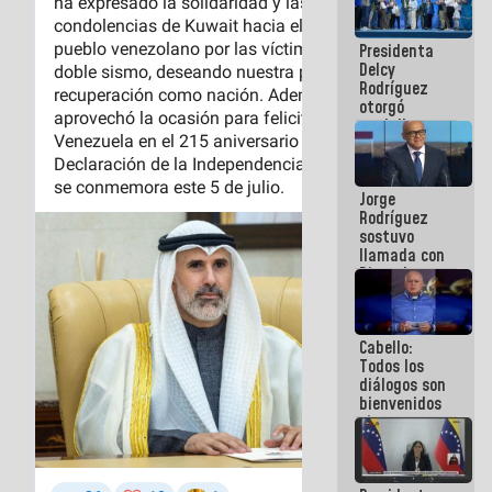
manejo de
escombros
Presidenta
en La Guaira
Delcy
Rodríguez
otorgó
medalla
"Héroe de
Venezuela"
a servidores
Jorge
públicos
Rodríguez
sostuvo
llamada con
Dinorah
Figuera y
acuerdan
primer
Cabello:
encuentro
Todos los
presencial
diálogos son
para el
bienvenidos
diálogo
siempre que
estén en el
marco de la
Constitución