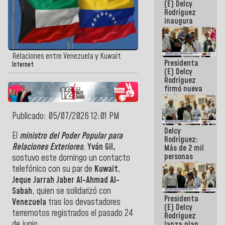
(E) Delcy
Rodríguez
inaugura
casa de los
Abuelos
Primavera
en Caracas
Relaciones entre Venezuela y Kuwait
Presidenta
Internet
(E) Delcy
Rodríguez
firmó nueva
de Ley de
Arrendamiento
aprobada
Publicado: 05/07/2026 12:01 PM
por la AN
Delcy
El
ministro del Poder Popular para
Rodríguez:
Relaciones Exteriores
,
Yván Gil,
Más de 2 mil
personas
sostuvo este domingo un contacto
beneficiadas
telefónico con su par de
Kuwait
,
con planes
Jeque Jarrah Jaber Al-Ahmad Al-
para
atención de
Sabah
, quien se solidarizó con
Presidenta
emergencia
Venezuela
tras los devastadores
(E) Delcy
sísmica en
terremotos registrados el pasado 24
Rodríguez
la última
de junio.
lanza plan