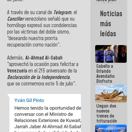
semana
crediticio
con subsidio
Noticias
A través de su canal de
Telegram
, el
a Juntas de
Canciller
venezolano señaló que su
Condominio
más
homólogo expresó sus condolencias
por las víctimas del doble sismo,
leídas
"deseando nuestra pronta
recuperación como nación".
Además,
Al-Ahmad Al-Sabah
"aprovechó la ocasión para felicitar a
Cabello a
Venezuela
en el 215 aniversario de la
Orlando
Avendaño:
Declaración de la Independencia
,
Disfruto
que se conmemora este 5 de julio".
cada vez
que escribes
porque lo
que haces
Llegan dos
es
nuevos
embarrarla
trenes de
trituración
para
optimizar