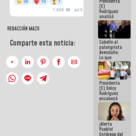
Presidenta
de la
(E)
República
Rodríguez
analizó
junto a
gobernadores
REDACCIÓN MAZO
planes de
recuperación
Comparte esta noticia:
Cabello al
del Sistema
palangrista
Eléctrico
Avendaño:
Nacional
Lo que
vayas a
escribir
hazlo hoy
por que no
Presidenta
sabemos si
(E) Delcy
la semana
Rodríguez
que viene
encabezó
hay
lanzamiento
programa
del Plan
Nacional de
Recreación
¡Alerta
Vacacional
Pueblo!
Entérese del