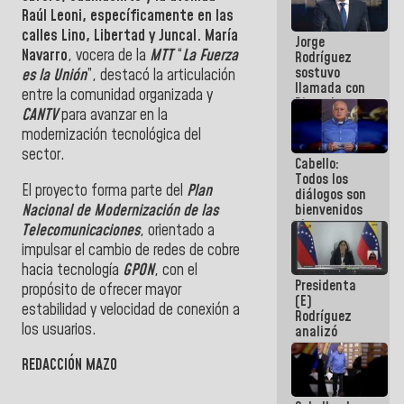
Venezuela"
Raúl Leoni, específicamente en las
a servidores
calles Lino, Libertad y Juncal. María
Jorge
públicos
Navarro
, vocera de la
MTT
“
La Fuerza
Rodríguez
sostuvo
es la Unión
”, destacó la articulación
llamada con
entre la comunidad organizada y
Dinorah
CANTV
para avanzar en la
Figuera y
acuerdan
modernización tecnológica del
primer
sector.
Cabello:
encuentro
Todos los
presencial
El proyecto forma parte del
Plan
diálogos son
para el
Nacional de Modernización de las
bienvenidos
diálogo
siempre que
Telecomunicaciones
, orientado a
estén en el
impulsar el cambio de redes de cobre
marco de la
hacia tecnología
GPON
, con el
Constitución
Presidenta
de la
propósito de ofrecer mayor
(E)
República
estabilidad y velocidad de conexión a
Rodríguez
los usuarios.
analizó
junto a
gobernadores
REDACCIÓN MAZO
planes de
recuperación