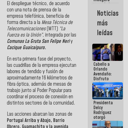
El despliegue técnico, de acuerdo
casa de los
Abuelos
con una nota de prensa de la
Noticias
Primavera
empresa telefónica, beneficia de
en Caracas
más
forma directa a la
Mesa Técnica de
Telecomunicaciones
(MTT)
“La
leídas
Fuerza es la Unión”
, integrada por las
Comunas La Gruta San Felipe Neri
y
Cacique Guaicaipuro.
En esta primera fase del proyecto,
Cabello a
las cuadrillas de la empresa ejecutan
Orlando
labores de tendido y fusión de
Avendaño:
aproximadamente 16 kilómetros de
Disfruto
cada vez
fibra óptica, además de mesas de
que escribes
trabajo junto al Poder Popular para
porque lo
coordinar el proceso de conexión en
que haces
distintos sectores de la comunidad.
Presidenta
es
Delcy
embarrarla
Rodríguez
Las acciones abarcan las zonas de
otorgó
Portugal Arriba y Abajo, Barrio
medalla
Obrero, Guamachito y la avenida
"Héroe de