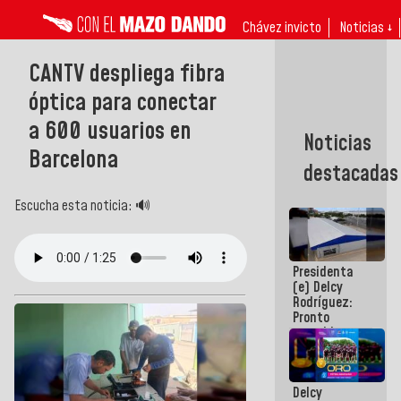
Chávez invicto
Noticias ↓
CANTV despliega fibra
óptica para conectar
a 600 usuarios en
Noticias
Barcelona
destacadas
Escucha esta noticia: 🔊
Presidenta
(e) Delcy
Rodríguez:
Pronto
restableceremos
las
operaciones
en el
Delcy
Aeropuerto