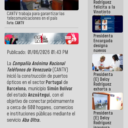
Rodríguez
Internacional
felicita a la
de
Vinotinto
Maiquetía
CANTV trabaja para garantizar las
Sub 20
telecomunicaciones en el país
campeona
Foto: CANTV
frente
México Sub
Presidenta
23 en los
Encargada
Centroamericanos
designa
nuevos
Publicado: 01/06/2026 01:43 PM
titulares en
el
La
Compañía Anónima Nacional
Viceministerio
Teléfonos de Venezuela
(CANTV)
de Energía
Presidenta
Eléctrica y
inició la construcción de puertos
(E) Delcy
CORPOELEC
ópticos en el sector
Portugal
de
Rodríguez
Barcelona
, municipio
Simón Bolívar
exhorta a
gobernadores
del estado
Anzoátegui
, con el
y alcaldes a
objetivo de conectar próximamente
edificar
a cerca de 600 hogares, comercios
casas para
Presidenta
abuelos
e instituciones públicas mediante el
(E) Delcy
servicio
Aba Ultra.
Rodríguez
inaugura