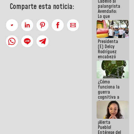
Cabello al
del Sistema
Comparte esta noticia:
palangrista
Eléctrico
Avendaño:
Nacional
Lo que
vayas a
escribir
hazlo hoy
por que no
Presidenta
sabemos si
(E) Delcy
la semana
Rodríguez
que viene
encabezó
hay
lanzamiento
programa
del Plan
Nacional de
Recreación
¿Cómo
Vacacional
funciona la
guerra
cognitiva a
favor de la
narrativa
hegemónica?
(1)
¡Alerta
Pueblo!
Entérese del