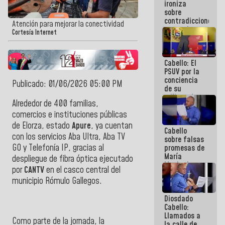
ironiza
la semana
sobre
que viene
contradicciones
hay
Atención para mejorar la conectividad
y mentiras
programa
Cortesía Internet
de María
Machado:
¡Créanle!
Cabello: El
PSUV por la
conciencia
Publicado: 01/06/2026 05:00 PM
de su
militancia
Alrededor de 400 familias,
es la
organización
comercios e instituciones públicas
política más
de Elorza, estado
Apure
, ya cuentan
Cabello
sólida de
con los servicios Aba Ultra, Aba TV
sobre falsas
Venezuela
GO y Telefonía IP, gracias al
promesas de
María
despliegue de fibra óptica ejecutado
Machado:
por
CANTV
en el casco central del
¿Quién le
municipio Rómulo Gallegos.
puede creer?
¿Y la gente
Diosdado
que ella iba
Cabello:
a salvar en
Llamados a
La Guaira?
Como parte de la jornada, la
la calle de