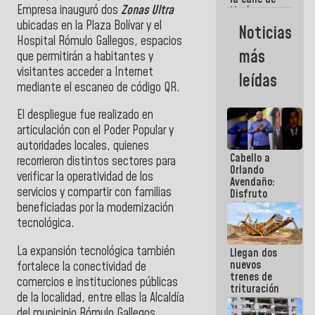
Empresa inauguró dos
Zonas Ultra
María
Machado se
ubicadas en la Plaza Bolívar y el
Noticias
estrellaron
Hospital Rómulo Gallegos, espacios
de frente
más
que permitirán a habitantes y
contra el
Pueblo
visitantes acceder a Internet
leídas
mediante el escaneo de código QR.
El despliegue fue realizado en
articulación con el Poder Popular y
autoridades locales, quienes
Cabello a
recorrieron distintos sectores para
Orlando
verificar la operatividad de los
Avendaño:
servicios y compartir con familias
Disfruto
cada vez
beneficiadas por la modernización
que escribes
tecnológica.
porque lo
que haces
La expansión tecnológica también
Llegan dos
es
nuevos
embarrarla
fortalece la conectividad de
trenes de
comercios e instituciones públicas
trituración
de la localidad, entre ellas la Alcaldía
para
del municipio Rómulo Gallegos.
optimizar