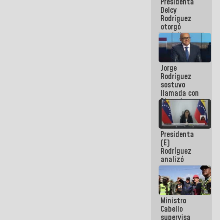
Presidenta
abordar
Delcy
planes de
Rodríguez
acción
otorgó
medalla
"Héroe de
Venezuela"
a servidores
Jorge
públicos
Rodríguez
sostuvo
llamada con
Dinorah
Figuera y
acuerdan
primer
Presidenta
encuentro
(E)
presencial
Rodríguez
para el
analizó
diálogo
junto a
gobernadores
planes de
recuperación
Ministro
del Sistema
Cabello
Eléctrico
supervisa
Nacional