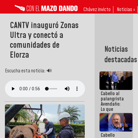
Chávez invicto
Noticias ↓
CANTV inauguró Zonas
Ultra y conectó a
comunidades de
Noticias
Elorza
destacadas
Escucha esta noticia: 🔊
Cabello al
palangrista
Avendaño:
Lo que
vayas a
escribir
hazlo hoy
por que no
Cabello
sabemos si