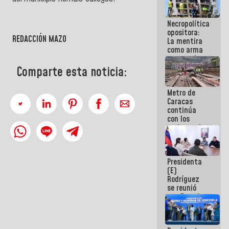
manejo de
escombros
Necropolítica
en La Guaira
opositora:
REDACCIÓN MAZO
La mentira
como arma
contra el
Pueblo
Comparte esta noticia:
Metro de
Caracas
continúa
con los
trabajos de
mantenimiento
e inspección
en la Línea 2
Presidenta
(E)
Rodríguez
se reunió
con Estado
Mayor
Eléctrico
para