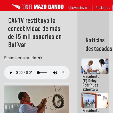
Chávez invicto
Noticias ↓
CANTV restituyó la
conectividad de más
de 15 mil usuarios en
Noticias
Bolívar
destacadas
Escucha esta noticia: 🔊
Presidenta
(E) Delcy
Rodríguez
exhorta a
gobernadores
y alcaldes a
edificar
casas para
Presidenta
abuelos