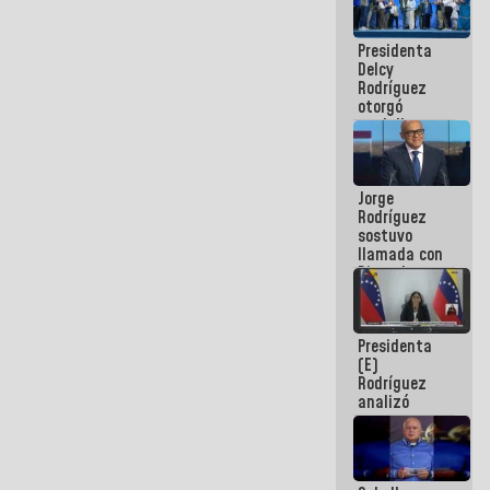
manejo de
escombros
Presidenta
en La Guaira
Delcy
Rodríguez
otorgó
medalla
"Héroe de
Venezuela"
a servidores
Jorge
públicos
Rodríguez
sostuvo
llamada con
Dinorah
Figuera y
acuerdan
primer
Presidenta
encuentro
(E)
presencial
Rodríguez
para el
analizó
diálogo
junto a
gobernadores
planes de
recuperación