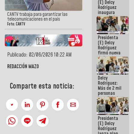
(E) Delcy
Rodríguez
inaugura
CANTV trabaja para garantizar las
casa de los
telecomunicaciones en el país
Abuelos
Foto: CANTV
Primavera
en Caracas
Presidenta
(E) Delcy
Rodríguez
firmó nueva
Publicado: 02/06/2026 10:22 AM
de Ley de
Arrendamiento
REDACCIÓN MAZO
aprobada
por la AN
Delcy
Rodríguez:
Comparte esta noticia:
Más de 2 mil
personas
beneficiadas
con planes
para
atención de
Presidenta
emergencia
(E) Delcy
sísmica en
Rodríguez
la última
lanza plan