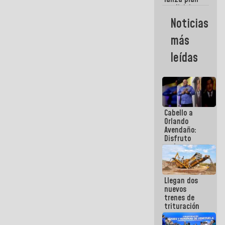
semana
crediticio
con subsidio
Noticias
a Juntas de
Condominio
más
leídas
Cabello a
Orlando
Avendaño:
Disfruto
cada vez
que escribes
porque lo
que haces
Llegan dos
es
nuevos
embarrarla
trenes de
trituración
para
optimizar