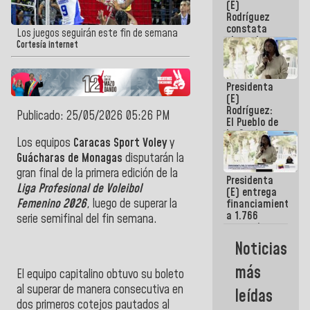
(E)
Guaira
Rodríguez
constata
Los juegos seguirán este fin de semana
obras de
Cortesía internet
rehabilitación
de Escuela
Militar de
Presidenta
Mamo en La
(E)
Guaira
Rodríguez:
Publicado: 25/05/2026 05:26 PM
El Pueblo de
La Guaira
Los equipos
Caracas Sport Voley
y
siempre
estará
Guácharas de Monagas
disputarán la
acompañada
gran final de la primera edición de la
Presidenta
por el
Liga Profesional de Voleibol
(E) entrega
Gobierno
Femenino 2026
, luego de superar la
financiamientos
Nacional
a 1.766
serie semifinal del fin semana.
comerciantes
y
Noticias
emprendedores
afectados
más
El equipo capitalino obtuvo su boleto
por
terremotos
al superar de manera consecutiva en
leídas
dos primeros cotejos pautados al