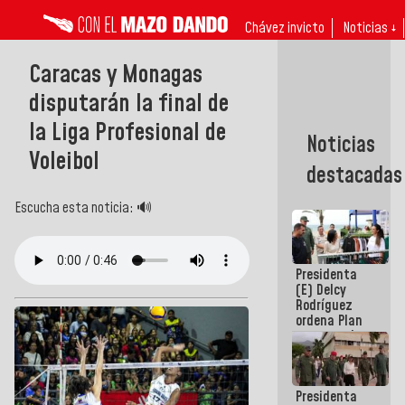
Chávez invicto
Noticias ↓
Caracas y Monagas
disputarán la final de
la Liga Profesional de
Noticias
Voleibol
destacadas
Escucha esta noticia: 🔊
Presidenta
(E) Delcy
Rodríguez
ordena Plan
maestro de
desarrollo
logístico y
turístico
Presidenta
para La