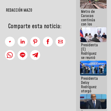
REDACCIÓN MAZO
Metro de
Caracas
continúa
con los
Comparte esta noticia:
trabajos de
mantenimiento
e inspección
en la Línea 2
Presidenta
(E)
Rodríguez
se reunió
con Estado
Mayor
Eléctrico
para
Presidenta
abordar
Delcy
planes de
Rodríguez
acción
otorgó
medalla
"Héroe de
Venezuela"
a servidores