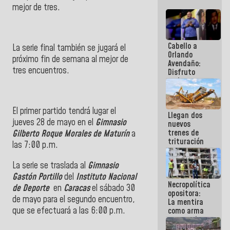
mejor de tres.
Cabello a
La serie final también se jugará el
Orlando
próximo fin de semana al mejor de
Avendaño:
tres encuentros.
Disfruto
cada vez
que escribes
porque lo
que haces
El primer partido tendrá lugar el
Llegan dos
es
jueves 28 de mayo en el
Gimnasio
nuevos
embarrarla
trenes de
Gilberto Roque Morales de Maturín
a
trituración
las 7:00 p.m.
para
optimizar
La serie se traslada al
Gimnasio
manejo de
Gastón Portillo
del
Instituto Nacional
escombros
Necropolítica
en La Guaira
de Deporte
en
Caracas
el sábado 30
opositora:
de mayo para el segundo encuentro,
La mentira
que se efectuará a las 6:00 p.m.
como arma
contra el
Pueblo