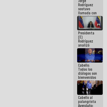
Jorge
públicos
Rodríguez
sostuvo
llamada con
Dinorah
Figuera y
acuerdan
primer
Presidenta
encuentro
(E)
presencial
Rodríguez
para el
analizó
diálogo
junto a
gobernadores
planes de
recuperación
Cabello:
del Sistema
Todos los
Eléctrico
diálogos son
Nacional
bienvenidos
siempre que
estén en el
marco de la
Constitución
Cabello al
de la
palangrista
República
Avendaño: