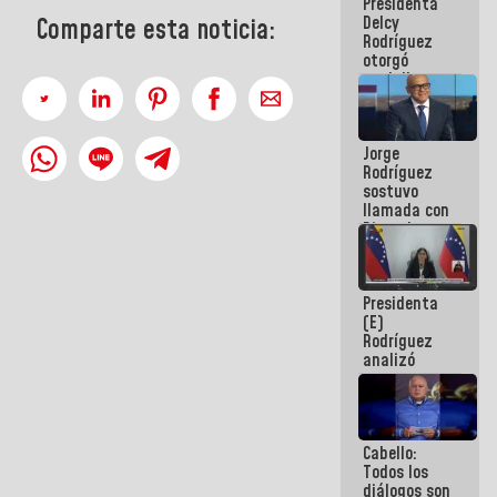
Presidenta
abordar
Delcy
planes de
Comparte esta noticia:
Rodríguez
acción
otorgó
medalla
"Héroe de
Venezuela"
a servidores
Jorge
públicos
Rodríguez
sostuvo
llamada con
Dinorah
Figuera y
acuerdan
primer
Presidenta
encuentro
(E)
presencial
Rodríguez
para el
analizó
diálogo
junto a
gobernadores
planes de
recuperación
Cabello:
del Sistema
Todos los
Eléctrico
diálogos son
Nacional