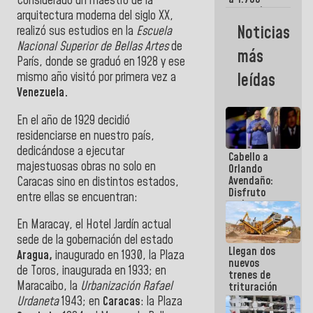
Considerado un maestro de la
comerciantes
arquitectura moderna del siglo XX,
y
Noticias
realizó sus estudios en la
Escuela
emprendedores
Nacional Superior de Bellas Artes
de
afectados
más
por
París, donde se graduó en 1928 y ese
terremotos
mismo año visitó por primera vez a
leídas
Venezuela.
En el año de 1929 decidió
residenciarse en nuestro país,
dedicándose a ejecutar
Cabello a
majestuosas obras no solo en
Orlando
Avendaño:
Caracas sino en distintos estados,
Disfruto
entre ellas se encuentran:
cada vez
que escribes
En Maracay, el Hotel Jardín actual
porque lo
sede de la gobernación del estado
que haces
Llegan dos
es
Aragua,
inaugurado en 1930, la Plaza
nuevos
embarrarla
de Toros, inaugurada en 1933; en
trenes de
Maracaibo, la
Urbanización Rafael
trituración
para
Urdaneta
1943; en
Caracas
: la Plaza
optimizar