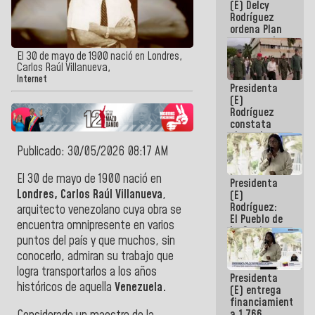
(E) Delcy
AmeriCup
Rodríguez
2027
ordena Plan
maestro de
desarrollo
El 30 de mayo de 1900 nació en Londres,
logístico y
Carlos Raúl Villanueva,
turístico
Internet
Presidenta
para La
(E)
Guaira
Rodríguez
constata
obras de
rehabilitación
Publicado: 30/05/2026 08:17 AM
de Escuela
Militar de
El 30 de mayo de 1900 nació en
Presidenta
Mamo en La
Londres, Carlos Raúl Villanueva
,
(E)
Guaira
Rodríguez:
arquitecto venezolano cuya obra se
El Pueblo de
encuentra omnipresente en varios
La Guaira
puntos del país y que muchos, sin
siempre
estará
conocerlo, admiran su trabajo que
acompañada
logra transportarlos a los años
Presidenta
por el
históricos de aquella
Venezuela.
(E) entrega
Gobierno
financiamientos
Nacional
a 1.766