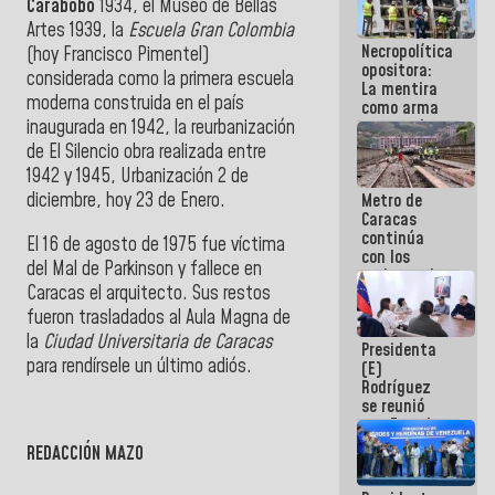
Carabobo
1934, el Museo de Bellas
manejo de
Artes 1939, la
Escuela Gran Colombia
escombros
Necropolítica
en La Guaira
(hoy Francisco Pimentel)
opositora:
considerada como la primera escuela
La mentira
moderna construida en el país
como arma
contra el
inaugurada en 1942, la reurbanización
Pueblo
de El Silencio obra realizada entre
1942 y 1945, Urbanización 2 de
diciembre, hoy 23 de Enero.
Metro de
Caracas
continúa
El 16 de agosto de 1975 fue víctima
con los
del Mal de Parkinson y fallece en
trabajos de
Caracas el arquitecto. Sus restos
mantenimiento
e inspección
fueron trasladados al Aula Magna de
en la Línea 2
la
Ciudad Universitaria de Caracas
Presidenta
para rendírsele un último adiós.
(E)
Rodríguez
se reunió
con Estado
Mayor
REDACCIÓN MAZO
Eléctrico
para