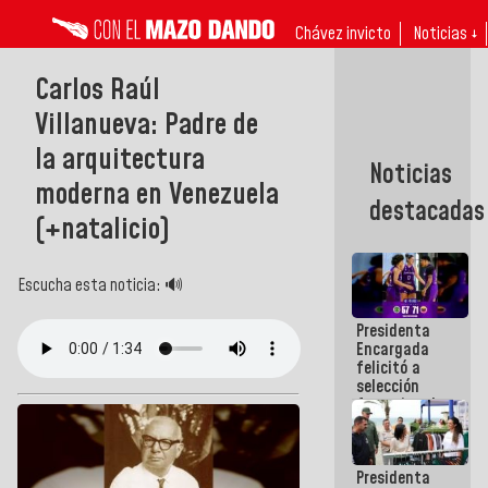
Chávez invicto
Noticias ↓
Carlos Raúl
Villanueva: Padre de
la arquitectura
Noticias
moderna en Venezuela
destacadas
(+natalicio)
Escucha esta noticia: 🔊
Presidenta
Encargada
felicitó a
selección
femenina de
baloncesto
por su
clasificación
Presidenta
a la