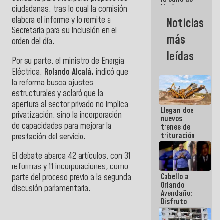
María
ciudadanas, tras lo cual la comisión
Machado se
elabora el informe y lo remite a
Noticias
estrellaron
Secretaría para su inclusión en el
de frente
más
orden del día.
contra el
Pueblo
leídas
Por su parte, el ministro de Energía
Eléctrica,
Rolando Alcalá,
indicó que
la reforma busca ajustes
estructurales y aclaró que la
apertura al sector privado no implica
Llegan dos
privatización, sino la incorporación
nuevos
de capacidades para mejorar la
trenes de
trituración
prestación del servicio.
para
optimizar
El debate abarca 42 artículos, con 31
manejo de
reformas y 11 incorporaciones, como
escombros
Cabello a
en La Guaira
parte del proceso previo a la segunda
Orlando
discusión parlamentaria.
Avendaño:
Disfruto
">
cada vez
que escribes