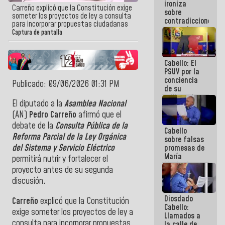
ironiza
la semana
Carreño explicó que la Constitución exige
sobre
que viene
someter los proyectos de ley a consulta
contradicciones
hay
para incorporar propuestas ciudadanas
y mentiras
programa
Captura de pantalla
de María
Machado:
¡Créanle!
Cabello: El
PSUV por la
conciencia
Publicado: 09/06/2026 01:31 PM
de su
militancia
El diputado a la
Asamblea Nacional
es la
organización
(AN)
Pedro Carreño
afirmó que el
política más
debate de la
Consulta Pública de la
Cabello
sólida de
Reforma Parcial de la Ley Orgánica
sobre falsas
Venezuela
del Sistema y Servicio Eléctrico
promesas de
María
permitirá nutrir y fortalecer el
Machado:
proyecto antes de su segunda
¿Quién le
discusión.
puede creer?
¿Y la gente
Diosdado
que ella iba
Carreño
explicó que la Constitución
Cabello:
a salvar en
exige someter los proyectos de ley a
Llamados a
La Guaira?
consulta para incorporar propuestas
la calle de