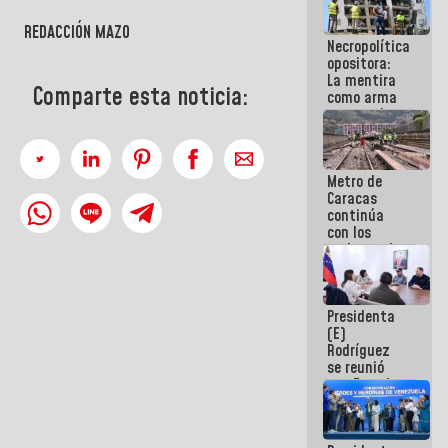
porque lo
que haces
REDACCIÓN MAZO
Necropolítica
es
opositora:
embarrarla
La mentira
Comparte esta noticia:
como arma
contra el
Pueblo
Metro de
Caracas
continúa
con los
trabajos de
mantenimiento
e inspección
en la Línea 2
Presidenta
(E)
Rodríguez
se reunió
con Estado
Mayor
Eléctrico
para