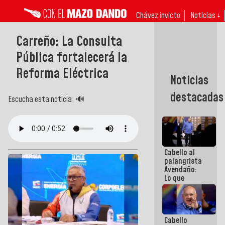
Chávez invicto
Noticias ↓
Carreño: La Consulta
Pública fortalecerá la
Reforma Eléctrica
Noticias
destacadas
Escucha esta noticia: 🔊
Cabello al
palangrista
Avendaño:
Lo que
vayas a
escribir
hazlo hoy
por que no
Cabello
sabemos si