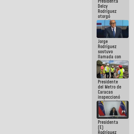
Presidenta
abordar
Delcy
planes de
Rodríguez
acción
otorgó
medalla
"Héroe de
Venezuela"
a servidores
Jorge
públicos
Rodríguez
sostuvo
llamada con
Dinorah
Figuera y
acuerdan
primer
Presidente
encuentro
del Metro de
presencial
Caracas
para el
inspeccionó
diálogo
trabajos de
rehabilitación
y
modernización
Presidenta
de la vía
(E)
férrea
Rodríguez