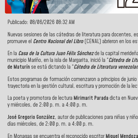
Publicado: 08/06/2026 08:32 AM
Nuevas sesiones de las cátedras de literatura para docentes, esc
promueve el
Centro Nacional del Libro
(CENAL) abrieron en los e
En la
Casa de la Cultura Juan Félix Sánchez
de la capital merideñ
municipio Mariño, en la isla de Margarita, inició la “
Cátedra de Lite
de Maturín
se está dictando la “
Cátedra de Literatura venezola
Estos programas de formación comenzaron a principios de junio 
trayectoria en la gestión cultural, escritura y promoción de la l
La poeta y promotora de lectura
Mirimarit Parada
dicta en Nueva
y miércoles, de 2:00 p. m. a 4:00 p. m.
José Gregorio González
, autor de publicaciones para niñas y niños
días miércoles, de 2:00 p. m. a 4:00 p. m.
En Monagas se encuentra el reconocido escritor
Miguel Mendoza