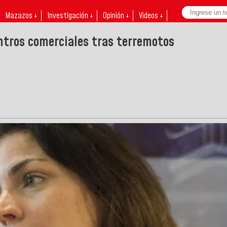
Mazazos ↓
Investigación ↓
Opinión ↓
Videos ↓
ntros comerciales tras terremotos