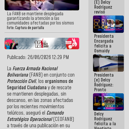
(E) Delcy
y del Caribe
Rodríguez
2026
revisó
La FANB se mantiene desplegada
agenda
garantizando la atención a las
económica y
comunidades afectadas por los sismos
ejecución de
Foto: Captura de pantalla
fondos de
Presidenta
emergencia
Encargada
post-sismos
felicita a
Osmaidy
Arias y
Publicado: 26/06/2026 12:29 PM
Giraly
Marcano por
La
Fuerza Armada Nacional
hacer
Bolivariana
(FANB) en conjunto con
Presidenta
historia en
(e) Delcy
los
Protección Civil
, los
organismos de
Rodríguez:
Centroamericanos
Seguridad Ciudadana
y de rescate
Pronto
se mantienen desplegadas, sin
restableceremos
las
descanso, en las zonas afectadas
operaciones
por los recientes movimientos
en el
telúricos, aseguró el
Comando
Delcy
Aeropuerto
Rodríguez
Internacional
Estratégico Operacional
(CEOFANB)
felicita a la
de
a través de una publicación en su
Vinotinto