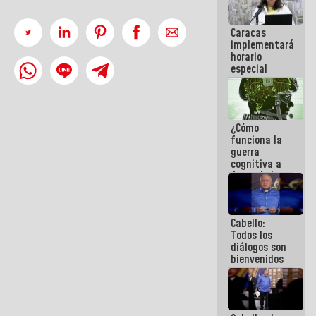
operaciones
en el
Caracas
Aeropuerto
implementará
Internacional
horario
de
especial
Maiquetía
para
adaptarse
al plan de
ahorro
¿Cómo
energético
funciona la
guerra
cognitiva a
favor de la
narrativa
hegemónica?
(1)
Cabello:
Todos los
diálogos son
bienvenidos
siempre que
estén en el
marco de la
Constitución