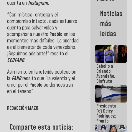
Maiquetía
cuenta en
Instagram
.
Sub 20
campeona
Noticias
"Con mística, entrega y el
frente
México Sub
compromiso intacto, cada esfuerzo
más
23 en los
cuenta para salvar vidas y
Centroamericanos
leídas
acompañar a nuestro
Pueblo
en los
momentos más difíciles.
La prioridad
es el bienestar de cada venezolano.
¡Seguimos adelante!" resaltó el
CEOFANB
.
Cabello a
Orlando
Asimismo, en la referida publicación
Avendaño:
la
FANB
resaltó que "la valentía y el
Disfruto
amor por el
Pueblo
se demuestran
cada vez
en el terreno".
que escribes
porque lo
">
que haces
Presidenta
es
REDACCIÓN MAZO
(e) Delcy
embarrarla
Rodríguez:
Pronto
Comparte esta noticia:
restableceremos
las