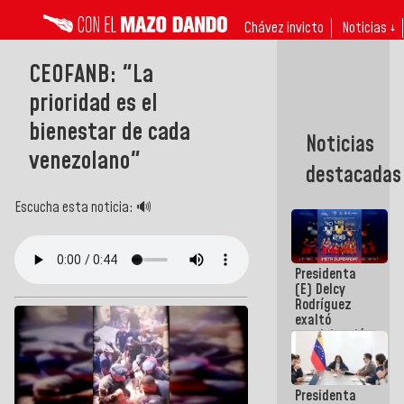
Chávez invicto
Noticias ↓
CEOFANB: "La
prioridad es el
bienestar de cada
Noticias
venezolano"
destacadas
Escucha esta noticia: 🔊
Presidenta
(E) Delcy
Rodríguez
exaltó
participación
de
Venezuela
en Juegos
Presidenta
Centroamericanos