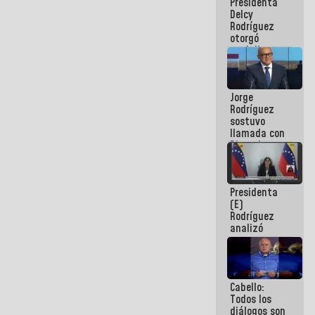
Presidenta
abordar
Delcy
planes de
Rodríguez
acción
otorgó
medalla
"Héroe de
Venezuela"
a servidores
Jorge
públicos
Rodríguez
sostuvo
llamada con
Dinorah
Figuera y
acuerdan
primer
Presidenta
encuentro
(E)
presencial
Rodríguez
para el
analizó
diálogo
junto a
gobernadores
planes de
recuperación
Cabello:
del Sistema
Todos los
Eléctrico
diálogos son
Nacional