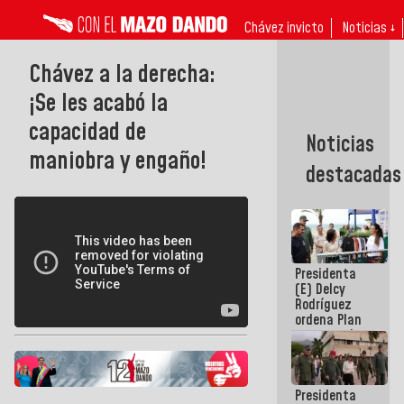
Chávez invicto
Noticias ↓
Chávez a la derecha:
¡Se les acabó la
capacidad de
Noticias
maniobra y engaño!
destacadas
Presidenta
(E) Delcy
Rodríguez
ordena Plan
maestro de
desarrollo
logístico y
turístico
Presidenta
para La