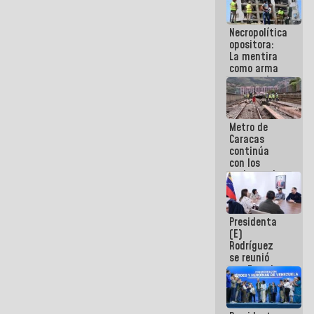
manejo de
escombros
Necropolítica
en La Guaira
opositora:
La mentira
como arma
contra el
Pueblo
Metro de
Caracas
continúa
con los
trabajos de
mantenimiento
e inspección
en la Línea 2
Presidenta
(E)
Rodríguez
se reunió
con Estado
Mayor
Eléctrico
para