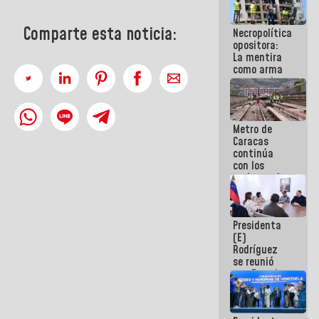
manejo de
escombros
Comparte esta noticia:
Necropolítica
en La Guaira
opositora:
La mentira
como arma
contra el
Pueblo
Metro de
Caracas
continúa
con los
trabajos de
mantenimiento
e inspección
en la Línea 2
Presidenta
(E)
Rodríguez
se reunió
con Estado
Mayor
Eléctrico
para