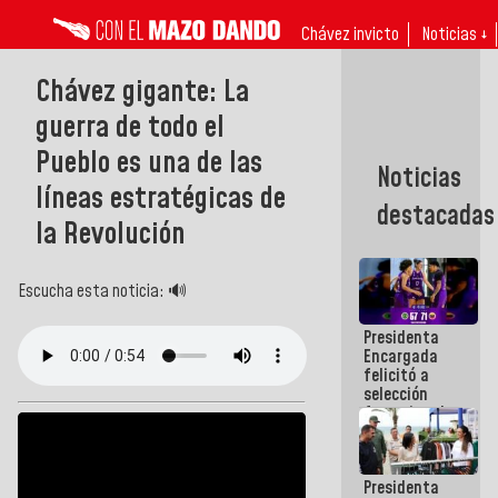
Chávez invicto
Noticias ↓
Chávez gigante: La
guerra de todo el
Pueblo es una de las
Noticias
líneas estratégicas de
destacadas
la Revolución
Escucha esta noticia: 🔊
Presidenta
Encargada
felicitó a
selección
femenina de
baloncesto
por su
clasificación
Presidenta
a la