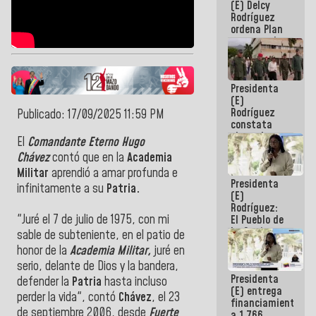
(E) Delcy
AmeriCup
Rodríguez
2027
ordena Plan
maestro de
desarrollo
logístico y
turístico
Presidenta
para La
(E)
Guaira
Rodríguez
Publicado: 17/09/2025 11:59 PM
constata
obras de
El
Comandante Eterno Hugo
rehabilitación
Chávez
contó que en la
Academia
de Escuela
Militar de
Militar
aprendió a amar profunda e
Presidenta
Mamo en La
infinitamente a su
Patria.
(E)
Guaira
Rodríguez:
"Juré el 7 de julio de 1975, con mi
El Pueblo de
La Guaira
sable de subteniente, en el patio de
siempre
honor de la
Academia Militar,
juré en
estará
serio, delante de Dios y la bandera,
acompañada
Presidenta
por el
defender la
Patria
hasta incluso
(E) entrega
Gobierno
perder la vida", contó
Chávez
, el 23
financiamientos
Nacional
de septiembre 2006, desde
Fuerte
a 1.766