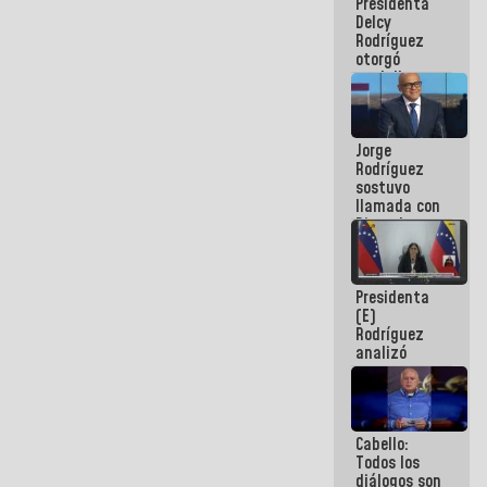
Presidenta
abordar
Delcy
planes de
Rodríguez
acción
otorgó
medalla
"Héroe de
Venezuela"
a servidores
Jorge
públicos
Rodríguez
sostuvo
llamada con
Dinorah
Figuera y
acuerdan
primer
Presidenta
encuentro
(E)
presencial
Rodríguez
para el
analizó
diálogo
junto a
gobernadores
planes de
recuperación
Cabello:
del Sistema
Todos los
Eléctrico
diálogos son
Nacional