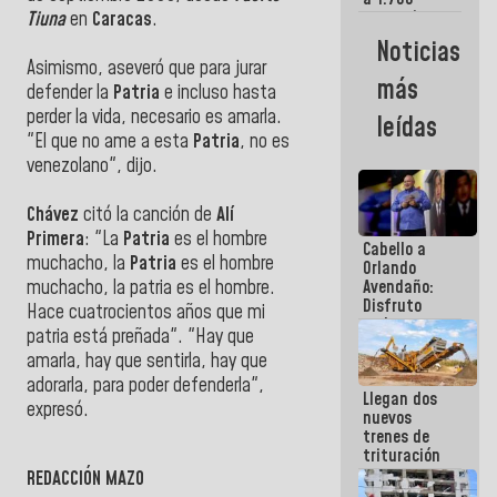
comerciantes
Tiuna
en
Caracas
.
y
Noticias
emprendedores
Asimismo, aseveró que para jurar
afectados
más
defender la
Patria
e incluso hasta
por
terremotos
perder la vida, necesario es amarla.
leídas
"El que no ame a esta
Patria
, no es
venezolano", dijo.
Chávez
citó la canción de
Alí
Primera
: "La
Patria
es el hombre
Cabello a
muchacho, la
Patria
es el hombre
Orlando
Avendaño:
muchacho, la patria es el hombre.
Disfruto
Hace cuatrocientos años que mi
cada vez
patria está preñada". "Hay que
que escribes
amarla, hay que sentirla, hay que
porque lo
que haces
adorarla, para poder defenderla",
Llegan dos
es
expresó.
nuevos
embarrarla
trenes de
trituración
para
REDACCIÓN MAZO
optimizar