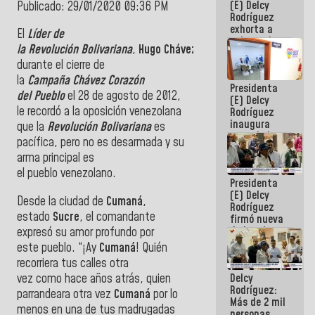
(E) Delcy
Publicado: 29/01/2020 09:36 PM
CORPOELEC
Rodríguez
exhorta a
El
Líder de
gobernadores
la Revolución Bolivariana
,
Hugo Chávez
,
y alcaldes a
durante el cierre de
edificar
casas para
la
Campaña Chávez Corazón
Presidenta
abuelos
del Pueblo
el 28 de agosto de 2012,
(E) Delcy
le recordó a la oposición venezolana
Rodríguez
inaugura
que la
Revolución Bolivariana
es
casa de los
pacífica, pero no es desarmada y su
Abuelos
arma principal es
Primavera
en Caracas
el pueblo venezolano.
Presidenta
(E) Delcy
Desde la ciudad de
Cumaná
,
Rodríguez
estado
Sucre
, el comandante
firmó nueva
de Ley de
expresó su amor profundo por
Arrendamiento
este pueblo. “¡Ay
Cumaná
! Quién
aprobada
recorriera tus calles otra
por la AN
vez como hace años atrás, quien
Delcy
Rodríguez:
parrandeara otra vez
Cumaná
por lo
Más de 2 mil
menos en una de tus madrugadas
personas