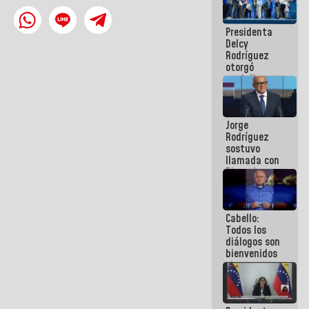
manejo de
escombros
Presidenta
en La Guaira
Delcy
Rodríguez
otorgó
medalla
"Héroe de
Venezuela"
a servidores
Jorge
públicos
Rodríguez
sostuvo
llamada con
Dinorah
Figuera y
acuerdan
primer
Cabello:
encuentro
Todos los
presencial
diálogos son
para el
bienvenidos
diálogo
siempre que
estén en el
marco de la
Constitución