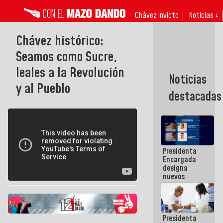
Chávez invicto
Noticias ↓
Chávez histórico:
Seamos como Sucre,
leales a la Revolución
Noticias
y al Pueblo
destacadas
Presidenta
Encargada
designa
nuevos
titulares en
el
Viceministerio
de Energía
Presidenta
Eléctrica y