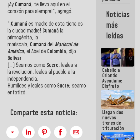
¡Ay
Cumaná
, te llevo aquí en el
beneficiadas
con planes
corazón para siempre!”, agregó.
Noticias
para
atención de
“¡
Cumaná
es madre de esta tierra es
más
emergencia
la ciudad madre!
Cumaná
la
sísmica en
leídas
la última
primogénita, la
semana
mariscala,
Cumaná
del
Mariscal de
América
, el Abel de
Colombia
, dijo
Bolívar
(…) Seamos como
Sucre
, leales a
Cabello a
la revolución, leales al pueblo a la
Orlando
independencia.
Avendaño:
Humildes y leales como
Sucre
; seamos como
Sucre
”,
Disfruto
cada vez
enfatizó.
que escribes
porque lo
que haces
Comparte esta noticia:
Llegan dos
es
nuevos
embarrarla
trenes de
trituración
para
optimizar