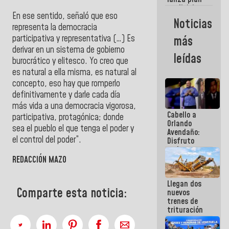
semana
crediticio
En ese sentido, señaló que eso
con subsidio
Noticias
a Juntas de
representa la democracia
Condominio
participativa y representativa (…) Es
más
derivar en un sistema de gobierno
leídas
burocrático y elitesco. Yo creo que
es natural a ella misma, es natural al
concepto, eso hay que romperlo
definitivamente y darle cada día
más vida a una democracia vigorosa,
Cabello a
participativa, protagónica; donde
Orlando
sea el pueblo el que tenga el poder y
Avendaño:
el control del poder”.
Disfruto
cada vez
que escribes
REDACCIÓN MAZO
porque lo
que haces
Llegan dos
es
Comparte esta noticia:
nuevos
embarrarla
trenes de
trituración
para
optimizar