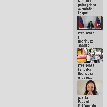
Cabello al
de la
palangrista
República
Avendaño:
Lo que
vayas a
escribir
hazlo hoy
por que no
Presidenta
sabemos si
(E)
la semana
Rodríguez
que viene
analizó
hay
junto a
programa
gobernadores
planes de
recuperación
Presidenta
del Sistema
(E) Delcy
Eléctrico
Rodríguez
Nacional
encabezó
lanzamiento
del Plan
Nacional de
Recreación
¡Alerta
Vacacional
Pueblo!
Entérese del