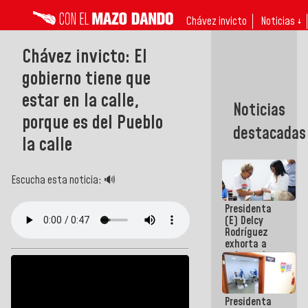
Chávez invicto
Noticias ↓
Chávez invicto: El
gobierno tiene que
estar en la calle,
Noticias
porque es del Pueblo
destacadas
la calle
Escucha esta noticia: 🔊
Presidenta
(E) Delcy
Rodríguez
exhorta a
gobernadores
y alcaldes a
edificar
casas para
Presidenta
abuelos