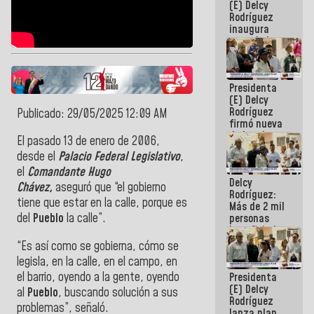
(E) Delcy
Rodríguez
inaugura
casa de los
Abuelos
Primavera
en Caracas
Presidenta
(E) Delcy
Rodríguez
Publicado: 29/05/2025 12:09 AM
firmó nueva
de Ley de
El pasado 13 de enero de 2006,
Arrendamiento
desde el
Palacio Federal Legislativo
,
aprobada
por la AN
el
Comandante Hugo
Delcy
Chávez,
aseguró que “el gobierno
Rodríguez:
tiene que estar en la calle, porque es
Más de 2 mil
del
Pueblo
la calle”.
personas
beneficiadas
con planes
“Es así como se gobierna, cómo se
para
legisla, en la calle, en el campo, en
atención de
el barrio, oyendo a la gente, oyendo
Presidenta
emergencia
(E) Delcy
sísmica en
al
Pueblo
, buscando solución a sus
Rodríguez
la última
problemas”, señaló.
lanza plan