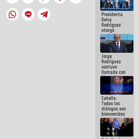
manejo de
escombros
Presidenta
en La Guaira
Delcy
Rodríguez
otorgó
medalla
"Héroe de
Venezuela"
a servidores
Jorge
públicos
Rodríguez
sostuvo
llamada con
Dinorah
Figuera y
acuerdan
primer
Cabello:
encuentro
Todos los
presencial
diálogos son
para el
bienvenidos
diálogo
siempre que
estén en el
marco de la
Constitución