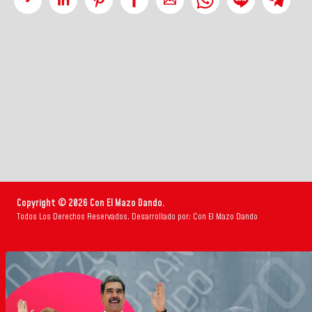
Copyright © 2026 Con El Mazo Dando.
Todos Los Derechos Reservados. Desarrollado por: Con El Mazo Dando