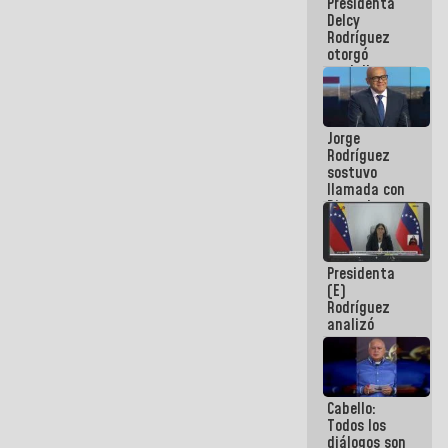
Presidenta
abordar
Delcy
planes de
Rodríguez
acción
otorgó
medalla
"Héroe de
Venezuela"
a servidores
Jorge
públicos
Rodríguez
sostuvo
llamada con
Dinorah
Figuera y
acuerdan
primer
Presidenta
encuentro
(E)
presencial
Rodríguez
para el
analizó
diálogo
junto a
gobernadores
planes de
recuperación
Cabello:
del Sistema
Todos los
Eléctrico
diálogos son
Nacional