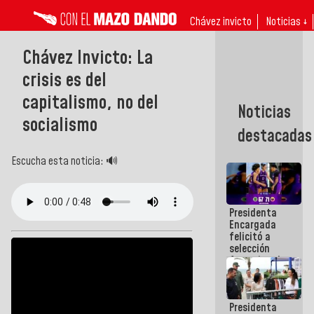
Chávez invicto
Noticias ↓
Chávez Invicto: La
crisis es del
capitalismo, no del
Noticias
socialismo
destacadas
Escucha esta noticia: 🔊
Presidenta
Encargada
felicitó a
selección
femenina de
baloncesto
por su
clasificación
Presidenta
a la