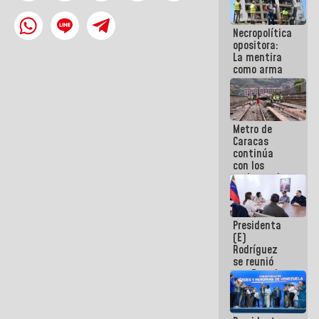
manejo de
escombros
Necropolítica
en La Guaira
opositora:
La mentira
como arma
contra el
Pueblo
Metro de
Caracas
continúa
con los
trabajos de
mantenimiento
e inspección
en la Línea 2
Presidenta
(E)
Rodríguez
se reunió
con Estado
Mayor
Eléctrico
para