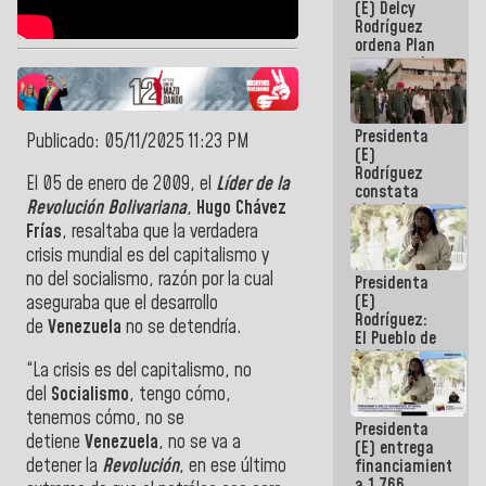
(E) Delcy
AmeriCup
Rodríguez
2027
ordena Plan
maestro de
desarrollo
logístico y
turístico
Presidenta
para La
Publicado: 05/11/2025 11:23 PM
(E)
Guaira
Rodríguez
El 05 de enero de 2009, el
Líder de la
constata
Revolución Bolivariana
,
Hugo Chávez
obras de
rehabilitación
Frías
, resaltaba que la verdadera
de Escuela
crisis mundial es del capitalismo y
Militar de
no del socialismo, razón por la cual
Presidenta
Mamo en La
(E)
Guaira
aseguraba que el desarrollo
Rodríguez:
de
Venezuela
no se detendría.
El Pueblo de
La Guaira
“La crisis es del capitalismo, no
siempre
del
Socialismo
, tengo cómo,
estará
acompañada
tenemos cómo, no se
Presidenta
por el
detiene
Venezuela
, no se va a
(E) entrega
Gobierno
detener la
Revolución
, en ese último
financiamientos
Nacional
a 1.766