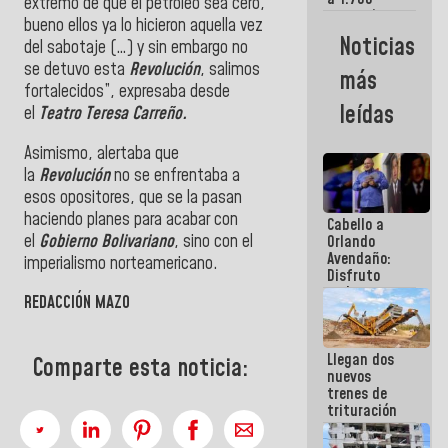
extremo de que el petróleo sea cero,
comerciantes
bueno ellos ya lo hicieron aquella vez
y
Noticias
del sabotaje (…) y sin embargo no
emprendedores
afectados
se detuvo esta
Revolución
, salimos
más
por
fortalecidos”, expresaba desde
terremotos
leídas
el
Teatro Teresa Carreño.
Asimismo, alertaba que
la
Revolución
no se enfrentaba a
esos opositores, que se la pasan
haciendo planes para acabar con
Cabello a
el
Gobierno Bolivariano
, sino con el
Orlando
Avendaño:
imperialismo norteamericano.
Disfruto
cada vez
REDACCIÓN MAZO
que escribes
porque lo
que haces
Llegan dos
es
Comparte esta noticia:
nuevos
embarrarla
trenes de
trituración
para
optimizar